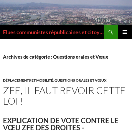
Aller
au
contenu
Recherche
Élues communistes républicaines et citoyennes de la Métropole de Lyon
MENU
PRINCI
Archives de catégorie : Questions orales et Vœux
DÉPLACEMENTS ET MOBILITÉ
,
QUESTIONS ORALES ET VŒUX
ZFE, IL FAUT REVOIR CETTE
LOI !
EXPLICATION DE VOTE CONTRE LE
VŒU ZFE DES DROITES -