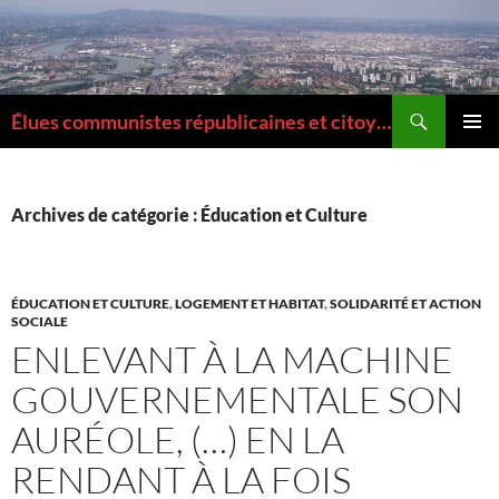
Aller
au
contenu
Recherche
Élues communistes républicaines et citoyennes de la Métropole de Lyon
MENU
PRINCI
Archives de catégorie : Éducation et Culture
ÉDUCATION ET CULTURE
,
LOGEMENT ET HABITAT
,
SOLIDARITÉ ET ACTION
SOCIALE
ENLEVANT À LA MACHINE
GOUVERNEMENTALE SON
AURÉOLE, (…) EN LA
RENDANT À LA FOIS