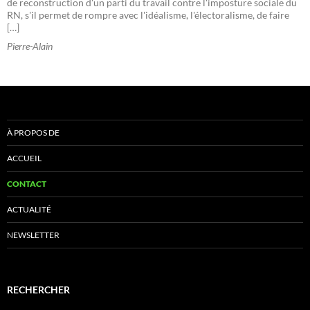
de reconstruction d'un parti du travail contre l'imposture sociale du
RN, s'il permet de rompre avec l'idéalisme, l'électoralisme, de faire
[…]
Pierre-Alain
À PROPOS DE
ACCUEIL
CONTACT
ACTUALITÉ
NEWSLETTER
RECHERCHER