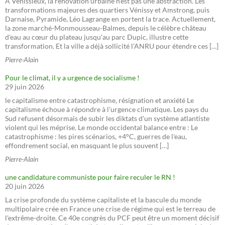
À Vénissieux, la rénovation urbaine n'est pas une abstraction. Les
transformations majeures des quartiers Vénissy et Amstrong, puis
Darnaise, Pyramide, Léo Lagrange en portent la trace. Actuellement,
la zone marché-Monmousseau-Balmes, depuis le célèbre château
d'eau au cœur du plateau jusqu'au parc Dupic, illustre cette
transformation. Et la ville a déjà sollicité l'ANRU pour étendre ces […]
Pierre-Alain
Pour le climat, il y a urgence de socialisme !
29 juin 2026
le capitalisme entre catastrophisme, résignation et anxiété Le
capitalisme échoue à répondre à l'urgence climatique. Les pays du
Sud refusent désormais de subir les diktats d'un système atlantiste
violent qui les méprise. Le monde occidental balance entre : Le
catastrophisme : les pires scénarios, +4°C, guerres de l'eau,
effondrement social, en masquant le plus souvent […]
Pierre-Alain
une candidature communiste pour faire reculer le RN !
20 juin 2026
La crise profonde du système capitaliste et la bascule du monde
multipolaire crée en France une crise de régime qui est le terreau de
l'extrême-droite. Ce 40e congrès du PCF peut être un moment décisif