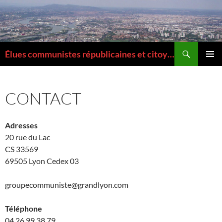
Aller
au
contenu
Recherche
Élues communistes républicaines et citoyennes de la Métropole de Lyon
MENU
PRINCI
CONTACT
Adresses
20 rue du Lac
CS 33569
69505 Lyon Cedex 03
groupecommuniste@grandlyon.com
Téléphone
04 26 99 38 79