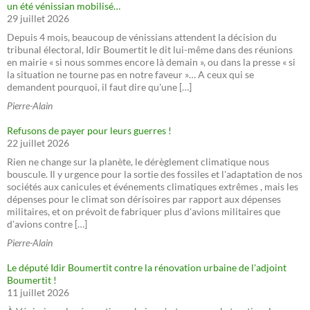
un été vénissian mobilisé…
29 juillet 2026
Depuis 4 mois, beaucoup de vénissians attendent la décision du
tribunal électoral, Idir Boumertit le dit lui-même dans des réunions
en mairie « si nous sommes encore là demain », ou dans la presse « si
la situation ne tourne pas en notre faveur »… A ceux qui se
demandent pourquoi, il faut dire qu'une […]
Pierre-Alain
Refusons de payer pour leurs guerres !
22 juillet 2026
Rien ne change sur la planète, le dérèglement climatique nous
bouscule. Il y urgence pour la sortie des fossiles et l'adaptation de nos
sociétés aux canicules et événements climatiques extrêmes , mais les
dépenses pour le climat son dérisoires par rapport aux dépenses
militaires, et on prévoit de fabriquer plus d'avions militaires que
d'avions contre […]
Pierre-Alain
Le député Idir Boumertit contre la rénovation urbaine de l'adjoint
Boumertit !
11 juillet 2026