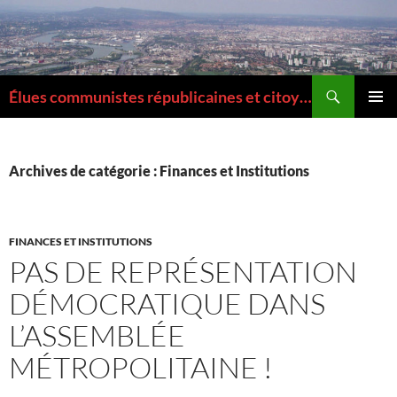
Aller
au
contenu
Recherche
Élues communistes républicaines et citoyennes de la Métropole de Lyon
MENU
PRINCI
Archives de catégorie : Finances et Institutions
FINANCES ET INSTITUTIONS
PAS DE REPRÉSENTATION
DÉMOCRATIQUE DANS
L’ASSEMBLÉE
MÉTROPOLITAINE !