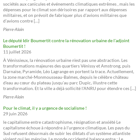
sociétés aux canicules et événements climatiques extrêmes , mais les
dépenses pour le climat son dérisoires par rapport aux dépenses
militaires, et on prévoit de fabriquer plus d'avions militaires que
d'avions contre […]
Pierre-Alain
Le député Idir Boumertit contre la rénovation urbaine de l'adjoint
Boumertit !
11 juillet 2026
À Vénissieux, la rénovation urbaine n'est pas une abstraction. Les
transformations majeures des quartiers Vénissy et Amstrong, puis
Darnaise, Pyramide, Léo Lagrange en portent la trace. Actuellement,
la zone marché-Monmousseau-Balmes, depuis le célèbre château
d'eau au cœur du plateau jusqu'au parc Dupic, illustre cette
transformation. Et la ville a déjà sollicité l'ANRU pour étendre ces […]
Pierre-Alain
Pour le climat, il y a urgence de socialisme !
29 juin 2026
le capitalisme entre catastrophisme, résignation et anxiété Le
capitalisme échoue à répondre à l'urgence climatique. Les pays du
Sud refusent désormais de subir les diktats d'un système atlantiste
violent qui les méprise. Le monde occidental balance entre : Le