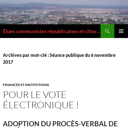
Aller
au
contenu
Recherche
Élues communistes républicaines et citoyennes de la Métropole de Lyon
MENU
PRINCI
Archives par mot-clé : Séance publique du 6 novembre
2017
FINANCES ET INSTITUTIONS
POUR LE VOTE
ÉLECTRONIQUE !
ADOPTION DU PROCÈS-VERBAL DE