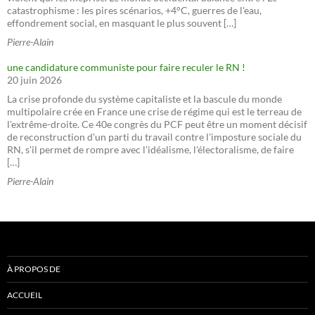
catastrophisme : les pires scénarios, +4°C, guerres de l'eau,
effondrement social, en masquant le plus souvent […]
Pierre-Alain
une candidature communiste pour faire reculer le RN !
20 juin 2026
La crise profonde du système capitaliste et la bascule du monde
multipolaire crée en France une crise de régime qui est le terreau de
l'extrême-droite. Ce 40e congrès du PCF peut être un moment décisif
de reconstruction d'un parti du travail contre l'imposture sociale du
RN, s'il permet de rompre avec l'idéalisme, l'électoralisme, de faire
[…]
Pierre-Alain
À PROPOS DE
ACCUEIL