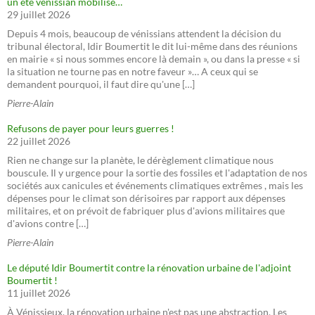
un été vénissian mobilisé…
29 juillet 2026
Depuis 4 mois, beaucoup de vénissians attendent la décision du
tribunal électoral, Idir Boumertit le dit lui-même dans des réunions
en mairie « si nous sommes encore là demain », ou dans la presse « si
la situation ne tourne pas en notre faveur »… A ceux qui se
demandent pourquoi, il faut dire qu'une […]
Pierre-Alain
Refusons de payer pour leurs guerres !
22 juillet 2026
Rien ne change sur la planète, le dérèglement climatique nous
bouscule. Il y urgence pour la sortie des fossiles et l'adaptation de nos
sociétés aux canicules et événements climatiques extrêmes , mais les
dépenses pour le climat son dérisoires par rapport aux dépenses
militaires, et on prévoit de fabriquer plus d'avions militaires que
d'avions contre […]
Pierre-Alain
Le député Idir Boumertit contre la rénovation urbaine de l'adjoint
Boumertit !
11 juillet 2026
À Vénissieux, la rénovation urbaine n'est pas une abstraction. Les