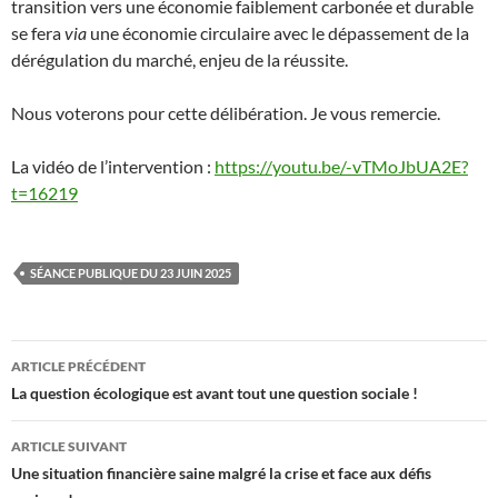
transition vers une économie faiblement carbonée et durable
se fera
via
une économie circulaire avec le dépassement de la
dérégulation du marché, enjeu de la réussite.
Nous voterons pour cette délibération. Je vous remercie.
La vidéo de l’intervention :
https://youtu.be/-vTMoJbUA2E?
t=16219
SÉANCE PUBLIQUE DU 23 JUIN 2025
Navigation
ARTICLE PRÉCÉDENT
des
La question écologique est avant tout une question sociale !
articles
ARTICLE SUIVANT
Une situation financière saine malgré la crise et face aux défis