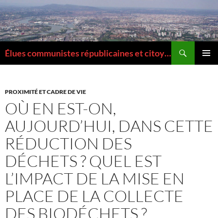
Aller
au
contenu
Recherche
Élues communistes républicaines et citoyennes de la Métropole de Lyon
MENU
PRINCI
PROXIMITÉ ET CADRE DE VIE
OÙ EN EST-ON,
AUJOURD’HUI, DANS CETTE
RÉDUCTION DES
DÉCHETS ? QUEL EST
L’IMPACT DE LA MISE EN
PLACE DE LA COLLECTE
DES BIODÉCHETS ?