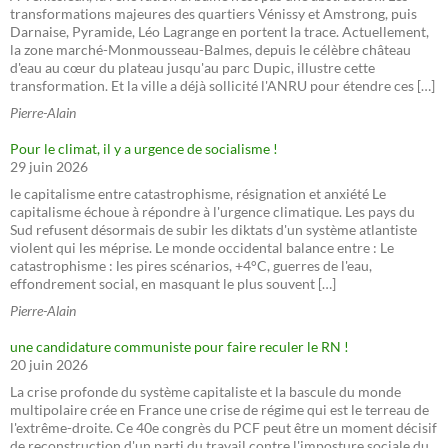
transformations majeures des quartiers Vénissy et Amstrong, puis
Darnaise, Pyramide, Léo Lagrange en portent la trace. Actuellement,
la zone marché-Monmousseau-Balmes, depuis le célèbre château
d'eau au cœur du plateau jusqu'au parc Dupic, illustre cette
transformation. Et la ville a déjà sollicité l'ANRU pour étendre ces […]
Pierre-Alain
Pour le climat, il y a urgence de socialisme !
29 juin 2026
le capitalisme entre catastrophisme, résignation et anxiété Le
capitalisme échoue à répondre à l'urgence climatique. Les pays du
Sud refusent désormais de subir les diktats d'un système atlantiste
violent qui les méprise. Le monde occidental balance entre : Le
catastrophisme : les pires scénarios, +4°C, guerres de l'eau,
effondrement social, en masquant le plus souvent […]
Pierre-Alain
une candidature communiste pour faire reculer le RN !
20 juin 2026
La crise profonde du système capitaliste et la bascule du monde
multipolaire crée en France une crise de régime qui est le terreau de
l'extrême-droite. Ce 40e congrès du PCF peut être un moment décisif
de reconstruction d'un parti du travail contre l'imposture sociale du