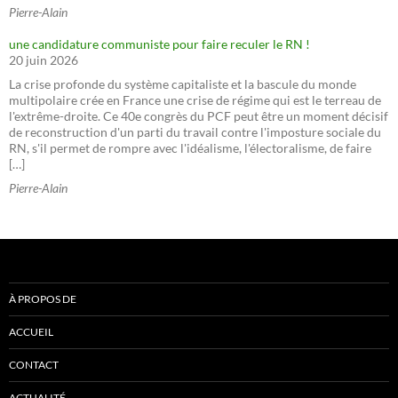
Pierre-Alain
une candidature communiste pour faire reculer le RN !
20 juin 2026
La crise profonde du système capitaliste et la bascule du monde
multipolaire crée en France une crise de régime qui est le terreau de
l'extrême-droite. Ce 40e congrès du PCF peut être un moment décisif
de reconstruction d'un parti du travail contre l'imposture sociale du
RN, s'il permet de rompre avec l'idéalisme, l'électoralisme, de faire
[…]
Pierre-Alain
À PROPOS DE
ACCUEIL
CONTACT
ACTUALITÉ