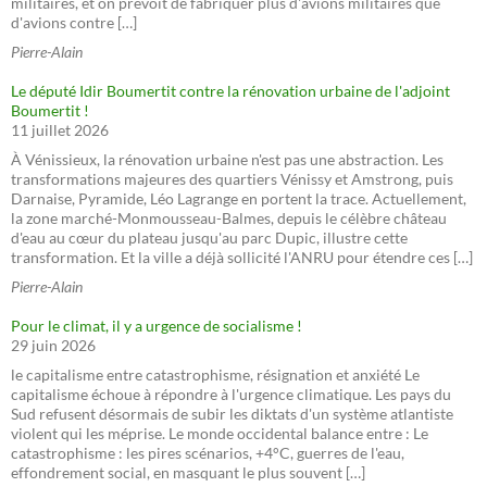
militaires, et on prévoit de fabriquer plus d'avions militaires que
d'avions contre […]
Pierre-Alain
Le député Idir Boumertit contre la rénovation urbaine de l'adjoint
Boumertit !
11 juillet 2026
À Vénissieux, la rénovation urbaine n'est pas une abstraction. Les
transformations majeures des quartiers Vénissy et Amstrong, puis
Darnaise, Pyramide, Léo Lagrange en portent la trace. Actuellement,
la zone marché-Monmousseau-Balmes, depuis le célèbre château
d'eau au cœur du plateau jusqu'au parc Dupic, illustre cette
transformation. Et la ville a déjà sollicité l'ANRU pour étendre ces […]
Pierre-Alain
Pour le climat, il y a urgence de socialisme !
29 juin 2026
le capitalisme entre catastrophisme, résignation et anxiété Le
capitalisme échoue à répondre à l'urgence climatique. Les pays du
Sud refusent désormais de subir les diktats d'un système atlantiste
violent qui les méprise. Le monde occidental balance entre : Le
catastrophisme : les pires scénarios, +4°C, guerres de l'eau,
effondrement social, en masquant le plus souvent […]