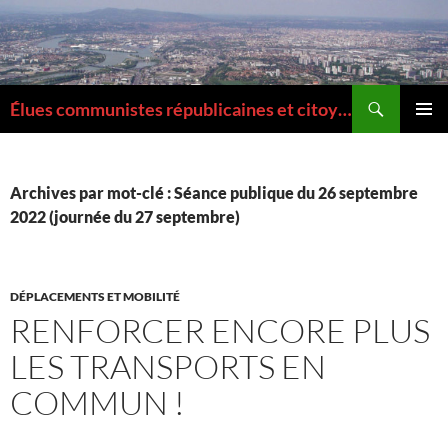
Aller
au
contenu
Recherche
Élues communistes républicaines et citoyennes de la Métropole de Lyon
MENU
PRINCI
Archives par mot-clé : Séance publique du 26 septembre
2022 (journée du 27 septembre)
DÉPLACEMENTS ET MOBILITÉ
RENFORCER ENCORE PLUS
LES TRANSPORTS EN
COMMUN !