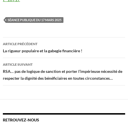
SÉANCE PUBLIQUE DU 17 MARS 2025
Navigation
ARTICLE PRÉCÉDENT
des
La rigueur populaire et la gabegie financière !
articles
ARTICLE SUIVANT
RSA… pas de logique de sanction et porter l’impérieuse nécessité de
respecter la dignité des bénéficiaires en toutes circonstances…
RETROUVEZ-NOUS