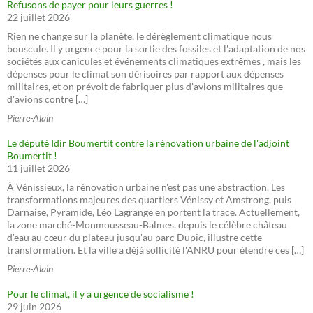
Refusons de payer pour leurs guerres !
22 juillet 2026
Rien ne change sur la planète, le dérèglement climatique nous
bouscule. Il y urgence pour la sortie des fossiles et l'adaptation de nos
sociétés aux canicules et événements climatiques extrêmes , mais les
dépenses pour le climat son dérisoires par rapport aux dépenses
militaires, et on prévoit de fabriquer plus d'avions militaires que
d'avions contre […]
Pierre-Alain
Le député Idir Boumertit contre la rénovation urbaine de l'adjoint
Boumertit !
11 juillet 2026
À Vénissieux, la rénovation urbaine n'est pas une abstraction. Les
transformations majeures des quartiers Vénissy et Amstrong, puis
Darnaise, Pyramide, Léo Lagrange en portent la trace. Actuellement,
la zone marché-Monmousseau-Balmes, depuis le célèbre château
d'eau au cœur du plateau jusqu'au parc Dupic, illustre cette
transformation. Et la ville a déjà sollicité l'ANRU pour étendre ces […]
Pierre-Alain
Pour le climat, il y a urgence de socialisme !
29 juin 2026