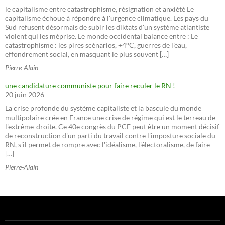
le capitalisme entre catastrophisme, résignation et anxiété Le
capitalisme échoue à répondre à l'urgence climatique. Les pays du
Sud refusent désormais de subir les diktats d'un système atlantiste
violent qui les méprise. Le monde occidental balance entre : Le
catastrophisme : les pires scénarios, +4°C, guerres de l'eau,
effondrement social, en masquant le plus souvent […]
Pierre-Alain
une candidature communiste pour faire reculer le RN !
20 juin 2026
La crise profonde du système capitaliste et la bascule du monde
multipolaire crée en France une crise de régime qui est le terreau de
l'extrême-droite. Ce 40e congrès du PCF peut être un moment décisif
de reconstruction d'un parti du travail contre l'imposture sociale du
RN, s'il permet de rompre avec l'idéalisme, l'électoralisme, de faire
[…]
Pierre-Alain