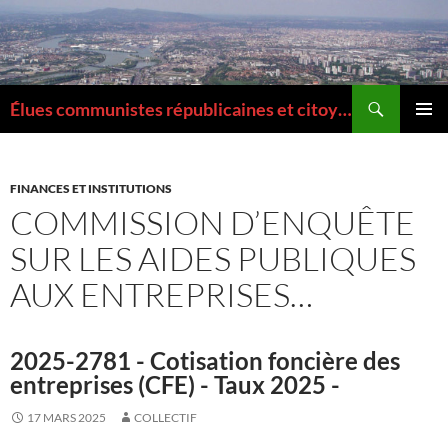
Aller
au
contenu
Recherche
Élues communistes républicaines et citoyennes de la Métropole de Lyon
MENU
PRINCI
FINANCES ET INSTITUTIONS
COMMISSION D’ENQUÊTE
SUR LES AIDES PUBLIQUES
AUX ENTREPRISES…
2025-2781 - Cotisation foncière des
entreprises (CFE) - Taux 2025 -
17 MARS 2025
COLLECTIF