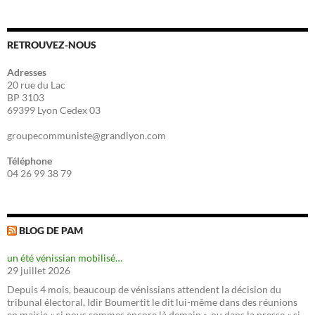
RETROUVEZ-NOUS
Adresses
20 rue du Lac
BP 3103
69399 Lyon Cedex 03
groupecommuniste@grandlyon.com
Téléphone
04 26 99 38 79
BLOG DE PAM
un été vénissian mobilisé…
29 juillet 2026
Depuis 4 mois, beaucoup de vénissians attendent la décision du
tribunal électoral, Idir Boumertit le dit lui-même dans des réunions
en mairie « si nous sommes encore là demain », ou dans la presse « si