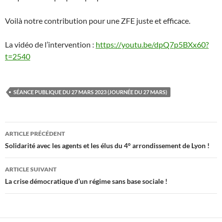
Voilà notre contribution pour une ZFE juste et efficace.
La vidéo de l’intervention :
https://youtu.be/dpQ7p5BXx60?
t=2540
SÉANCE PUBLIQUE DU 27 MARS 2023 (JOURNÉE DU 27 MARS)
Navigation
ARTICLE PRÉCÉDENT
des
Solidarité avec les agents et les élus du 4° arrondissement de Lyon !
articles
ARTICLE SUIVANT
La crise démocratique d’un régime sans base sociale !