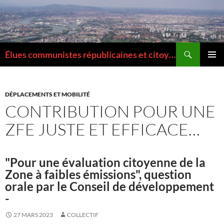
Aller
au
contenu
Recherche
Élues communistes républicaines et citoyennes de la Métropole de Lyon
MENU
PRINCI
DÉPLACEMENTS ET MOBILITÉ
CONTRIBUTION POUR UNE
ZFE JUSTE ET EFFICACE…
"Pour une évaluation citoyenne de la
Zone à faibles émissions", question
orale par le Conseil de développement
-
27 MARS 2023
COLLECTIF