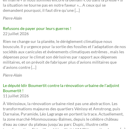
la situation ne tourne pas en notre faveur »… A ceux qui se
demandent pourquoi, il faut dire qu'une […]
Pierre-Alain
Refusons de payer pour leurs guerres !
22 juillet 2026
Rien ne change sur la planète, le dérèglement climatique nous
bouscule. Il y urgence pour la sortie des fossiles et l'adaptation de nos
sociétés aux canicules et événements climatiques extrêmes , mais les
dépenses pour le climat son dérisoires par rapport aux dépenses
militaires, et on prévoit de fabriquer plus d'avions militaires que
d'avions contre […]
Pierre-Alain
Le député Idir Boumertit contre la rénovation urbaine de l'adjoint
Boumertit !
11 juillet 2026
À Vénissieux, la rénovation urbaine n'est pas une abstraction. Les
transformations majeures des quartiers Vénissy et Amstrong, puis
Darnaise, Pyramide, Léo Lagrange en portent la trace. Actuellement,
la zone marché-Monmousseau-Balmes, depuis le célèbre château
d'eau au cœur du plateau jusqu'au parc Dupic, illustre cette