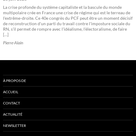
La crise profonde du système capitaliste et la bascule du monde
multipolaire crée en France une crise de régime qui est le terreau de
l'extrême-droite. Ce 40e congrès du PCF peut être un moment décisif
de reconstruction d'un parti du travail contre l'imposture sociale du
RN, s'il permet de rompre avec l'idéalisme, l'électoralisme, de faire
[…]
Pierre-Alain
À PROPOS DE
ACCUEIL
CONTACT
ACTUALITÉ
NEWSLETTER