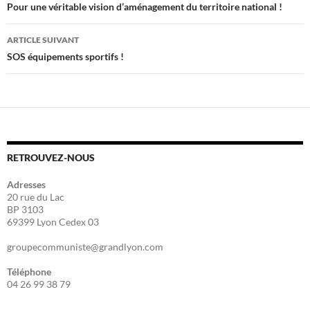
des
Pour une véritable vision d’aménagement du territoire national !
articles
ARTICLE SUIVANT
SOS équipements sportifs !
RETROUVEZ-NOUS
Adresses
20 rue du Lac
BP 3103
69399 Lyon Cedex 03
groupecommuniste@grandlyon.com
Téléphone
04 26 99 38 79