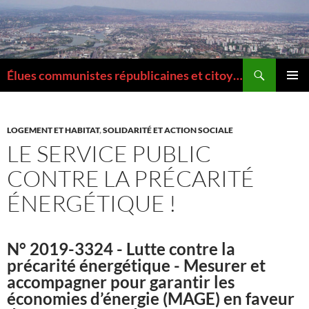
Aller
au
contenu
Recherche
Élues communistes républicaines et citoyennes de la Métropole de Lyon
MENU
PRINCI
LOGEMENT ET HABITAT
,
SOLIDARITÉ ET ACTION SOCIALE
LE SERVICE PUBLIC
CONTRE LA PRÉCARITÉ
ÉNERGÉTIQUE !
N° 2019-3324 - Lutte contre la
précarité énergétique - Mesurer et
accompagner pour garantir les
économies d’énergie (MAGE) en faveur