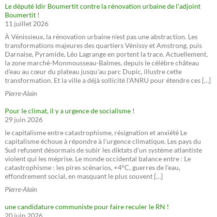
Le député Idir Boumertit contre la rénovation urbaine de l'adjoint
Boumertit !
11 juillet 2026
À Vénissieux, la rénovation urbaine n'est pas une abstraction. Les
transformations majeures des quartiers Vénissy et Amstrong, puis
Darnaise, Pyramide, Léo Lagrange en portent la trace. Actuellement,
la zone marché-Monmousseau-Balmes, depuis le célèbre château
d'eau au cœur du plateau jusqu'au parc Dupic, illustre cette
transformation. Et la ville a déjà sollicité l'ANRU pour étendre ces […]
Pierre-Alain
Pour le climat, il y a urgence de socialisme !
29 juin 2026
le capitalisme entre catastrophisme, résignation et anxiété Le
capitalisme échoue à répondre à l'urgence climatique. Les pays du
Sud refusent désormais de subir les diktats d'un système atlantiste
violent qui les méprise. Le monde occidental balance entre : Le
catastrophisme : les pires scénarios, +4°C, guerres de l'eau,
effondrement social, en masquant le plus souvent […]
Pierre-Alain
une candidature communiste pour faire reculer le RN !
20 juin 2026