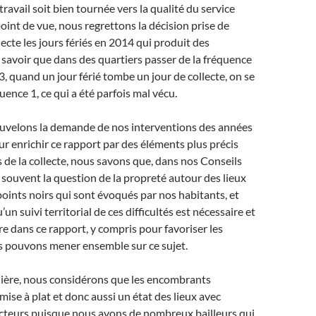
ravail soit bien tournée vers la qualité du service
point de vue, nous regrettons la décision prise de
lecte les jours fériés en 2014 qui produit des
savoir que dans des quartiers passer de la fréquence
3, quand un jour férié tombe un jour de collecte, on se
uence 1, ce qui a été parfois mal vécu.
ouvelons la demande de nos interventions des années
r enrichir ce rapport par des éléments plus précis
és de la collecte, nous savons que, dans nos Conseils
t souvent la question de la propreté autour des lieux
 points noirs qui sont évoqués par nos habitants, et
n suivi territorial de ces difficultés est nécessaire et
re dans ce rapport, y compris pour favoriser les
s pouvons mener ensemble sur ce sujet.
ère, nous considérons que les encombrants
mise à plat et donc aussi un état des lieux avec
acteurs puisque nous avons de nombreux bailleurs qui