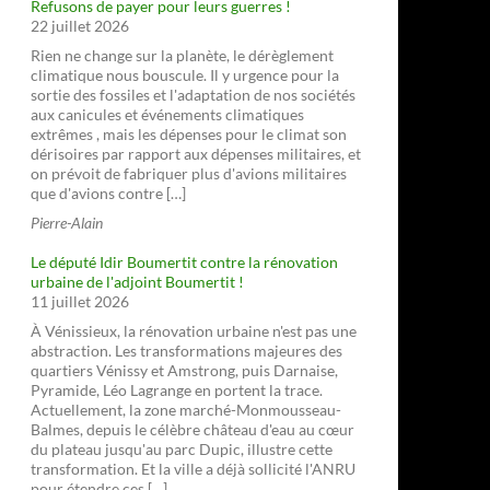
Refusons de payer pour leurs guerres !
22 juillet 2026
Rien ne change sur la planète, le dérèglement
climatique nous bouscule. Il y urgence pour la
sortie des fossiles et l'adaptation de nos sociétés
aux canicules et événements climatiques
extrêmes , mais les dépenses pour le climat son
dérisoires par rapport aux dépenses militaires, et
on prévoit de fabriquer plus d'avions militaires
que d'avions contre […]
Pierre-Alain
Le député Idir Boumertit contre la rénovation
urbaine de l'adjoint Boumertit !
11 juillet 2026
À Vénissieux, la rénovation urbaine n'est pas une
abstraction. Les transformations majeures des
quartiers Vénissy et Amstrong, puis Darnaise,
Pyramide, Léo Lagrange en portent la trace.
Actuellement, la zone marché-Monmousseau-
Balmes, depuis le célèbre château d'eau au cœur
du plateau jusqu'au parc Dupic, illustre cette
transformation. Et la ville a déjà sollicité l'ANRU
pour étendre ces […]