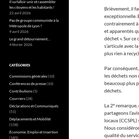
Il va falloir unir et rassembler
les citoyens et les habitants !
Brièvement, il f
22 avril 2026
exceptionnelle. 
Pas de groupe communiste à la
contrairement à
Métropole de Lyon ?
et apparentés qu
9 avril 2026
déchet ». Sur ce d
Le grand détournement…
4 février 2026
s’articule avec la
plus rien à recycl
CATÉGORIES
Par conséquent, 
les déchets non 
Commissions générales
(10)
beaucoup plus p
Conférences de presse
(10)
déchets.
Contributions
(5)
Courriers
(28)
La 2° remarque, c
Déclarations et Communiqués
(51)
partageons l’avi
Déplacements et Mobilité
locaux (CCSPL) s
(158)
Nous considérons
Économie, Emploi et Insertion
qualité du servic
(185)