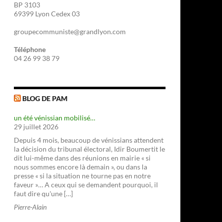
BP 3103
69399 Lyon Cedex 03
groupecommuniste@grandlyon.com
Téléphone
04 26 99 38 79
BLOG DE PAM
un été vénissian mobilisé…
29 juillet 2026
Depuis 4 mois, beaucoup de vénissians attendent
la décision du tribunal électoral, Idir Boumertit le
dit lui-même dans des réunions en mairie « si
nous sommes encore là demain », ou dans la
presse « si la situation ne tourne pas en notre
faveur »… A ceux qui se demandent pourquoi, il
faut dire qu'une […]
Pierre-Alain