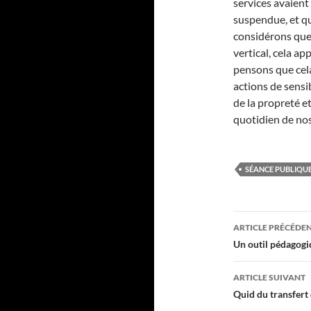
services avaient 
suspendue, et qu
considérons que,
vertical, cela a
pensons que cela
actions de sensi
de la propreté et
quotidien de nos 
SÉANCE PUBLIQUE
Navigati
ARTICLE PRÉCÉDE
des
Un outil pédagogiq
articles
ARTICLE SUIVANT
Quid du transfert d