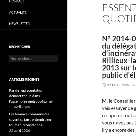
CONTACT
ESSENT
ACTUALITÉ
QUOTID
NEWSLETTER
N° 2014-0
du délégat
RECHERCHER
d'incinér
Rechercher :
Rillieux-l
2013 sur l
public d'é
ARTICLES RÉCENTS
15 DÉCEMBRE 2
Pas de représentation
démocratique dans
M. le Conseille
l’assemblée métropolitaine !
22 avril 2026
vais essayer de 
Les femmes communistes
récupérer tout à
savent se faire entendre en
vous n’avez pas 
toutes circonstances !
il y a encore des
22 avril 2026