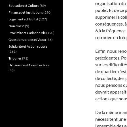
organisation du t
Éducation et Culture
(89)
public. Et de ce 
Finances et Institutions
(290)
supprimer la col
Logement et Habitat
(127)
conséquences, à 
Non classé
(9)
6 à la fréquence 
Proximité et Cadre de Vie
(190)
retrouve en fréq
Questions orales et Vœux
(36)
Solidarité et Action sociale
Enfin, nous ren
(161)
précédentes. Pou
Tribunes
(71)
sur les difficult
Urbanisme et Construction
(48)
de quartier, c’es
de collecte, des
nous pensons qu’u
devrait apparaît
actions que nou
De la même mani
nécessitent une 
l’ensemble des 