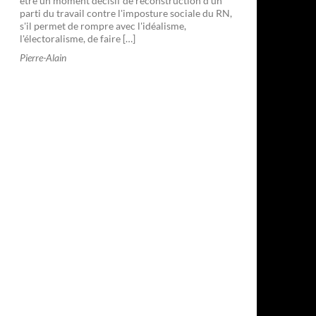
être un moment décisif de reconstruction d'un
parti du travail contre l'imposture sociale du RN,
s'il permet de rompre avec l'idéalisme,
l'électoralisme, de faire […]
Pierre-Alain