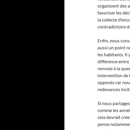
organisent des a
favoriser les dé
la collecte d’en
contradictoire d
Enfin, nous cons
aussi un point n
les habitants. Il
différence entre
renvoie à la que
intervention de 
opposés car nous 
redevances incit
Si nous partage
comme les année
cela devrait cré
pense notamment 