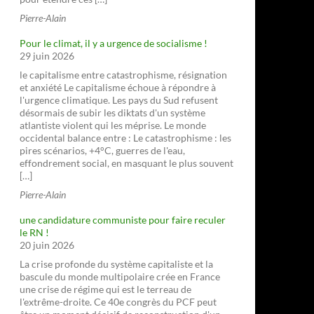
Pierre-Alain
Pour le climat, il y a urgence de socialisme !
29 juin 2026
le capitalisme entre catastrophisme, résignation
et anxiété Le capitalisme échoue à répondre à
l'urgence climatique. Les pays du Sud refusent
désormais de subir les diktats d'un système
atlantiste violent qui les méprise. Le monde
occidental balance entre : Le catastrophisme : les
pires scénarios, +4°C, guerres de l'eau,
effondrement social, en masquant le plus souvent
[…]
Pierre-Alain
une candidature communiste pour faire reculer
le RN !
20 juin 2026
La crise profonde du système capitaliste et la
bascule du monde multipolaire crée en France
une crise de régime qui est le terreau de
l'extrême-droite. Ce 40e congrès du PCF peut