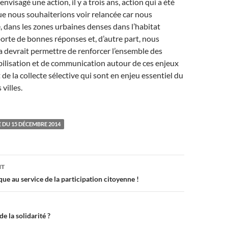
envisagé une action, il y a trois ans, action qui a été
e nous souhaiterions voir relancée car nous
 dans les zones urbaines denses dans l’habitat
pporte de bonnes réponses et, d’autre part, nous
 devrait permettre de renforcer l’ensemble des
bilisation et de communication autour de ces enjeux
 de la collecte sélective qui sont en enjeu essentiel du
villes.
 DU 15 DÉCEMBRE 2014
on
NT
ue au service de la participation citoyenne !
e la solidarité ?