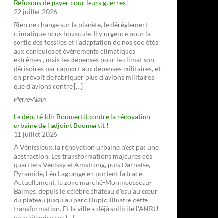
Refusons de payer pour leurs guerres !
22 juillet 2026
Rien ne change sur la planète, le dérèglement
climatique nous bouscule. Il y urgence pour la
sortie des fossiles et l'adaptation de nos sociétés
aux canicules et événements climatiques
extrêmes , mais les dépenses pour le climat son
dérisoires par rapport aux dépenses militaires, et
on prévoit de fabriquer plus d'avions militaires
que d'avions contre […]
Pierre-Alain
Le député Idir Boumertit contre la rénovation
urbaine de l'adjoint Boumertit !
11 juillet 2026
À Vénissieux, la rénovation urbaine n'est pas une
abstraction. Les transformations majeures des
quartiers Vénissy et Amstrong, puis Darnaise,
Pyramide, Léo Lagrange en portent la trace.
Actuellement, la zone marché-Monmousseau-
Balmes, depuis le célèbre château d'eau au cœur
du plateau jusqu'au parc Dupic, illustre cette
transformation. Et la ville a déjà sollicité l'ANRU
pour étendre ces […]