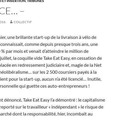
 ET INSERTION
,
TRIBUNES
CE… –
016
COLLECTIF
nier, une brillante start-up de la livraison à vélo de
 connaissait, comme depuis presque trois ans, une
 % par mois et venait d’atteindre le million de
 juillet, la coquille vide Take Eat Easy, en cessation de
placée en redressement judiciaire et, magie de la Net
éolibéralisme… sur les 2 500 coursiers payés à la
ent pour la start-up, aucun n’a été licencié… Inutile,
 personnelle qui guette ces auto-entrepreneurs !
nt dénoncé, Take Eat Easy l’a démontré : le capitalisme
reporté sur le travailleur « indépendant » le risque de
arché dont la responsabilité, hier, incombait au