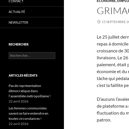
ÉCONOMIE, EMPLOI
CONTACT
GRIMA
ACTUALITÉ
15 SEPTEMBRE 2
NEWSLETTER
Le 25 juillet der
repas à domicile
RECHERCHER
croissance de 30
Rechercher :
livraisons. Le 26
paiement, était 
économie et du n
ARTICLES RÉCENTS
tâche qui pédalai
c’est la faillite
Pas de représentation
démocratique dans
l’assemblée métropolitaine !
D’aucuns l’avaie
22 avril 2026
de plateforme a 
Les femmes communistes
fluctuation du m
savent se faire entendre en
toutes circonstances !
patron.
22 avril 2026