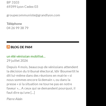
BP 3103
69399 Lyon Cedex 03
groupecommuniste@grandlyon.com
Téléphone
04 26 99 38 79
BLOG DE PAM
un été vénissian mobilisé…
29 juillet 2026
Depuis 4 mois, beaucoup de vénissians attendent
la décision du tribunal électoral, Idir Boumertit le
dit lui-même dans des réunions en mairie « si
nous sommes encore là demain », ou dans la
presse « si la situation ne tourne pas en notre
faveur »… A ceux qui se demandent pourquoi, il
faut dire qu'une […]
Pierre-Alain