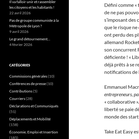
Il va falloir unir et rassembler
Défini comme « t
les citoyens et les habitants !
de ne pas pouvo
22 avril 2026
s’imposant des c
Pas de groupe communiste à la
Métropole de Lyon ?
que le risque ne
9 avril 2026
ont perdu des pl
Le grand détournement…
allemand Rocket 
4 février 2026
son concurrent F
déficiente ! « Li
déjà prêts à se r
CATÉGORIES
notifications de 
Commissions générales
(10)
Conférences de presse
(10)
Emmanuel Macron
Contributions
(5)
entrepreneurs, pa
Courriers
(28)
« collaborative 
Déclarations et Communiqués
liberté se paie 
(51)
monde des start-u
Déplacements et Mobilité
(158)
Take Eat Easy es
Économie, Emploi et Insertion
(185)