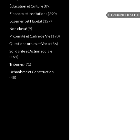
Éducation et Culture
(89)
Finances et Institutions
(290)
TRIBUNE DE SEPT
Logement et Habitat
(127)
Non classé
(9)
Proximité et Cadre de Vie
(190)
Questions orales et Vœux
(36)
Solidarité et Action sociale
(161)
Tribunes
(71)
Urbanisme et Construction
(48)