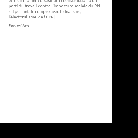
être un moment décisif de reconstruction d'un
parti du travail contre l'imposture sociale du RN,
s'il permet de rompre avec l'idéalisme,
l'électoralisme, de faire […]
Pierre-Alain