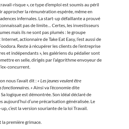
ravail-risque », ce type d’emploi est soumis au péril
ir approcher la rémunération espérée, même en
adences infernales. La start-up défaillante a prouvé
 connaissait pas de limite… Certes, les investisseurs
umes mais ils ne sont pas plumés : le groupe
Internet, actionnaire de Take Eat Easy, l’est aussi de
oodora. Reste à récupérer les clients de l’entreprise
bres et indépendants », les galériens du pédalier sont
emettre en selle, dirigés par l’algorithme envoyeur de
l’ex-concurrent.
 nous l’avait dit :
« Les jeunes veulent être
s fonctionnaires. »
Ainsi va l’économie dite
». Sa logique est démontrée. Son idéal déclaré de
dès aujourd’hui d’une précarisation généralisée. Le
p, c’est la version souriante de la loi Travail.
t la première grimace.