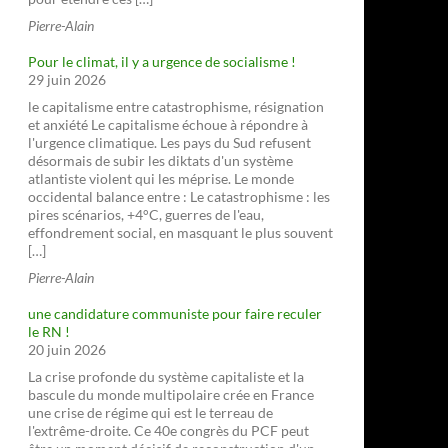
Pierre-Alain
Pour le climat, il y a urgence de socialisme !
29 juin 2026
le capitalisme entre catastrophisme, résignation
et anxiété Le capitalisme échoue à répondre à
l'urgence climatique. Les pays du Sud refusent
désormais de subir les diktats d'un système
atlantiste violent qui les méprise. Le monde
occidental balance entre : Le catastrophisme : les
pires scénarios, +4°C, guerres de l'eau,
effondrement social, en masquant le plus souvent
[…]
Pierre-Alain
une candidature communiste pour faire reculer
le RN !
20 juin 2026
La crise profonde du système capitaliste et la
bascule du monde multipolaire crée en France
une crise de régime qui est le terreau de
l'extrême-droite. Ce 40e congrès du PCF peut