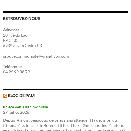
RETROUVEZ-NOUS
Adresses
20 rue du Lac
BP 3103
69399 Lyon Cedex 03
groupecommuniste@grandlyon.com
Téléphone
04 26 99 38 79
BLOG DE PAM
un été vénissian mobilisé…
29 juillet 2026
Depuis 4 mois, beaucoup de vénissians attendent la décision du
tribunal électoral, Idir Boumertit le dit lui-même dans des réunions
en mairie « si nous sommes encore là demain », ou dans la presse « si