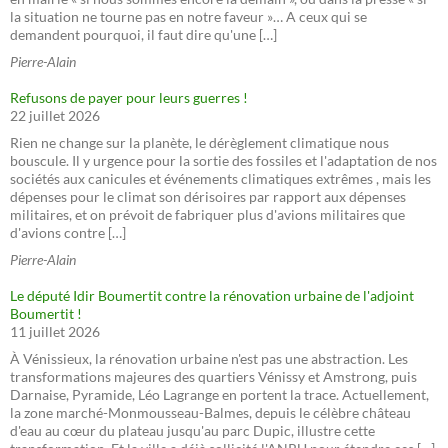
la situation ne tourne pas en notre faveur »… A ceux qui se
demandent pourquoi, il faut dire qu'une […]
Pierre-Alain
Refusons de payer pour leurs guerres !
22 juillet 2026
Rien ne change sur la planète, le dérèglement climatique nous
bouscule. Il y urgence pour la sortie des fossiles et l'adaptation de nos
sociétés aux canicules et événements climatiques extrêmes , mais les
dépenses pour le climat son dérisoires par rapport aux dépenses
militaires, et on prévoit de fabriquer plus d'avions militaires que
d'avions contre […]
Pierre-Alain
Le député Idir Boumertit contre la rénovation urbaine de l'adjoint
Boumertit !
11 juillet 2026
À Vénissieux, la rénovation urbaine n'est pas une abstraction. Les
transformations majeures des quartiers Vénissy et Amstrong, puis
Darnaise, Pyramide, Léo Lagrange en portent la trace. Actuellement,
la zone marché-Monmousseau-Balmes, depuis le célèbre château
d'eau au cœur du plateau jusqu'au parc Dupic, illustre cette