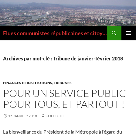
Aller
au
contenu
Recherche
Élues communistes républicaines et citoyennes de la Métropole de Lyon
MENU
PRINCI
Archives par mot-clé : Tribune de janvier-février 2018
FINANCES ET INSTITUTIONS
,
TRIBUNES
POUR UN SERVICE PUBLIC
POUR TOUS, ET PARTOUT !
15 JANVIER 2018
COLLECTIF
La bienveillance du Président de la Métropole à l’égard du