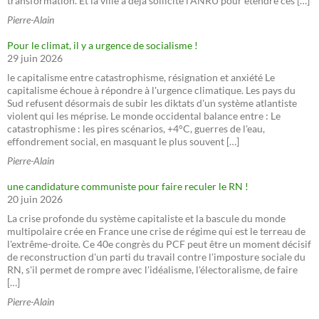
transformation. Et la ville a déjà sollicité l'ANRU pour étendre ces […]
Pierre-Alain
Pour le climat, il y a urgence de socialisme !
29 juin 2026
le capitalisme entre catastrophisme, résignation et anxiété Le
capitalisme échoue à répondre à l'urgence climatique. Les pays du
Sud refusent désormais de subir les diktats d'un système atlantiste
violent qui les méprise. Le monde occidental balance entre : Le
catastrophisme : les pires scénarios, +4°C, guerres de l'eau,
effondrement social, en masquant le plus souvent […]
Pierre-Alain
une candidature communiste pour faire reculer le RN !
20 juin 2026
La crise profonde du système capitaliste et la bascule du monde
multipolaire crée en France une crise de régime qui est le terreau de
l'extrême-droite. Ce 40e congrès du PCF peut être un moment décisif
de reconstruction d'un parti du travail contre l'imposture sociale du
RN, s'il permet de rompre avec l'idéalisme, l'électoralisme, de faire
[…]
Pierre-Alain