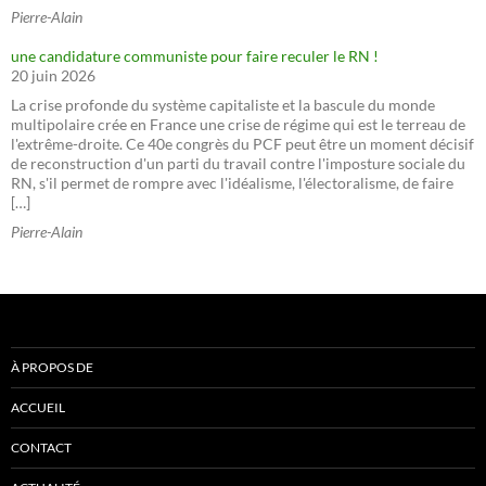
Pierre-Alain
une candidature communiste pour faire reculer le RN !
20 juin 2026
La crise profonde du système capitaliste et la bascule du monde
multipolaire crée en France une crise de régime qui est le terreau de
l'extrême-droite. Ce 40e congrès du PCF peut être un moment décisif
de reconstruction d'un parti du travail contre l'imposture sociale du
RN, s'il permet de rompre avec l'idéalisme, l'électoralisme, de faire
[…]
Pierre-Alain
À PROPOS DE
ACCUEIL
CONTACT