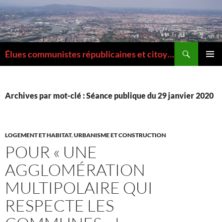
Aller
au
contenu
Recherche
Élues communistes républicaines et citoyennes de la Métropole de Lyon
MENU
PRINCI
Archives par mot-clé : Séance publique du 29 janvier 2020
LOGEMENT ET HABITAT
,
URBANISME ET CONSTRUCTION
POUR « UNE
AGGLOMÉRATION
MULTIPOLAIRE QUI
RESPECTE LES