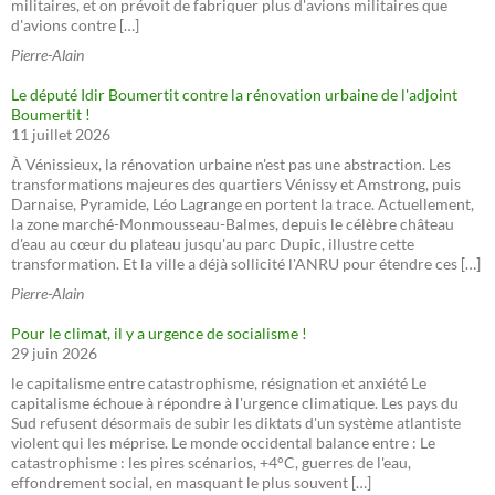
militaires, et on prévoit de fabriquer plus d'avions militaires que
d'avions contre […]
Pierre-Alain
Le député Idir Boumertit contre la rénovation urbaine de l'adjoint
Boumertit !
11 juillet 2026
À Vénissieux, la rénovation urbaine n'est pas une abstraction. Les
transformations majeures des quartiers Vénissy et Amstrong, puis
Darnaise, Pyramide, Léo Lagrange en portent la trace. Actuellement,
la zone marché-Monmousseau-Balmes, depuis le célèbre château
d'eau au cœur du plateau jusqu'au parc Dupic, illustre cette
transformation. Et la ville a déjà sollicité l'ANRU pour étendre ces […]
Pierre-Alain
Pour le climat, il y a urgence de socialisme !
29 juin 2026
le capitalisme entre catastrophisme, résignation et anxiété Le
capitalisme échoue à répondre à l'urgence climatique. Les pays du
Sud refusent désormais de subir les diktats d'un système atlantiste
violent qui les méprise. Le monde occidental balance entre : Le
catastrophisme : les pires scénarios, +4°C, guerres de l'eau,
effondrement social, en masquant le plus souvent […]