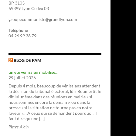
BP 3103
69399 Lyon Cedex 03
groupecommuniste@grandlyon.com
Téléphone
04 26 99 38 79
BLOG DE PAM
un été vénissian mobilisé…
29 juillet 2026
Depuis 4 mois, beaucoup de vénissians attendent
la décision du tribunal électoral, Idir Boumertit le
dit lui-même dans des réunions en mairie « si
nous sommes encore là demain », ou dans la
presse « si la situation ne tourne pas en notre
faveur »… A ceux qui se demandent pourquoi, il
faut dire qu'une […]
Pierre-Alain