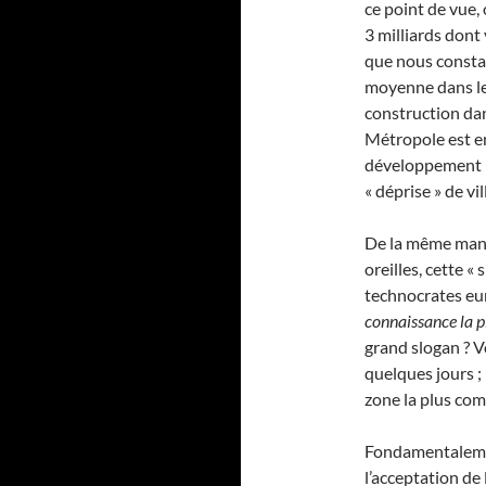
ce point de vue,
3 milliards dont
que nous constato
moyenne dans les
construction dan
Métropole est en
développement m
« déprise » de vi
De la même maniè
oreilles, cette «
technocrates eu
connaissance la 
grand slogan ? Vo
quelques jours ;
zone la plus co
Fondamentalemen
l’acceptation de