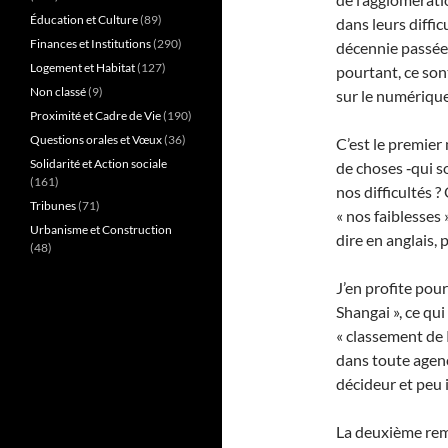
Éducation et Culture
(89)
dans leurs diffi
Finances et Institutions
(290)
décennie passée 
Logement et Habitat
(127)
pourtant, ce son
Non classé
(9)
sur le numérique
Proximité et Cadre de Vie
(190)
Questions orales et Vœux
(36)
C’est le premie
Solidarité et Action sociale
de choses ‑qui so
(161)
nos difficultés ? 
Tribunes
(71)
« nos faiblesses 
Urbanisme et Construction
dire en anglais,
(48)
J’en profite pou
Shangai », ce qui
« classement de 
dans toute agence
décideur et peu 
La deuxième rem