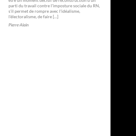
être un moment décisif de reconstruction d'un
parti du travail contre l'imposture sociale du RN,
s'il permet de rompre avec l'idéalisme,
l'électoralisme, de faire […]
Pierre-Alain