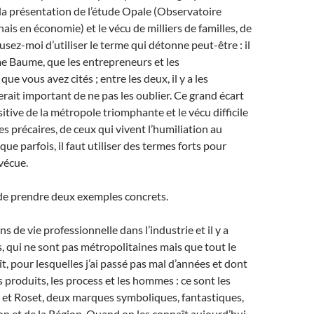
la présentation de l’étude Opale (Observatoire
ais en économie) et le vécu de milliers de familles, de
cusez-moi d’utiliser le terme qui détonne peut-être : il
e Baume, que les entrepreneurs et les
e vous avez cités ; entre les deux, il y a les
erait important de ne pas les oublier. Ce grand écart
itive de la métropole triomphante et le vécu difficile
s précaires, de ceux qui vivent l’humiliation au
 que parfois, il faut utiliser des termes forts pour
 vécue.
e prendre deux exemples concrets.
ans de vie professionnelle dans l’industrie et il y a
, qui ne sont pas métropolitaines mais que tout le
t, pour lesquelles j’ai passé pas mal d’années et dont
s produits, les process et les hommes : ce sont les
et Roset, deux marques symboliques, fantastiques,
on et de la Région. Quand on les connaît aujourd’hui