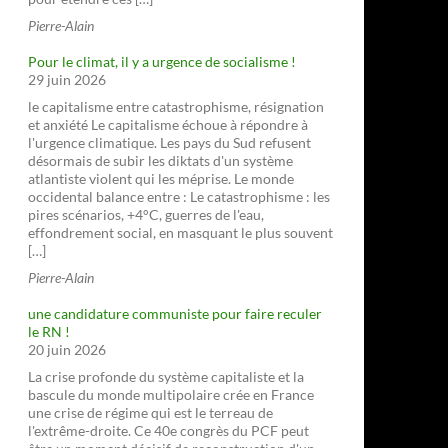
Pierre-Alain
Pour le climat, il y a urgence de socialisme !
29 juin 2026
le capitalisme entre catastrophisme, résignation
et anxiété Le capitalisme échoue à répondre à
l'urgence climatique. Les pays du Sud refusent
désormais de subir les diktats d'un système
atlantiste violent qui les méprise. Le monde
occidental balance entre : Le catastrophisme : les
pires scénarios, +4°C, guerres de l'eau,
effondrement social, en masquant le plus souvent
[…]
Pierre-Alain
une candidature communiste pour faire reculer
le RN !
20 juin 2026
La crise profonde du système capitaliste et la
bascule du monde multipolaire crée en France
une crise de régime qui est le terreau de
l'extrême-droite. Ce 40e congrès du PCF peut