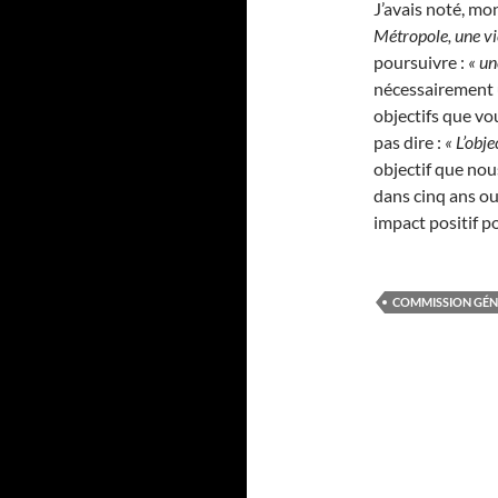
J’avais noté, mo
Métropole, une vi
poursuivre :
« un
nécessairement u
objectifs que vo
pas dire :
« L’obje
objectif que nou
dans cinq ans ou
impact positif p
COMMISSION GÉNÉ