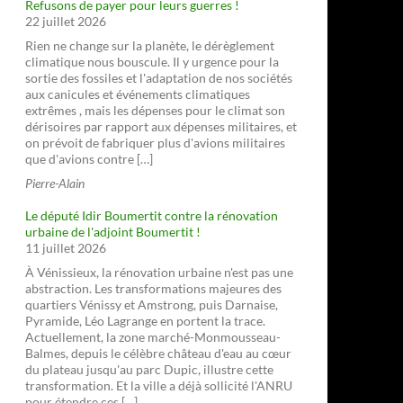
Refusons de payer pour leurs guerres !
22 juillet 2026
Rien ne change sur la planète, le dérèglement
climatique nous bouscule. Il y urgence pour la
sortie des fossiles et l'adaptation de nos sociétés
aux canicules et événements climatiques
extrêmes , mais les dépenses pour le climat son
dérisoires par rapport aux dépenses militaires, et
on prévoit de fabriquer plus d'avions militaires
que d'avions contre […]
Pierre-Alain
Le député Idir Boumertit contre la rénovation
urbaine de l'adjoint Boumertit !
11 juillet 2026
À Vénissieux, la rénovation urbaine n'est pas une
abstraction. Les transformations majeures des
quartiers Vénissy et Amstrong, puis Darnaise,
Pyramide, Léo Lagrange en portent la trace.
Actuellement, la zone marché-Monmousseau-
Balmes, depuis le célèbre château d'eau au cœur
du plateau jusqu'au parc Dupic, illustre cette
transformation. Et la ville a déjà sollicité l'ANRU
pour étendre ces […]