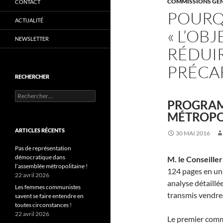
COMMISSIONS GÉ
CONTACT
POURQU
ACTUALITÉ
« L’OBJ
NEWSLETTER
RÉDUI
PRÉCAR
RECHERCHER
Rechercher :
PROGRAM
MÉTROPOL
ARTICLES RÉCENTS
30 MAI 2016
Pas de représentation
démocratique dans
M. le Conseille
l’assemblée métropolitaine !
124 pages en un
22 avril 2026
analyse détaillé
Les femmes communistes
transmis vendre
savent se faire entendre en
toutes circonstances !
22 avril 2026
Le premier comme