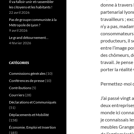
Il va falloir unir et rassembler
donne à travers 
les citoyens et les habitants !
partenarial lyonn
22 avril 2026
travailleurs ; ex
Pas de groupe communiste à la
Métropole de Lyon ?
n’y a pas, madam
9 avril 2026
consommateurs qu
Le grand détournement…
producteurs, il s
4 février 2026
entre l’image pos
des chômeurs, de
travail. Je pense
CATÉGORIES
porter la réalité
Commissions générales
(10)
Conférences de presse
(10)
Permettez-moi d
Contributions
(5)
Courriers
(28)
J’ai passé vingt 
Déclarations et Communiqués
deux entreprises
(51)
monde ici connaî
Déplacements et Mobilité
je connaissais le
(158)
meubles Grange 
Économie, Emploi et Insertion
(185)
de l’agglomérati