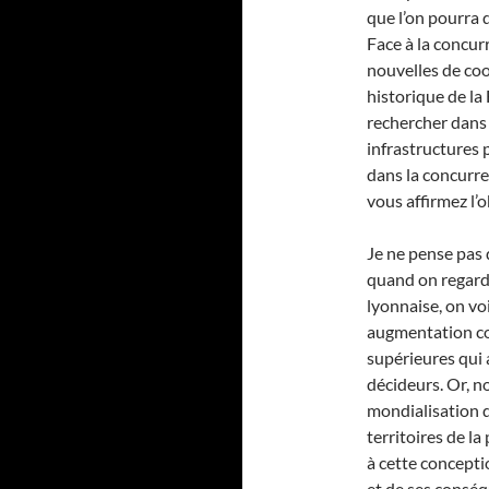
que l’on pourra 
Face à la concurr
nouvelles de coop
historique de l
rechercher dans l
infrastructures 
dans la concurre
vous affirmez l’o
Je ne pense pas 
quand on regarde
lyonnaise, on vo
augmentation co
supérieures qui 
décideurs. Or, n
mondialisation q
territoires de 
à cette concepti
et de ses conséq