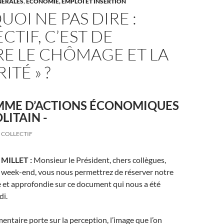
NÉRALES
,
ÉCONOMIE, EMPLOI ET INSERTION
OI NE PAS DIRE :
ECTIF, C’EST DE
RE LE CHÔMAGE ET LA
ITÉ » ?
ME D’ACTIONS ÉCONOMIQUES
ITAIN -
COLLECTIF
r MILLET :
Monsieur le Président, chers collègues,
 week-end, vous nous permettrez de réserver notre
e et approfondie sur ce document qui nous a été
di.
ntaire porte sur la perception, l’image que l’on