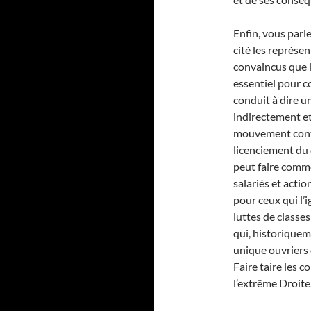
Enfin, vous parl
cité les représ
convaincus que le
essentiel pour c
conduit à dire u
indirectement et
mouvement contre
licenciement du
peut faire comme 
salariés et actio
pour ceux qui l’i
luttes de classes 
qui, historiquem
unique ouvriers 
Faire taire les c
l’extrême Droite