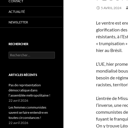
CONTACT
5 AVRIL 2024
ACTUALITÉ
Le ventre est en
NEWSLETTER
glorification d
résistants, à l’E
« trumpisation »
RECHERCHER
hier au Brésil.
Rechercher :
L’UE, hier promes
mondialisé bousc
ARTICLES RÉCENTS
besoin de régime
racistes, territor
Pas de représentation
démocratique dans
l’assemblée métropolitaine !
L’entrée de Mis
22 avril 2026
l’inverse, une r
Les femmes communistes
communistes de 
savent se faire entendre en
toutes circonstances !
fuyant le franqu
22 avril 2026
On y trouve Léon