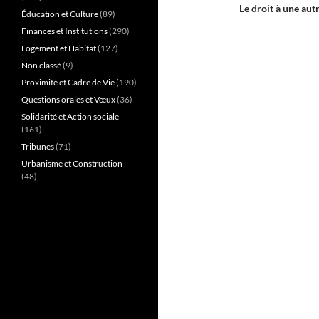
Le droit à une au
Éducation et Culture
(89)
Finances et Institutions
(290)
Logement et Habitat
(127)
Non classé
(9)
Proximité et Cadre de Vie
(190)
Questions orales et Vœux
(36)
Solidarité et Action sociale
(161)
Tribunes
(71)
Urbanisme et Construction
(48)