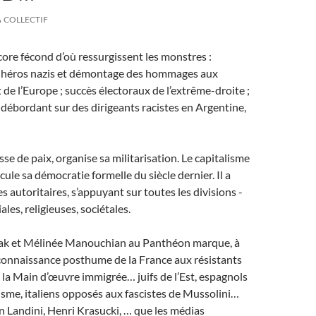
COLLECTIF
core fécond d’où ressurgissent les monstres :
es héros nazis et démontage des hommages aux
st de l’Europe ; succès électoraux de l’extrême-droite ;
 débordant sur des dirigeants racistes en Argentine,
se de paix, organise sa militarisation. Le capitalisme
ule sa démocratie formelle du siècle dernier. Il a
s autoritaires, s’appuyant sur toutes les divisions -
iales, religieuses, sociétales.
sak et Mélinée Manouchian au Panthéon marque, à
econnaissance posthume de la France aux résistants
la Main d’œuvre immigrée… juifs de l’Est, espagnols
isme, italiens opposés aux fascistes de Mussolini…
 Landini, Henri Krasucki, … que les médias