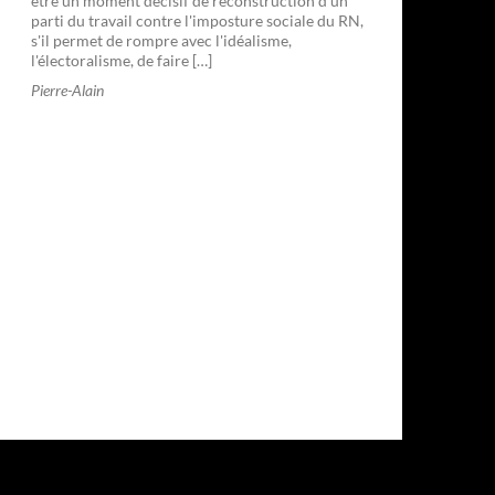
être un moment décisif de reconstruction d'un
parti du travail contre l'imposture sociale du RN,
s'il permet de rompre avec l'idéalisme,
l'électoralisme, de faire […]
Pierre-Alain