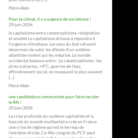
Pierre-Alain
Pour le climat, il y a urgence de socialisme !
29 juin 2026
le capitalisme entre catastrophisme, résignation
et anxiété Le capitalisme échoue à répondre à
l'urgence climatique. Les pays du Sud refusent
désormais de subir les diktats d'un système
atlantiste violent qui les méprise. Le monde
occidental balance entre : Le catastrophisme : les
pires scénarios, +4°C, guerres de l'eau,
effondrement social, en masquant le plus souvent
[…]
Pierre-Alain
une candidature communiste pour faire reculer
le RN !
20 juin 2026
La crise profonde du système capitaliste et la
bascule du monde multipolaire crée en France
une crise de régime qui est le terreau de
l'extrême-droite. Ce 40e congrès du PCF peut