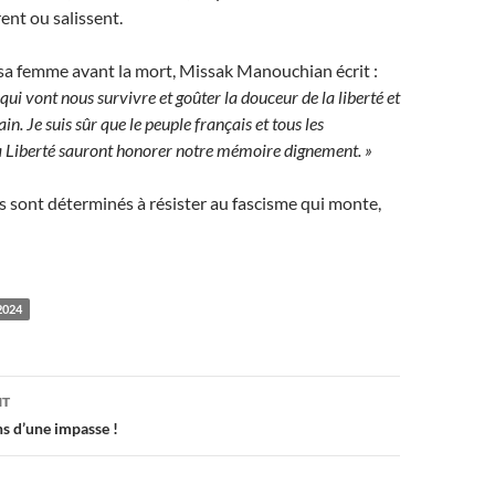
nt ou salissent.
 sa femme avant la mort, Missak Manouchian écrit :
ui vont nous survivre et goûter la douceur de la liberté et
ain.
Je suis sûr que le peuple français et tous les
a Liberté sauront honorer notre mémoire dignement. »
 sont déterminés à résister au fascisme qui monte,
2024
on
NT
ns d’une impasse !