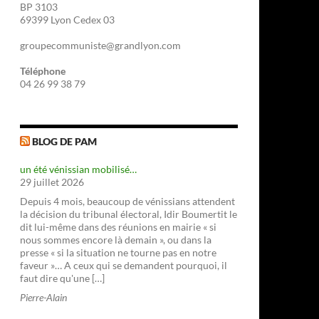
BP 3103
69399 Lyon Cedex 03
groupecommuniste@grandlyon.com
Téléphone
04 26 99 38 79
BLOG DE PAM
un été vénissian mobilisé…
29 juillet 2026
Depuis 4 mois, beaucoup de vénissians attendent
la décision du tribunal électoral, Idir Boumertit le
dit lui-même dans des réunions en mairie « si
nous sommes encore là demain », ou dans la
presse « si la situation ne tourne pas en notre
faveur »… A ceux qui se demandent pourquoi, il
faut dire qu'une […]
Pierre-Alain