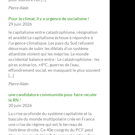
Pierre-Alain
Pour le climat, il y a urgence de socialisme !
29 juin 2026
le capitalisme entre catastrophisme, résignation
et anxiété Le capitalisme échoue à répondre à
l'urgence climatique. Les pays du Sud refusent
désormais de subir les diktats d'un système
atlantiste violent qui les méprise. Le monde
occidental balance entre : Le catastrophisme : les
pires scénarios, +4°C, guerres de l'eau,
effondrement social, en masquant le plus souvent
[…]
Pierre-Alain
une candidature communiste pour faire reculer
le RN !
20 juin 2026
La crise profonde du système capitaliste et la
bascule du monde multipolaire crée en France
une crise de régime qui est le terreau de
l'extrême-droite. Ce 40e congrès du PCF peut