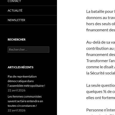
CONTACT
ACTUALITÉ
La bataille pour 
donnons au trava
NEWSLETTER
hors des seuls ob
financement des 
RECHERCHER
Au-delà de sa va
contribution au p
Rechercher :
financement des 
Transformer l’an
comme le disait
ARTICLES RÉCENTS
la Sécurité social
Pas de représentation
démocratique dans
La seule question
l’assemblée métropolitaine !
22 avril 2026
quelques % de co
Les femmes communistes
elles ont fortem
savent se faire entendre en
toutes circonstances !
Personne n’inter
22 avril 2026