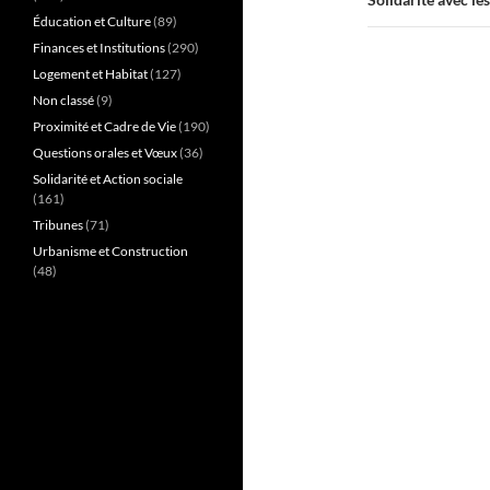
Éducation et Culture
(89)
Finances et Institutions
(290)
Logement et Habitat
(127)
Non classé
(9)
Proximité et Cadre de Vie
(190)
Questions orales et Vœux
(36)
Solidarité et Action sociale
(161)
Tribunes
(71)
Urbanisme et Construction
(48)