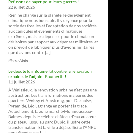
Refusons de payer pour leurs guerres !
22 juillet 2026
Rien ne change sur la planète, le dérèglement
climatique nous bouscule. Il y urgence pour la
sortie des fossiles et l'adaptation de nos sociétés
aux canicules et événements climatiques
extrêmes , mais les dépenses pour le climat son
dérisoires par rapport aux dépenses militaires, et
on prévoit de fabriquer plus d'avions militaires
que d'avions contre […]
Pierre-Alain
Le député Idir Boumertit contre la rénovation
urbaine de l'adjoint Boumertit !
11 juillet 2026
À Vénissieux, la rénovation urbaine n'est pas une
abstraction. Les transformations majeures des
quartiers Vénissy et Amstrong, puis Darnaise,
Pyramide, Léo Lagrange en portent la trace.
Actuellement, la zone marché-Monmousseau-
Balmes, depuis le célèbre château d'eau au cœur
du plateau jusqu'au parc Dupic, illustre cette
transformation. Et la ville a déjà sollicité l'ANRU
pour étendre ces […]