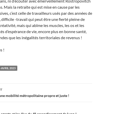
ans, ni d’écouter avec émerveillement Rostropovitch
s. Mais la retraite qui est mise en cause par les
ves, c’est celle de travailleurs usés par des années de
 difficile -travail qui peut être une fierté pleine de
créativité, mais qui abîme les muscles, les os et les
ités d’espérance de vie, encore plus en bonne santé,
des que les inégalités territoriales de revenus !
s !
-AVRIL 2023
on
NT
e mobilité métropolitaine propre et juste !
s agents et les élus du 4° arrondissement de Lyon !