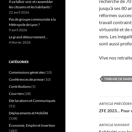
recherche de 70 
Il va falloir unir et rassembler
les citoyens et les habitants !
jusqu’à ses 80 an
22 avril 2026
réformes successi
Pas de groupe communiste à la
travail contraint,
Métropole de Lyon ?
virtuosité et de 
9 avril 2026
sens. Les inégal
Le grand détournement…
4 février 2026
sont aussi profon
Vive nos retraite
CATÉGORIES
Commissions générales
(10)
TRIBUNE DE MARS
Conférences de presse
(10)
Contributions
(5)
Courriers
(28)
Navigati
Déclarations et Communiqués
ARTICLE PRÉCÉDE
(51)
des
ZFE 2023… Pour un
Déplacements et Mobilité
(158)
articles
ARTICLE SUIVANT
Économie, Emploi et Insertion
(185)
Solidarité avec le