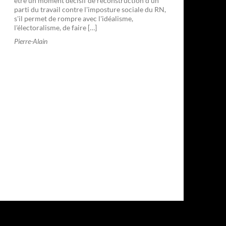
être un moment décisif de reconstruction d'un
parti du travail contre l'imposture sociale du RN,
s'il permet de rompre avec l'idéalisme,
l'électoralisme, de faire […]
Pierre-Alain