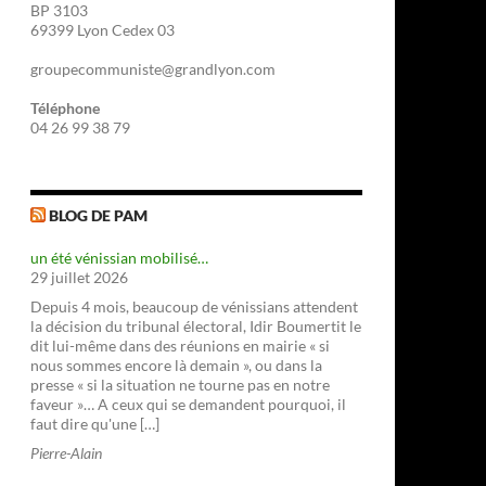
BP 3103
69399 Lyon Cedex 03
groupecommuniste@grandlyon.com
Téléphone
04 26 99 38 79
BLOG DE PAM
un été vénissian mobilisé…
29 juillet 2026
Depuis 4 mois, beaucoup de vénissians attendent
la décision du tribunal électoral, Idir Boumertit le
dit lui-même dans des réunions en mairie « si
nous sommes encore là demain », ou dans la
presse « si la situation ne tourne pas en notre
faveur »… A ceux qui se demandent pourquoi, il
faut dire qu'une […]
Pierre-Alain