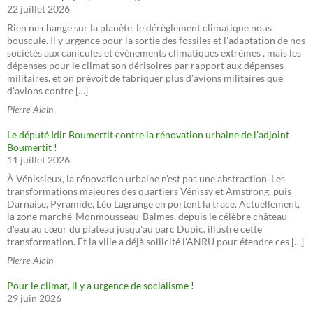
22 juillet 2026
Rien ne change sur la planète, le dérèglement climatique nous
bouscule. Il y urgence pour la sortie des fossiles et l'adaptation de nos
sociétés aux canicules et événements climatiques extrêmes , mais les
dépenses pour le climat son dérisoires par rapport aux dépenses
militaires, et on prévoit de fabriquer plus d'avions militaires que
d'avions contre […]
Pierre-Alain
Le député Idir Boumertit contre la rénovation urbaine de l'adjoint
Boumertit !
11 juillet 2026
À Vénissieux, la rénovation urbaine n'est pas une abstraction. Les
transformations majeures des quartiers Vénissy et Amstrong, puis
Darnaise, Pyramide, Léo Lagrange en portent la trace. Actuellement,
la zone marché-Monmousseau-Balmes, depuis le célèbre château
d'eau au cœur du plateau jusqu'au parc Dupic, illustre cette
transformation. Et la ville a déjà sollicité l'ANRU pour étendre ces […]
Pierre-Alain
Pour le climat, il y a urgence de socialisme !
29 juin 2026