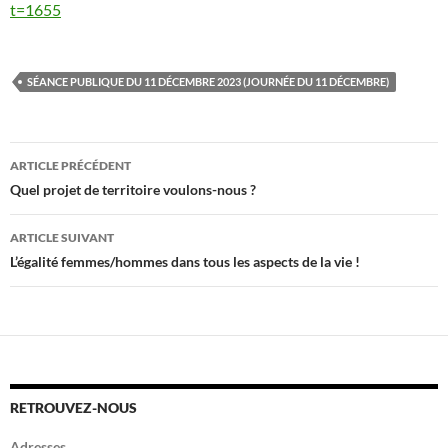
t=1655
SÉANCE PUBLIQUE DU 11 DÉCEMBRE 2023 (JOURNÉE DU 11 DÉCEMBRE)
Navigation
ARTICLE PRÉCÉDENT
des
Quel projet de territoire voulons-nous ?
articles
ARTICLE SUIVANT
L’égalité femmes/hommes dans tous les aspects de la vie !
RETROUVEZ-NOUS
Adresses