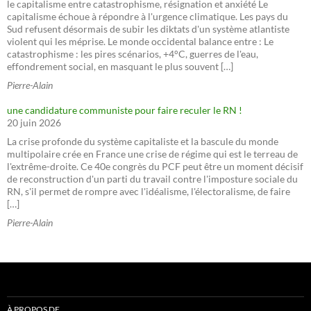
le capitalisme entre catastrophisme, résignation et anxiété Le
capitalisme échoue à répondre à l'urgence climatique. Les pays du
Sud refusent désormais de subir les diktats d'un système atlantiste
violent qui les méprise. Le monde occidental balance entre : Le
catastrophisme : les pires scénarios, +4°C, guerres de l'eau,
effondrement social, en masquant le plus souvent […]
Pierre-Alain
une candidature communiste pour faire reculer le RN !
20 juin 2026
La crise profonde du système capitaliste et la bascule du monde
multipolaire crée en France une crise de régime qui est le terreau de
l'extrême-droite. Ce 40e congrès du PCF peut être un moment décisif
de reconstruction d'un parti du travail contre l'imposture sociale du
RN, s'il permet de rompre avec l'idéalisme, l'électoralisme, de faire
[…]
Pierre-Alain
À PROPOS DE