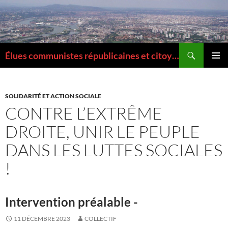
Aller
au
contenu
Recherche
Élues communistes républicaines et citoyennes de la Métropole de Lyon
MENU
PRINCI
SOLIDARITÉ ET ACTION SOCIALE
CONTRE L’EXTRÊME
DROITE, UNIR LE PEUPLE
DANS LES LUTTES SOCIALES
!
Intervention préalable -
11 DÉCEMBRE 2023
COLLECTIF