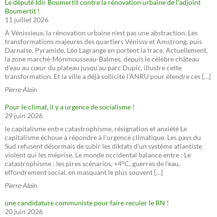
Le député Idir Boumertit contre la rénovation urbaine de l'adjoint
Boumertit !
11 juillet 2026
À Vénissieux, la rénovation urbaine n'est pas une abstraction. Les
transformations majeures des quartiers Vénissy et Amstrong, puis
Darnaise, Pyramide, Léo Lagrange en portent la trace. Actuellement,
la zone marché-Monmousseau-Balmes, depuis le célèbre château
d'eau au cœur du plateau jusqu'au parc Dupic, illustre cette
transformation. Et la ville a déjà sollicité l'ANRU pour étendre ces […]
Pierre-Alain
Pour le climat, il y a urgence de socialisme !
29 juin 2026
le capitalisme entre catastrophisme, résignation et anxiété Le
capitalisme échoue à répondre à l'urgence climatique. Les pays du
Sud refusent désormais de subir les diktats d'un système atlantiste
violent qui les méprise. Le monde occidental balance entre : Le
catastrophisme : les pires scénarios, +4°C, guerres de l'eau,
effondrement social, en masquant le plus souvent […]
Pierre-Alain
une candidature communiste pour faire reculer le RN !
20 juin 2026