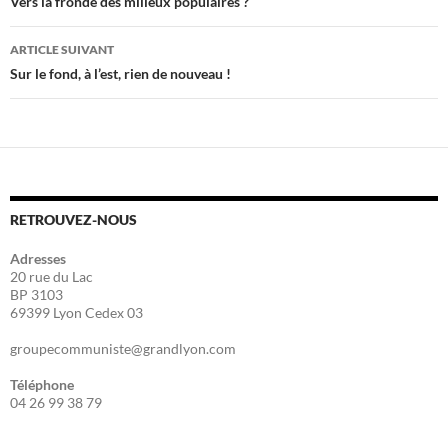
des
Vers la fronde des milieux populaires ?
articles
ARTICLE SUIVANT
Sur le fond, à l’est, rien de nouveau !
RETROUVEZ-NOUS
Adresses
20 rue du Lac
BP 3103
69399 Lyon Cedex 03
groupecommuniste@grandlyon.com
Téléphone
04 26 99 38 79