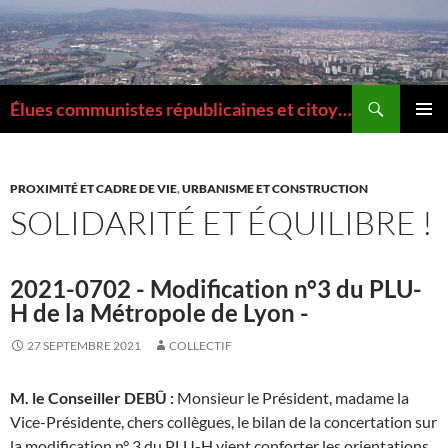
Aller
au
contenu
Recherche
Élues communistes républicaines et citoyennes de la Métropole de Lyon
MENU
PRINCI
PROXIMITÉ ET CADRE DE VIE
,
URBANISME ET CONSTRUCTION
SOLIDARITÉ ET ÉQUILIBRE !
2021-0702 - Modification n°3 du PLU-
H de la Métropole de Lyon -
27 SEPTEMBRE 2021
COLLECTIF
M. le Conseiller DEBÛ :
Monsieur le Président, madame la
Vice-Présidente, chers collègues, le bilan de la concertation sur
la modification n° 3 du PLU-H vient conforter les orientations