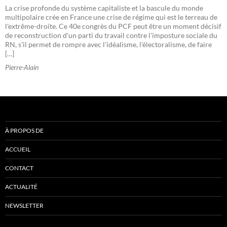
La crise profonde du système capitaliste et la bascule du monde
multipolaire crée en France une crise de régime qui est le terreau de
l'extrême-droite. Ce 40e congrès du PCF peut être un moment décisif
de reconstruction d'un parti du travail contre l'imposture sociale du
RN, s'il permet de rompre avec l'idéalisme, l'électoralisme, de faire
[…]
Pierre-Alain
À PROPOS DE
ACCUEIL
CONTACT
ACTUALITÉ
NEWSLETTER