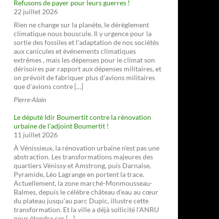
Refusons de payer pour leurs guerres !
22 juillet 2026
Rien ne change sur la planète, le dérèglement
climatique nous bouscule. Il y urgence pour la
sortie des fossiles et l'adaptation de nos sociétés
aux canicules et événements climatiques
extrêmes , mais les dépenses pour le climat son
dérisoires par rapport aux dépenses militaires, et
on prévoit de fabriquer plus d'avions militaires
que d'avions contre […]
Pierre-Alain
Le député Idir Boumertit contre la rénovation
urbaine de l'adjoint Boumertit !
11 juillet 2026
À Vénissieux, la rénovation urbaine n'est pas une
abstraction. Les transformations majeures des
quartiers Vénissy et Amstrong, puis Darnaise,
Pyramide, Léo Lagrange en portent la trace.
Actuellement, la zone marché-Monmousseau-
Balmes, depuis le célèbre château d'eau au cœur
du plateau jusqu'au parc Dupic, illustre cette
transformation. Et la ville a déjà sollicité l'ANRU
pour étendre ces […]