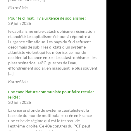
Pierre-Alain
Pour le climat, il y a urgence de socialisme !
29 juin 2026
le capitalisme entre catastrophisme, résignation
et anxiété Le capitalisme échoue à répondre à
l'urgence climatique. Les pays du Sud refusent
désormais de subir les diktats d'un système
atlantiste violent qui les méprise. Le monde
occidental balance entre : Le catastrophisme : les
pires scénarios, +4°C, guerres de l'eau,
effondrement social, en masquant le plus souvent
[…]
Pierre-Alain
une candidature communiste pour faire reculer
le RN !
20 juin 2026
La crise profonde du système capitaliste et la
bascule du monde multipolaire crée en France
une crise de régime qui est le terreau de
l'extrême-droite. Ce 40e congrès du PCF peut