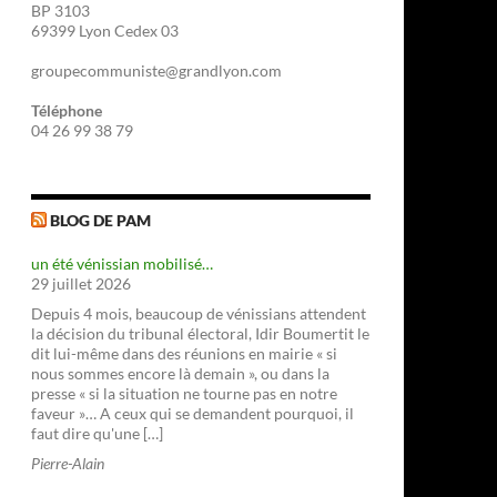
BP 3103
69399 Lyon Cedex 03
groupecommuniste@grandlyon.com
Téléphone
04 26 99 38 79
BLOG DE PAM
un été vénissian mobilisé…
29 juillet 2026
Depuis 4 mois, beaucoup de vénissians attendent
la décision du tribunal électoral, Idir Boumertit le
dit lui-même dans des réunions en mairie « si
nous sommes encore là demain », ou dans la
presse « si la situation ne tourne pas en notre
faveur »… A ceux qui se demandent pourquoi, il
faut dire qu'une […]
Pierre-Alain