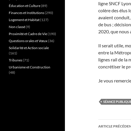
ligne SNCF Lyon
Éducation et Culture
(89)
colère des élus 
Finances et Institutions
(290)
avaient conduit,
Logement et Habitat
(127)
de bus ; décisio
Non classé
(9)
2020, que nous a
Proximité et Cadre de Vie
(190)
Questions orales et Vœux
(36)
Il serait utile, 
Solidarité et Action sociale
entre la Métropo
(161)
lignes rail de la
Tribunes
(71)
concrétiser le pr
Urbanisme et Construction
(48)
Je vous remercie
SÉANCE PUBLIQUE
Navigati
ARTICLE PRÉCÉDE