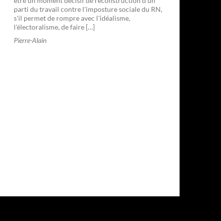
être un moment décisif de reconstruction d'un
parti du travail contre l'imposture sociale du RN,
s'il permet de rompre avec l'idéalisme,
l'électoralisme, de faire […]
Pierre-Alain