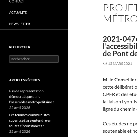
CONTACT
PROJET
ACTUALITÉ
MÉTROP
NEWSLETTER
2021-0476 
l’accessib
RECHERCHER
de Pont de
Rechercher :
15 MARS 2021
M. le Conseille
ARTICLES RÉCENTS
cette délibérati
Pas de représentation
CPER et des étud
démocratique dans
la liaison Lyon-
l’assemblée métropolitaine !
22 avril 2026
ligne du chemin 
Les femmes communistes
savent se faire entendre en
Ces études ne po
toutes circonstances !
soutenable et no
22 avril 2026