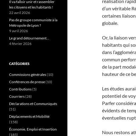
réalisation rapi
Il va falloir unir et rassembler
les citoyens et les habitants !
d’un véritable R
22 avril 2026
certaines liaiso
Pas de groupe communiste à la
globale.
Métropole de Lyon ?
9 avril 2026
Or, la liaison v
Le grand détournement…
4 février 2026
habitants qui so
dans l’aggloméra
commun performa
CATÉGORIES
de la part modale
hauteur de ce be
Commissions générales
(10)
Conférences de presse
(10)
Les études aurai
Contributions
(5)
potentiel de voy
Courriers
(28)
Parfer considéra
Déclarations et Communiqués
(51)
évidents de temp
Déplacements et Mobilité
éventuelles rupt
(158)
Économie, Emploi et Insertion
Nous restons att
(185)