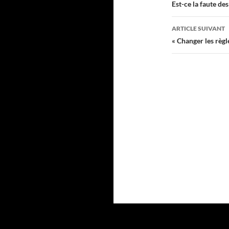
des
Est-ce la faute des
articles
ARTICLE SUIVANT
« Changer les règle