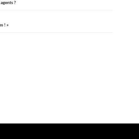
 agents ?
s ! »