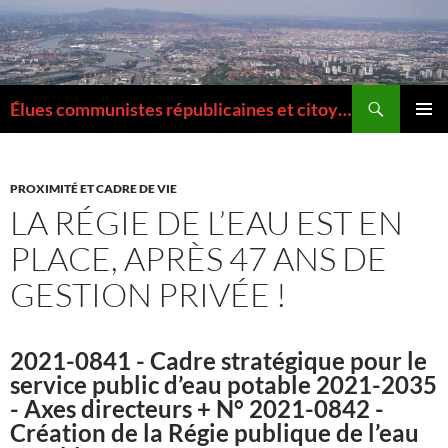
Aller
au
contenu
Recherche
Élues communistes républicaines et citoyennes de la Métropole de Lyon
MENU
PRINCI
PROXIMITÉ ET CADRE DE VIE
LA RÉGIE DE L’EAU EST EN
PLACE, APRÈS 47 ANS DE
GESTION PRIVÉE !
2021-0841 - Cadre stratégique pour le
service public d’eau potable 2021-2035
- Axes directeurs + N° 2021-0842 -
Création de la Régie publique de l’eau