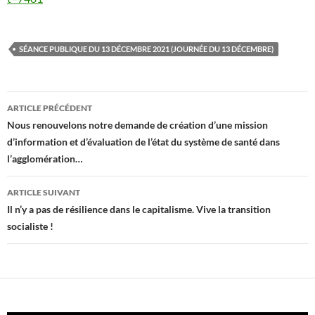
SÉANCE PUBLIQUE DU 13 DÉCEMBRE 2021 (JOURNÉE DU 13 DÉCEMBRE)
Navigation
ARTICLE PRÉCÉDENT
des
Nous renouvelons notre demande de création d’une mission
d’information et d’évaluation de l’état du système de santé dans
articles
l’agglomération…
ARTICLE SUIVANT
Il n’y a pas de résilience dans le capitalisme. Vive la transition
socialiste !