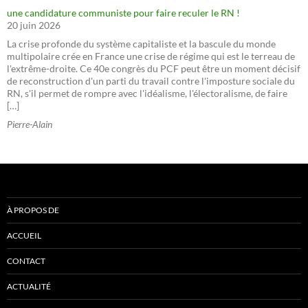
une candidature communiste pour faire reculer le RN !
20 juin 2026
La crise profonde du système capitaliste et la bascule du monde
multipolaire crée en France une crise de régime qui est le terreau de
l'extrême-droite. Ce 40e congrès du PCF peut être un moment décisif
de reconstruction d'un parti du travail contre l'imposture sociale du
RN, s'il permet de rompre avec l'idéalisme, l'électoralisme, de faire
[…]
Pierre-Alain
À PROPOS DE
ACCUEIL
CONTACT
ACTUALITÉ