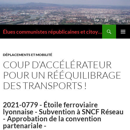
Aller
au
contenu
Recherche
Élues communistes républicaines et citoyennes de la Métropole de Lyon
MENU
PRINCI
DÉPLACEMENTS ET MOBILITÉ
COUP D’ACCÉLÉRATEUR
POUR UN RÉÉQUILIBRAGE
DES TRANSPORTS !
2021-0779 - Étoile ferroviaire
lyonnaise - Subvention à SNCF Réseau
- Approbation de la convention
partenariale -