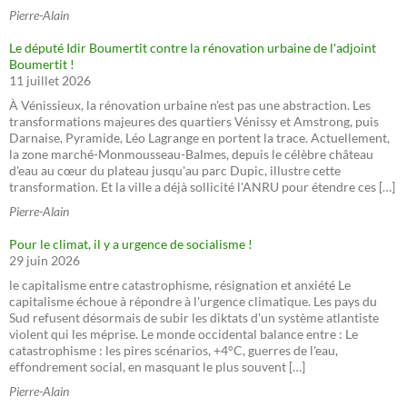
Pierre-Alain
Le député Idir Boumertit contre la rénovation urbaine de l'adjoint
Boumertit !
11 juillet 2026
À Vénissieux, la rénovation urbaine n'est pas une abstraction. Les
transformations majeures des quartiers Vénissy et Amstrong, puis
Darnaise, Pyramide, Léo Lagrange en portent la trace. Actuellement,
la zone marché-Monmousseau-Balmes, depuis le célèbre château
d'eau au cœur du plateau jusqu'au parc Dupic, illustre cette
transformation. Et la ville a déjà sollicité l'ANRU pour étendre ces […]
Pierre-Alain
Pour le climat, il y a urgence de socialisme !
29 juin 2026
le capitalisme entre catastrophisme, résignation et anxiété Le
capitalisme échoue à répondre à l'urgence climatique. Les pays du
Sud refusent désormais de subir les diktats d'un système atlantiste
violent qui les méprise. Le monde occidental balance entre : Le
catastrophisme : les pires scénarios, +4°C, guerres de l'eau,
effondrement social, en masquant le plus souvent […]
Pierre-Alain