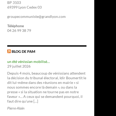
BP 3103
69399 Lyon Cedex 03
groupecommuniste@grandlyon.com
Téléphone
04 26 99 38 79
BLOG DE PAM
un été vénissian mobilisé…
29 juillet 2026
Depuis 4 mois, beaucoup de vénissians attendent
la décision du tribunal électoral, Idir Boumertit le
dit lui-même dans des réunions en mairie « si
nous sommes encore là demain », ou dans la
presse « si la situation ne tourne pas en notre
faveur »… A ceux qui se demandent pourquoi, il
faut dire qu'une […]
Pierre-Alain