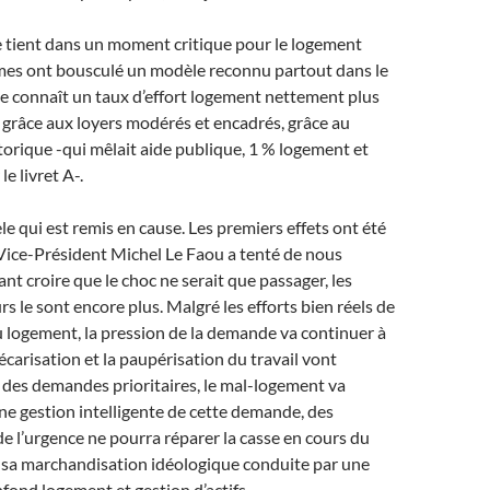
se tient dans un moment critique pour le logement
rmes ont bousculé un modèle reconnu partout dans le
e connaît un taux d’effort logement nettement plus
rs grâce aux loyers modérés et encadrés, grâce au
orique -qui mêlait aide publique, 1 % logement et
e livret A-.
le qui est remis en cause. Les premiers effets ont été
e Vice-Président Michel Le Faou a tenté de nous
ant croire que le choc ne serait que passager, les
s le sont encore plus. Malgré les efforts bien réels de
u logement, la pression de la demande va continuer à
écarisation et la paupérisation du travail vont
t des demandes prioritaires, le mal-logement va
ne gestion intelligente de cette demande, des
de l’urgence ne pourra réparer la casse en cours du
, sa marchandisation idéologique conduite par une
nfond logement et gestion d’actifs.