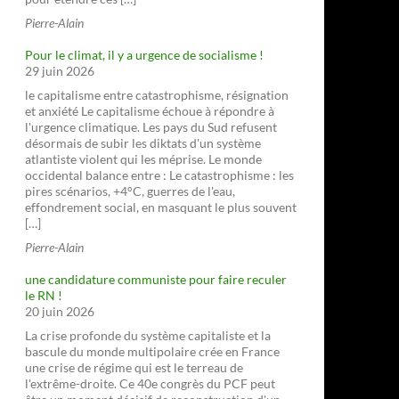
Pierre-Alain
Pour le climat, il y a urgence de socialisme !
29 juin 2026
le capitalisme entre catastrophisme, résignation
et anxiété Le capitalisme échoue à répondre à
l'urgence climatique. Les pays du Sud refusent
désormais de subir les diktats d'un système
atlantiste violent qui les méprise. Le monde
occidental balance entre : Le catastrophisme : les
pires scénarios, +4°C, guerres de l'eau,
effondrement social, en masquant le plus souvent
[…]
Pierre-Alain
une candidature communiste pour faire reculer
le RN !
20 juin 2026
La crise profonde du système capitaliste et la
bascule du monde multipolaire crée en France
une crise de régime qui est le terreau de
l'extrême-droite. Ce 40e congrès du PCF peut