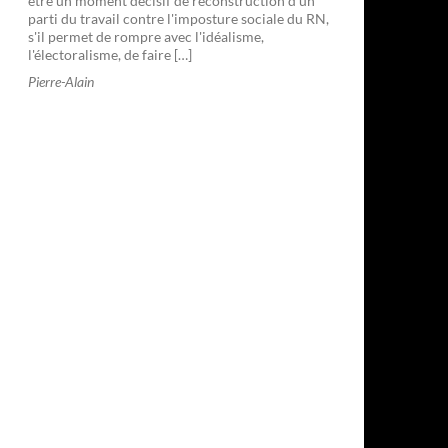
être un moment décisif de reconstruction d'un
parti du travail contre l'imposture sociale du RN,
s'il permet de rompre avec l'idéalisme,
l'électoralisme, de faire […]
Pierre-Alain