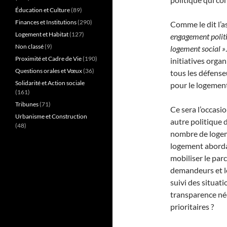
Éducation et Culture
(89)
Finances et Institutions
(290)
Comme le dit l’a
Logement et Habitat
(127)
engagement politi
Non classé
(9)
logement social »
Proximité et Cadre de Vie
(190)
initiatives orga
Questions orales et Vœux
(36)
tous les défense
Solidarité et Action sociale
pour le logement
(161)
Tribunes
(71)
Ce sera l’occasi
Urbanisme et Construction
autre politique 
(48)
nombre de logem
logement aborda
mobiliser le par
demandeurs et l
suivi des situati
transparence néc
prioritaires ?