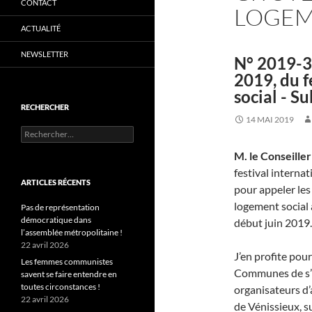
CONTACT
LOGEM
ACTUALITÉ
NEWSLETTER
N° 2019-35
2019, du f
social - S
RECHERCHER
14 MAI 2019
Rechercher :
M. le Conseille
festival interna
ARTICLES RÉCENTS
pour appeler les
logement social 
Pas de représentation
démocratique dans
début juin 2019.
l’assemblée métropolitaine !
22 avril 2026
J’en profite pou
Les femmes communistes
Communes de s’in
savent se faire entendre en
toutes circonstances !
organisateurs d’
22 avril 2026
de Vénissieux, sur