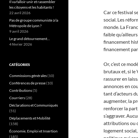
Il va falloir unir et rassembler
les citoyens et les habitants !
Car ce festival 
22 avril 2026
social. Les réfo
Pas de groupe communiste à la
Métropole de Lyon ?
monde. La Franc
9 avril 2026
faible qu’ailleu
Le grand détournement…
financement hist
4 février 2026
financement par l
Or, c’est ce modè
CATÉGORIES
brutaux et, si l
Commissions générales
(10)
rassurer en laiss
Conférences de presse
(10)
annonces en cour
Contributions
(5)
tant d’acteurs d
Courriers
(28)
augmenter, la pr
Déclarations et Communiqués
renforcer la par
(51)
s’aggraver. Aucu
Déplacements et Mobilité
attributions ou 
(158)
logement social
Économie, Emploi et Insertion
(185)
politique qui co