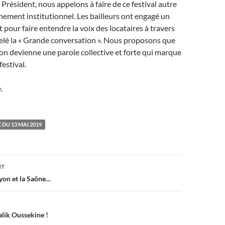
 Président, nous appelons à faire de ce festival autre
ement institutionnel. Les bailleurs ont engagé un
 pour faire entendre la voix des locataires à travers
pelé la « Grande conversation ». Nous proposons que
on devienne une parole collective et forte qui marque
festival.
.
DU 13 MAI 2019
on
NT
yon et la Saône…
lik Oussekine !