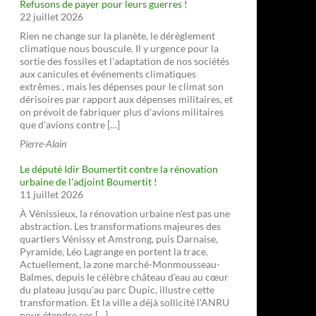
Refusons de payer pour leurs guerres !
22 juillet 2026
Rien ne change sur la planète, le dérèglement
climatique nous bouscule. Il y urgence pour la
sortie des fossiles et l'adaptation de nos sociétés
aux canicules et événements climatiques
extrêmes , mais les dépenses pour le climat son
dérisoires par rapport aux dépenses militaires, et
on prévoit de fabriquer plus d'avions militaires
que d'avions contre […]
Pierre-Alain
Le député Idir Boumertit contre la rénovation
urbaine de l'adjoint Boumertit !
11 juillet 2026
À Vénissieux, la rénovation urbaine n'est pas une
abstraction. Les transformations majeures des
quartiers Vénissy et Amstrong, puis Darnaise,
Pyramide, Léo Lagrange en portent la trace.
Actuellement, la zone marché-Monmousseau-
Balmes, depuis le célèbre château d'eau au cœur
du plateau jusqu'au parc Dupic, illustre cette
transformation. Et la ville a déjà sollicité l'ANRU
pour étendre ces […]