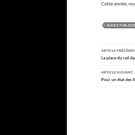
Cette année, nou
SÉANCE PUBLIQUE 
Navigati
ARTICLE PRÉCÉDE
des
La place du rail d
articles
ARTICLE SUIVANT
Pour un état des l