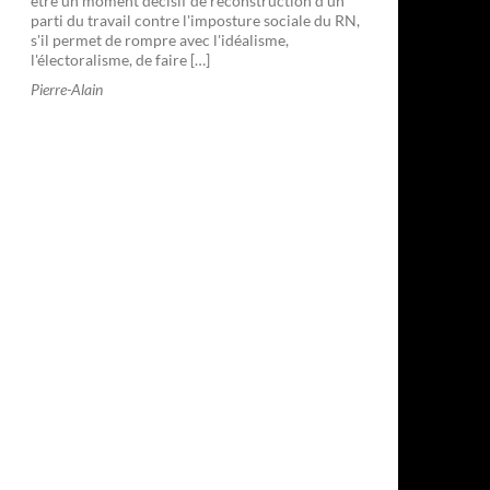
être un moment décisif de reconstruction d'un
parti du travail contre l'imposture sociale du RN,
s'il permet de rompre avec l'idéalisme,
l'électoralisme, de faire […]
Pierre-Alain