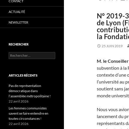
CONTACT
ACTUALITÉ
N° 2019-3
de Lyon (
NEWSLETTER
contributi
la Fondati
RECHERCHER
25 JUIN 2019
Rechercher :
M. le Conseille
subvention à la 
contexte d’une o
ARTICLES RÉCENTS
l’université au 
Pas de représentation
soutient sans ja
démocratique dans
monde universit
l’assemblée métropolitaine !
22 avril 2026
Les femmes communistes
Nous vous avions
savent se faire entendre en
lancement du pr
toutes circonstances !
représentants da
22 avril 2026