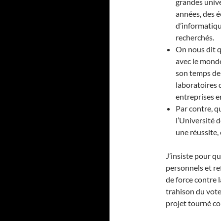
grandes unive
années, des é
d’informatiqu
recherchés.
On nous dit q
avec le mond
son temps de 
laboratoires 
entreprises 
Par contre, qu
l’Université d
une réussite, 
J’insiste pour q
personnels et re
de force contre 
trahison du vote
projet tourné co