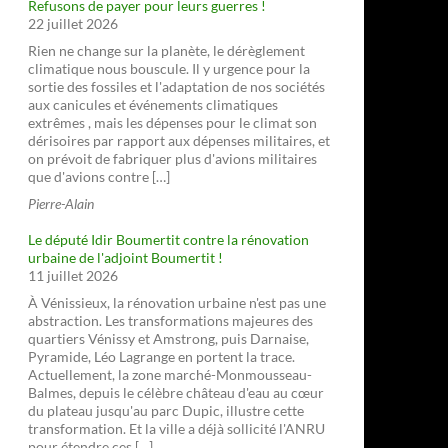
Refusons de payer pour leurs guerres !
22 juillet 2026
Rien ne change sur la planète, le dérèglement
climatique nous bouscule. Il y urgence pour la
sortie des fossiles et l'adaptation de nos sociétés
aux canicules et événements climatiques
extrêmes , mais les dépenses pour le climat son
dérisoires par rapport aux dépenses militaires, et
on prévoit de fabriquer plus d'avions militaires
que d'avions contre […]
Pierre-Alain
Le député Idir Boumertit contre la rénovation
urbaine de l'adjoint Boumertit !
11 juillet 2026
À Vénissieux, la rénovation urbaine n'est pas une
abstraction. Les transformations majeures des
quartiers Vénissy et Amstrong, puis Darnaise,
Pyramide, Léo Lagrange en portent la trace.
Actuellement, la zone marché-Monmousseau-
Balmes, depuis le célèbre château d'eau au cœur
du plateau jusqu'au parc Dupic, illustre cette
transformation. Et la ville a déjà sollicité l'ANRU
pour étendre ces […]