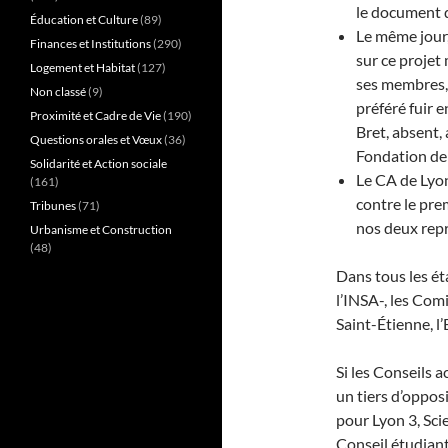
le document d
Éducation et Culture
(89)
Le même jour, 
Finances et Institutions
(290)
sur ce projet
Logement et Habitat
(127)
ses membres, 
Non classé
(9)
préféré fuir 
Proximité et Cadre de Vie
(190)
Bret, absent,
Questions orales et Vœux
(36)
Fondation de 
Solidarité et Action sociale
Le CA de Lyon 
(161)
contre le pre
Tribunes
(71)
nos deux rep
Urbanisme et Construction
(48)
Dans tous les ét
l’INSA-, les Com
Saint-Étienne, l’
Si les Conseils 
un tiers d’opposi
pour Lyon 3, Sci
Conseil étudiant