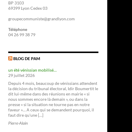
BP 3103
69399 Lyon Cedex 03
groupecommuniste@grandlyon.com
Téléphone
04 26 99 38 79
BLOG DE PAM
un été vénissian mobilisé…
29 juillet 2026
Depuis 4 mois, beaucoup de vénissians attendent
la décision du tribunal électoral, Idir Boumertit le
dit lui-même dans des réunions en mairie « si
nous sommes encore là demain », ou dans la
presse « si la situation ne tourne pas en notre
faveur »… A ceux qui se demandent pourquoi, il
faut dire qu'une […]
Pierre-Alain