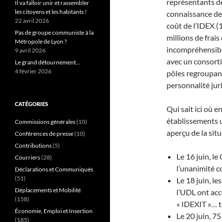
représentants d
Il va falloir unir et rassembler
les citoyens et les habitants !
connaissance des
22 avril 2026
coût de l’IDEX 
Pas de groupe communiste à la
millions de frai
Métropole de Lyon ?
incompréhensib
9 avril 2026
avec un consorti
Le grand détournement…
4 février 2026
pôles regroupan
personnalité jur
CATÉGORIES
Qui sait ici où e
établissements 
Commissions générales
(10)
aperçu de la sit
Conférences de presse
(10)
Contributions
(5)
Le 16 juin, le
Courriers
(28)
l’unanimité co
Déclarations et Communiqués
(51)
Le 18 juin, l
Déplacements et Mobilité
l’UDL ont acc
(158)
« IDEXIT »… 
Économie, Emploi et Insertion
Le 20 juin, 7
(185)