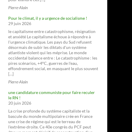
Pierre-Alain
Pour le climat, il y a urgence de socialisme !
29 juin 2026
le capitalisme entre catastrophisme, résignation
et anxiété Le capitalisme échoue à répondre à
l'urgence climatique. Les pays du Sud refusent
désormais de subir les diktats d'un système
atlantiste violent qui les méprise. Le monde
occidental balance entre : Le catastrophisme : les
pires scénarios, +4°C, guerres de l'eau,
effondrement social, en masquant le plus souvent
[…]
Pierre-Alain
une candidature communiste pour faire reculer
le RN !
20 juin 2026
La crise profonde du système capitaliste et la
bascule du monde multipolaire crée en France
une crise de régime qui est le terreau de
l'extrême-droite. Ce 40e congrès du PCF peut