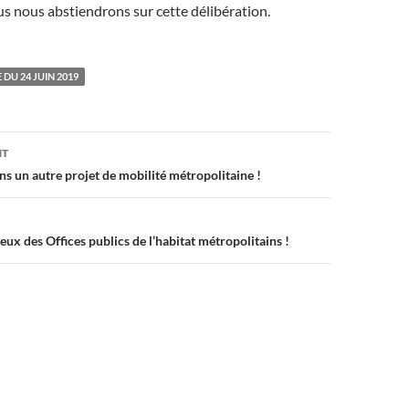
s nous abstiendrons sur cette délibération.
DU 24 JUIN 2019
on
NT
ans un autre projet de mobilité métropolitaine !
ieux des Offices publics de l’habitat métropolitains !