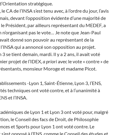
’Orientation stratégique.
le CA de l’INSA s’est tenu avec, à l’ordre du jour, l’avis
 mais, devant l’opposition évidente d’une majorité de
le Président, par ailleurs représentant du MEDEF, a
en n’organisant pas le vote… Je note que Jean-Paul
 avait donné son pouvoir au représentant de la
l’INSA qui a annoncé son opposition au projet.
3 se tient demain, mardi. Il y a 2 ans, il avait voté
mier projet de l’IDEX,
a priori
avec le vote « contre » de
résentants, monsieur Moroge et madame Picot.
ablissements -Lyon 1, Saint-Étienne, Lyon 3, l’ENS,
ités techniques ont voté contre, et à l’unanimité à
ENS et l’INSA.
académiques de Lyon 1 et Lyon 3 ont voté pour, malgré
tion, le Conseil des facs de Droit, de Philosophie
ences et Sports pour Lyon 1 ont voté contre. Le
 s’est opposé à l’ENS, comme le Conseil des études et