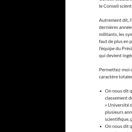
le Conseil scient
Autrement dit, l’
dernières années
militants, les sy
faut de plus en 
l’équipe du Prés
qui devient ingé
Permettez-moi d
caractère totale
On nous dit qu
classement de
« Université 
plusieurs ann
scientifique,
On nous dit q