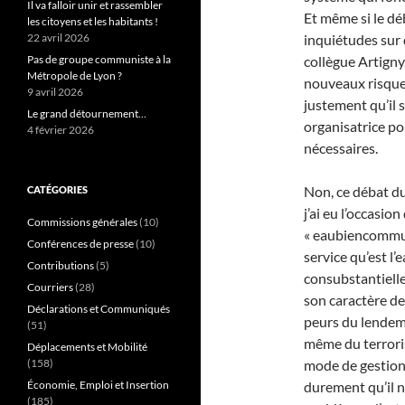
Il va falloir unir et rassembler
Et même si le dé
les citoyens et les habitants !
22 avril 2026
inquiétudes sur 
Pas de groupe communiste à la
collègue Artigny
Métropole de Lyon ?
nouveaux risques
9 avril 2026
justement qu’il 
Le grand détournement…
organisatrice po
4 février 2026
nécessaires.
Non, ce débat du
CATÉGORIES
j’ai eu l’occasio
Commissions générales
(10)
« eaubiencommunl
Conférences de presse
(10)
service qu’est l’
Contributions
(5)
consubstantielle
Courriers
(28)
son caractère de
Déclarations et Communiqués
peurs du lendema
(51)
même du terroris
Déplacements et Mobilité
(158)
mode de gestion
Économie, Emploi et Insertion
durement qu’il n
(185)