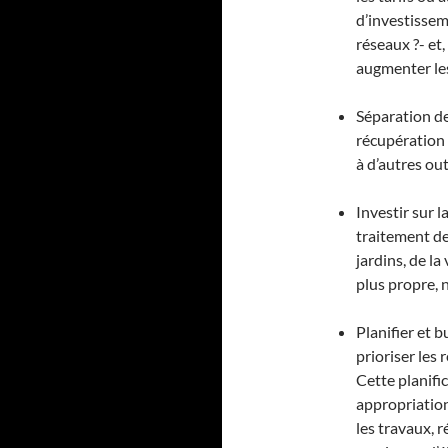
d’investissem
réseaux ?- et,
augmenter les
Séparation de
récupération d
à d’autres ou
Investir sur l
traitement des
jardins, de l
plus propre,
Planifier et 
prioriser les
Cette planifi
appropriation
les travaux, 