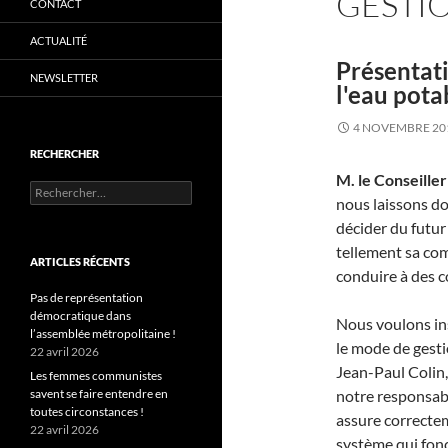
GESTIO
CONTACT
ACTUALITÉ
Présentati
NEWSLETTER
l'eau pota
4 NOVEMBRE 20
RECHERCHER
M. le Conseille
Rechercher :
nous laissons d
décider du futur
tellement sa com
ARTICLES RÉCENTS
conduire à des 
Pas de représentation
démocratique dans
Nous voulons ins
l’assemblée métropolitaine !
le mode de gesti
22 avril 2026
Jean-Paul Colin, 
Les femmes communistes
savent se faire entendre en
notre responsabi
toutes circonstances !
assure correctem
22 avril 2026
système qui fonct