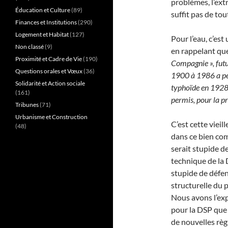
problèmes, l’ext
Éducation et Culture
(89)
suffit pas de tou
Finances et Institutions
(290)
Logement et Habitat
(127)
Pour l’eau, c’est
Non classé
(9)
en rappelant qu
Proximité et Cadre de Vie
(190)
Compagnie », futu
Questions orales et Vœux
(36)
1900 à 1986 a per
Solidarité et Action sociale
typhoïde en 1928 
(161)
permis, pour la p
Tribunes
(71)
Urbanisme et Construction
C’est cette vieil
(48)
dans ce bien co
serait stupide d
technique de la 
stupide de défe
structurelle du 
Nous avons l’exp
pour la DSP que 
de nouvelles règ