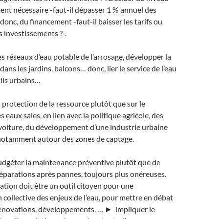
ent nécessaire -faut-il dépasser 1 % annuel des
 donc, du financement -faut-il baisser les tarifs ou
 investissements ?-.
s réseaux d’eau potable de l’arrosage, développer la
ans les jardins, balcons… donc, lier le service de l’eau
tils urbains…
a protection de la ressource plutôt que sur le
 eaux sales, en lien avec la politique agricole, des
a voiture, du développement d’une industrie urbaine
 notamment autour des zones de captage.
budgéter la maintenance préventive plutôt que de
 réparations après pannes, toujours plus onéreuses.
cation doit être un outil citoyen pour une
 collective des enjeux de l’eau, pour mettre en débat
rénovations, développements, … ► impliquer le