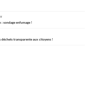
on
NT
 : sondage enfumage !
s déchets transparente aux citoyens !