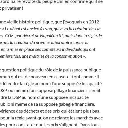
raordinaire révolte du peuple chilien confirme qu’il ne
t privatiser !
 une vieille histoire politique, que j’évoquais en 2012
e
« Le débat est ancien à Lyon, qui a vu la création de « la
re CGE, par décret de Napoléon III, mais dont la régie de
mis la création du premier laboratoire contre la
et la mise en place des compteurs individuels qui ont
remière fois, une maîtrise de la consommation »
.
le question politique du rôle de la puissance publique
mmun qui est de nouveau en cause, et tout comme il
e défendre la régie au nom d’une supposée incapacité
DSP, ou même d’un supposé pillage financier, il serait
ndre la DSP au nom d’une supposée incapacité
public ni même de sa supposée gabegie financière.
érience des déchets et des prix qui étaient plus bas
pour la régie avant qu’on ne relance les marchés avec
les pour constater que les prix s’alignent. Dans tous