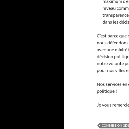
maximum d’élu
niveau commu
transparence d
dans les déci
C’est parce que 
nous défendons 
avec une mixité f
décision politiq
notre volonté po
pour nos villes e
Nos services en 
politique !
Je vous remercie
COMMISSION GÉN