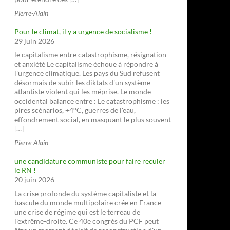
Pierre-Alain
Pour le climat, il y a urgence de socialisme !
29 juin 2026
le capitalisme entre catastrophisme, résignation
et anxiété Le capitalisme échoue à répondre à
l'urgence climatique. Les pays du Sud refusent
désormais de subir les diktats d'un système
atlantiste violent qui les méprise. Le monde
occidental balance entre : Le catastrophisme : les
pires scénarios, +4°C, guerres de l'eau,
effondrement social, en masquant le plus souvent
[…]
Pierre-Alain
une candidature communiste pour faire reculer
le RN !
20 juin 2026
La crise profonde du système capitaliste et la
bascule du monde multipolaire crée en France
une crise de régime qui est le terreau de
l'extrême-droite. Ce 40e congrès du PCF peut