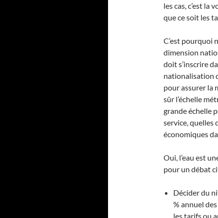
les cas, c’est la
que ce soit les ta
C’est pourquoi n
dimension nation
doit s’inscrire d
nationalisation 
pour assurer la 
sûr l’échelle mé
grande échelle 
service, quelles
économiques dans
Oui, l’eau est u
pour un débat ci
Décider du ni
% annuel des 
les tarifs ou