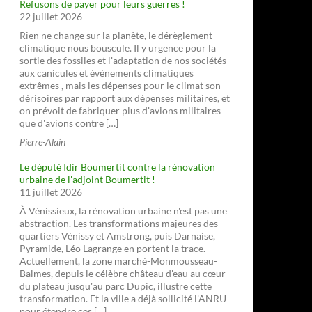
Refusons de payer pour leurs guerres !
22 juillet 2026
Rien ne change sur la planète, le dérèglement
climatique nous bouscule. Il y urgence pour la
sortie des fossiles et l'adaptation de nos sociétés
aux canicules et événements climatiques
extrêmes , mais les dépenses pour le climat son
dérisoires par rapport aux dépenses militaires, et
on prévoit de fabriquer plus d'avions militaires
que d'avions contre […]
Pierre-Alain
Le député Idir Boumertit contre la rénovation
urbaine de l'adjoint Boumertit !
11 juillet 2026
À Vénissieux, la rénovation urbaine n'est pas une
abstraction. Les transformations majeures des
quartiers Vénissy et Amstrong, puis Darnaise,
Pyramide, Léo Lagrange en portent la trace.
Actuellement, la zone marché-Monmousseau-
Balmes, depuis le célèbre château d'eau au cœur
du plateau jusqu'au parc Dupic, illustre cette
transformation. Et la ville a déjà sollicité l'ANRU
pour étendre ces […]