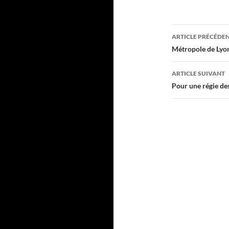
Navigati
ARTICLE PRÉCÉDE
des
Métropole de Lyon
articles
ARTICLE SUIVANT
Pour une régie de