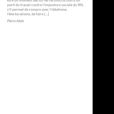
être un moment décisif de reconstruction d'un
parti du travail contre l'imposture sociale du RN,
s'il permet de rompre avec l'idéalisme,
l'électoralisme, de faire […]
Pierre-Alain