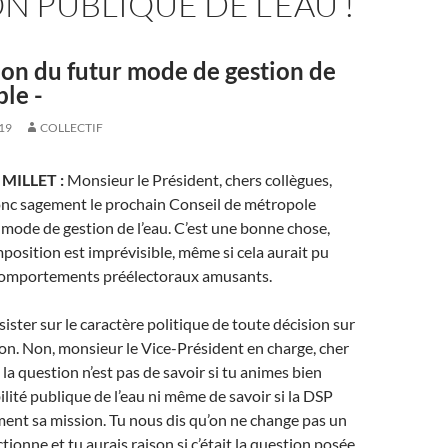
N PUBLIQUE DE L’EAU !
on du futur mode de gestion de
ble -
19
COLLECTIF
r MILLET :
Monsieur le Président, chers collègues,
onc sagement le prochain Conseil de métropole
 mode de gestion de l’eau. C’est une bonne chose,
position est imprévisible, même si cela aurait pu
comportements préélectoraux amusants.
ister sur le caractère politique de toute décision sur
on. Non, monsieur le Vice-Président en charge, cher
la question n’est pas de savoir si tu animes bien
lité publique de l’eau ni même de savoir si la DSP
ent sa mission. Tu nous dis qu’on ne change pas un
ionne et tu aurais raison si c’était la question posée.