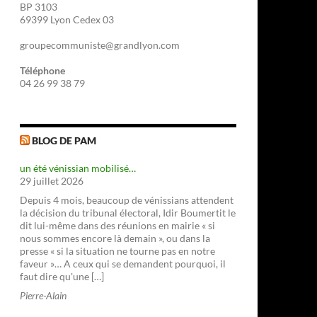
BP 3103
69399 Lyon Cedex 03
groupecommuniste@grandlyon.com
Téléphone
04 26 99 38 79
BLOG DE PAM
un été vénissian mobilisé…
29 juillet 2026
Depuis 4 mois, beaucoup de vénissians attendent
la décision du tribunal électoral, Idir Boumertit le
dit lui-même dans des réunions en mairie « si
nous sommes encore là demain », ou dans la
presse « si la situation ne tourne pas en notre
faveur »… A ceux qui se demandent pourquoi, il
faut dire qu'une […]
Pierre-Alain