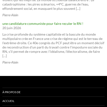
catastrophisme : les pires scénarios, +4°C, guerres de l'eau,
effondrement social, en masquant le plus souvent […]
Pierre-Alain
une candidature communiste pour faire reculer le RN !
20 juin 2026
La crise profonde du système capitaliste et la bascule du monde
multipolaire crée en France une crise de régime qui est le terreau de
l'extrême-droite. Ce 40e congrès du PCF peut être un moment décisif
de reconstruction d'un parti du travail contre l'imposture sociale du
RN, s'il permet de rompre avec l'idéalisme, l'électoralisme, de faire
[…]
Pierre-Alain
À PROPOS DE
ACCUEIL