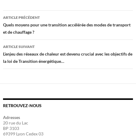
Navigation
ARTICLE PRÉCÉDENT
des
Quels moyens pour une transition accélérée des modes de transport
et de chauffage ?
articles
ARTICLE SUIVANT
L’enjeu des réseaux de chaleur est devenu crucial avec les objectifs de
la loi de Transition énergétique…
RETROUVEZ-NOUS
Adresses
20 rue du Lac
BP 3103
69399 Lyon Cedex 03