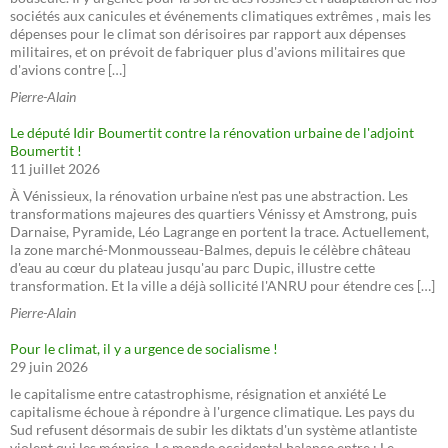
sociétés aux canicules et événements climatiques extrêmes , mais les
dépenses pour le climat son dérisoires par rapport aux dépenses
militaires, et on prévoit de fabriquer plus d'avions militaires que
d'avions contre […]
Pierre-Alain
Le député Idir Boumertit contre la rénovation urbaine de l'adjoint
Boumertit !
11 juillet 2026
À Vénissieux, la rénovation urbaine n'est pas une abstraction. Les
transformations majeures des quartiers Vénissy et Amstrong, puis
Darnaise, Pyramide, Léo Lagrange en portent la trace. Actuellement,
la zone marché-Monmousseau-Balmes, depuis le célèbre château
d'eau au cœur du plateau jusqu'au parc Dupic, illustre cette
transformation. Et la ville a déjà sollicité l'ANRU pour étendre ces […]
Pierre-Alain
Pour le climat, il y a urgence de socialisme !
29 juin 2026
le capitalisme entre catastrophisme, résignation et anxiété Le
capitalisme échoue à répondre à l'urgence climatique. Les pays du
Sud refusent désormais de subir les diktats d'un système atlantiste
violent qui les méprise. Le monde occidental balance entre : Le