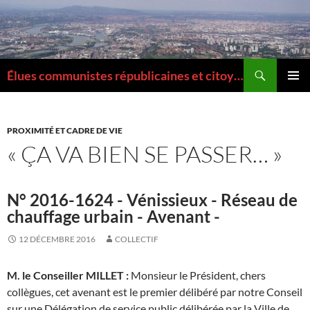
Aller
au
contenu
Recherche
Élues communistes républicaines et citoyennes de la Métropole de Lyon
MENU
PRINCI
PROXIMITÉ ET CADRE DE VIE
« ÇA VA BIEN SE PASSER… »
N° 2016-1624 - Vénissieux - Réseau de
chauffage urbain - Avenant -
12 DÉCEMBRE 2016
COLLECTIF
M. le Conseiller MILLET :
Monsieur le Président, chers
collègues, cet avenant est le premier délibéré par notre Conseil
sur une Délégation de service public délibérée par la Ville de