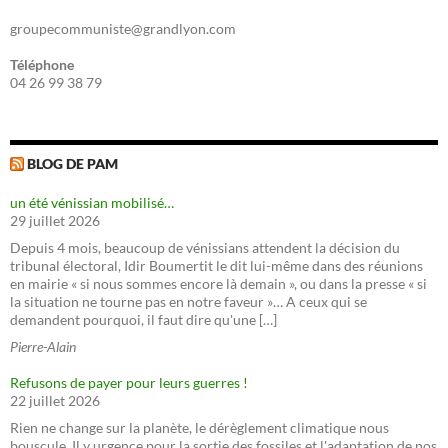
groupecommuniste@grandlyon.com
Téléphone
04 26 99 38 79
BLOG DE PAM
un été vénissian mobilisé…
29 juillet 2026
Depuis 4 mois, beaucoup de vénissians attendent la décision du
tribunal électoral, Idir Boumertit le dit lui-même dans des réunions
en mairie « si nous sommes encore là demain », ou dans la presse « si
la situation ne tourne pas en notre faveur »… A ceux qui se
demandent pourquoi, il faut dire qu'une […]
Pierre-Alain
Refusons de payer pour leurs guerres !
22 juillet 2026
Rien ne change sur la planète, le dérèglement climatique nous
bouscule. Il y urgence pour la sortie des fossiles et l'adaptation de nos