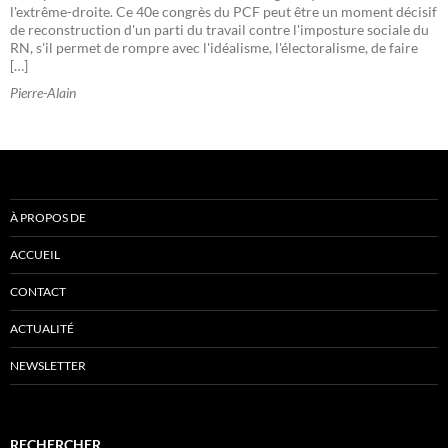
l'extrême-droite. Ce 40e congrès du PCF peut être un moment décisif
de reconstruction d'un parti du travail contre l'imposture sociale du
RN, s'il permet de rompre avec l'idéalisme, l'électoralisme, de faire
[…]
Pierre-Alain
À PROPOS DE
ACCUEIL
CONTACT
ACTUALITÉ
NEWSLETTER
RECHERCHER