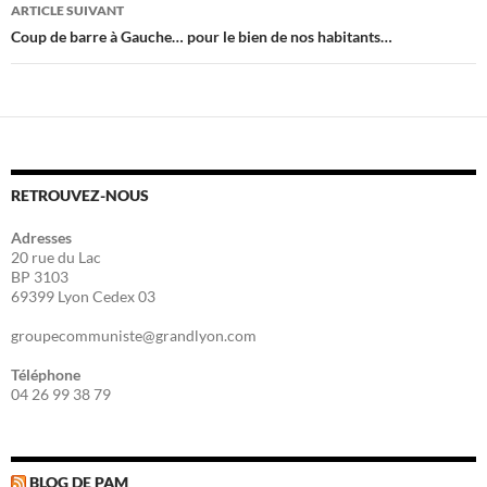
articles
ARTICLE SUIVANT
Coup de barre à Gauche… pour le bien de nos habitants…
RETROUVEZ-NOUS
Adresses
20 rue du Lac
BP 3103
69399 Lyon Cedex 03
groupecommuniste@grandlyon.com
Téléphone
04 26 99 38 79
BLOG DE PAM