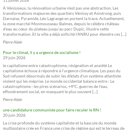
11 juillet 2026
À Vénissieux, la rénovation urbaine n'est pas une abstraction. Les
transformations majeures des quartiers Vénissy et Amstrong, puis
Darnaise, Pyramide, Léo Lagrange en portent la trace. Actuellement,
la zone marché-Monmousseau-Balmes, depuis le célèbre château
d'eau au cœur du plateau jusqu'au parc Dupic, illustre cette
transformation. Et la ville a déjà sollicité l'ANRU pour étendre ces […]
Pierre-Alain
Pour le climat, il y a urgence de socialisme !
29 juin 2026
le capitalisme entre catastrophisme, résignation et anxiété Le
capitalisme échoue à répondre à l'urgence climatique. Les pays du
Sud refusent désormais de subir les diktats d'un système atlantiste
violent qui les méprise. Le monde occidental balance entre : Le
catastrophisme : les pires scénarios, +4°C, guerres de l'eau,
effondrement social, en masquant le plus souvent […]
Pierre-Alain
une candidature communiste pour faire reculer le RN !
20 juin 2026
La crise profonde du système capitaliste et la bascule du monde
multipolaire crée en France une crise de régime qui est le terreau de