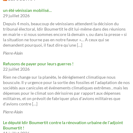
un été vénissian mobilisé…
29 juillet 2026
Depuis 4 mois, beaucoup de vénissians attendent la décision du
tribunal électoral, Idir Boumertit le dit lui-même dans des réunions
en mairie « si nous sommes encore là demain », ou dans la presse « si
la situation ne tourne pas en notre faveur »… A ceux qui se
demandent pourquoi, il faut dire qu'une […]
Pierre-Alain
Refusons de payer pour leurs guerres !
22 juillet 2026
Rien ne change sur la planète, le dérèglement climatique nous
bouscule. Il y urgence pour la sortie des fossiles et l'adaptation de nos
sociétés aux canicules et événements climatiques extrêmes , mais les
dépenses pour le climat son dérisoires par rapport aux dépenses
militaires, et on prévoit de fabriquer plus d'avions militaires que
d'avions contre […]
Pierre-Alain
Le député Idir Boumertit contre la rénovation urbaine de l'adjoint
Boumertit !