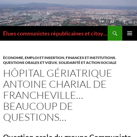
Aller
au
contenu
Recherche
Élues communistes républicaines et citoyennes de la Métropole de Lyon
MENU
PRINCI
ÉCONOMIE, EMPLOI ET INSERTION
,
FINANCES ET INSTITUTIONS
,
QUESTIONS ORALES ET VŒUX
,
SOLIDARITÉ ET ACTION SOCIALE
HÔPITAL GÉRIATRIQUE
ANTOINE CHARIAL DE
FRANCHEVILLE…
BEAUCOUP DE
QUESTIONS…