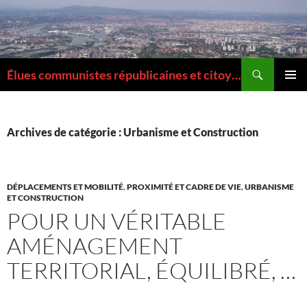
Aller
au
contenu
Recherche
Élues communistes républicaines et citoyennes de la Métropole de Lyon
MENU
PRINCI
Archives de catégorie : Urbanisme et Construction
DÉPLACEMENTS ET MOBILITÉ
,
PROXIMITÉ ET CADRE DE VIE
,
URBANISME
ET CONSTRUCTION
POUR UN VÉRITABLE
AMÉNAGEMENT
TERRITORIAL, ÉQUILIBRÉ, …