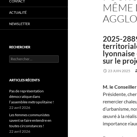
CONTACT
MÊME 
ACTUALITÉ
AGGLO
NEWSLETTER
2025-2889
territoria
RECHERCHER
lyonnaise 
Rechercher :
sur le proj
23 JUIN 2025
ARTICLES RÉCENTS
M. le Conseiller
Pas de représentation
Présidente, che
démocratique dans
remercier chale
l’assemblée métropolitaine !
22 avril 2026
d’urbanisme, nos
Les femmes communistes
œuvré à la réali
savent se faire entendre en
importance n’aura
toutes circonstances !
22 avril 2026