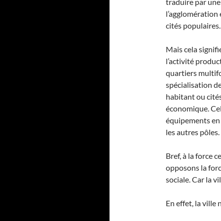
traduire par une
l’agglomération
cités populaires.
Mais cela signif
l’activité produ
quartiers multif
spécialisation de
habitant ou cité
économique. Cel
équipements en d
les autres pôles.
Bref, à la force 
opposons la force
sociale. Car la vi
En effet, la vill