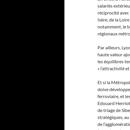
salariés extérie
réciprocité avec 
Isère, de la Loir
notamment, le b
régionaux métro
Par ailleurs, Lyo
haute valeur ajout
les équilibres te
« l’attractivité e
Et si la Métropol
doive développer
ferroviaire, et l
Edouard Herriot,
de triage de Sib
stratégiques, a
de l’agglomérati