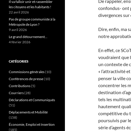
De rappeler, ens
Il va falloir unir et rassembler
les citoyens et les habitants !
confondus- ont p
22 avril 2026
divergences sur c
Pas de groupe communiste à la
Métropole de Lyon ?
Dire, enfin, ma 
9 avril 2026
notre approbati
Le grand détournement…
4 février 2026
En effet, ce SCoT
voudraient que l
CATÉGORIES
un contexte de 
« l’attractivité e
Commissions générales
(10)
penser la ville 
Conférences de presse
(10)
concentrer les m
Contributions
(5)
destination d’ag
Courriers
(28)
tels les multinat
Déclarations et Communiqués
(51)
hautement qualif
Déplacements et Mobilité
compétitive du te
(158)
poursuivis par le
Économie, Emploi et Insertion
série d’agents 
(185)