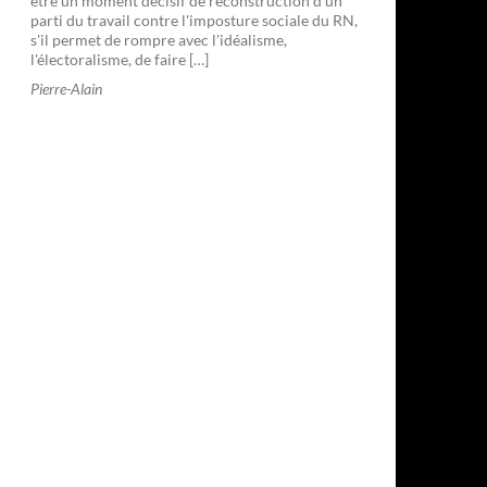
être un moment décisif de reconstruction d'un
parti du travail contre l'imposture sociale du RN,
s'il permet de rompre avec l'idéalisme,
l'électoralisme, de faire […]
Pierre-Alain