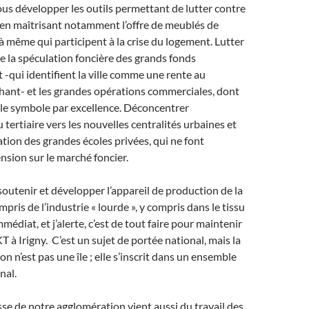
us développer les outils permettant de lutter contre
 en maîtrisant notamment l’offre de meublés de
à même qui participent à la crise du logement. Lutter
 la spéculation foncière des grands fonds
 -qui identifient la ville comme une rente au
hant- et les grandes opérations commerciales, dont
 le symbole par excellence. Déconcentrer
 tertiaire vers les nouvelles centralités urbaines et
ation des grandes écoles privées, qui ne font
ension sur le marché foncier.
 soutenir et développer l’appareil de production de la
ris de l’industrie « lourde », y compris dans le tissu
médiat, et j’alerte, c’est de tout faire pour maintenir
KT à Irigny. C’est un sujet de portée national, mais la
n n’est pas une île ; elle s’inscrit dans un ensemble
nal.
esse de notre agglomération vient aussi du travail des