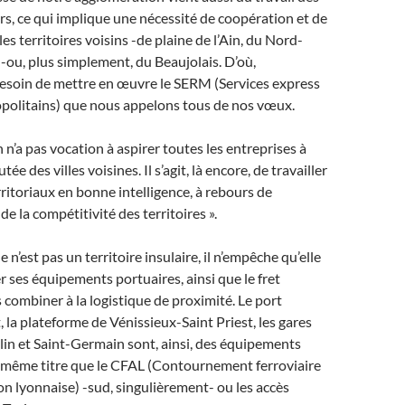
urs, ce qui implique une nécessité de coopération et de
les territoires voisins -de plaine de l’Ain, du Nord-
e -ou, plus simplement, du Beaujolais. D’où,
esoin de mettre en œuvre le SERM (Services express
politains) que nous appelons tous de nos vœux.
n n’a pas vocation à aspirer toutes les entreprises à
ée des villes voisines. Il s’agit, là encore, de travailler
rritoriaux en bonne intelligence, à rebours de
t de la compétitivité des territoires ».
e n’est pas un territoire insulaire, il n’empêche qu’elle
 ses équipements portuaires, ainsi que le fret
es combiner à la logistique de proximité. Le port
 la plateforme de Vénissieux-Saint Priest, les gares
elin et Saint-Germain sont, ainsi, des équipements
u même titre que le CFAL (Contournement ferroviaire
on lyonnaise) -sud, singulièrement- ou les accès