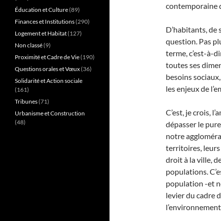
contemporaine de
Éducation et Culture
(89)
Finances et Institutions
(290)
D’habitants, de s
Logement et Habitat
(127)
question. Pas pl
Non classé
(9)
terme, c’est-à-di
Proximité et Cadre de Vie
(190)
toutes ses dimen
Questions orales et Vœux
(36)
besoins sociaux, 
Solidarité et Action sociale
les enjeux de l
(161)
Tribunes
(71)
C’est, je crois, 
Urbanisme et Construction
(48)
dépasser le pure
notre agglomérat
territoires, leur
droit à la ville,
populations. C’e
population -et n
levier du cadre 
l’environnement-,