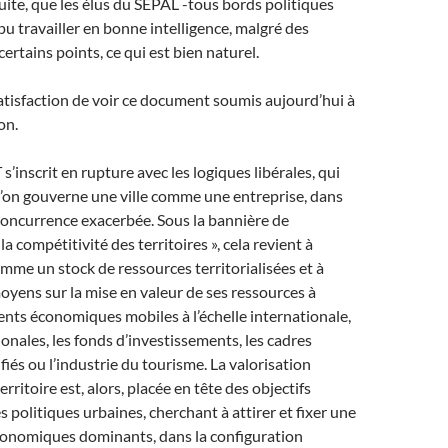
uite, que les élus du SEPAL -tous bords politiques
u travailler en bonne intelligence, malgré des
ertains points, ce qui est bien naturel.
satisfaction de voir ce document soumis aujourd’hui à
on.
 s’inscrit en rupture avec les logiques libérales, qui
’on gouverne une ville comme une entreprise, dans
concurrence exacerbée. Sous la bannière de
t la compétitivité des territoires », cela revient à
comme un stock de ressources territorialisées et à
oyens sur la mise en valeur de ses ressources à
ents économiques mobiles à l’échelle internationale,
ionales, les fonds d’investissements, les cadres
iés ou l’industrie du tourisme. La valorisation
rritoire est, alors, placée en tête des objectifs
s politiques urbaines, cherchant à attirer et fixer une
économiques dominants, dans la configuration