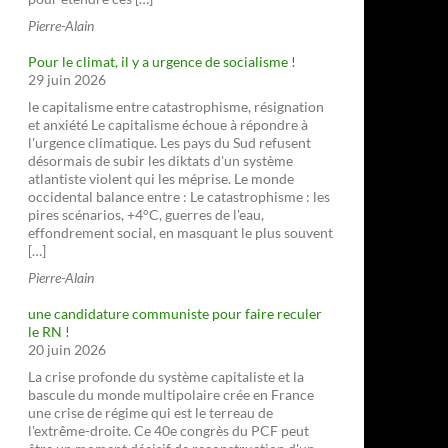
Pierre-Alain
Pour le climat, il y a urgence de socialisme !
29 juin 2026
le capitalisme entre catastrophisme, résignation
et anxiété Le capitalisme échoue à répondre à
l'urgence climatique. Les pays du Sud refusent
désormais de subir les diktats d'un système
atlantiste violent qui les méprise. Le monde
occidental balance entre : Le catastrophisme : les
pires scénarios, +4°C, guerres de l'eau,
effondrement social, en masquant le plus souvent
[…]
Pierre-Alain
une candidature communiste pour faire reculer
le RN !
20 juin 2026
La crise profonde du système capitaliste et la
bascule du monde multipolaire crée en France
une crise de régime qui est le terreau de
l'extrême-droite. Ce 40e congrès du PCF peut