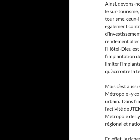
Ainsi, devons-no
le sur-tourisme,
tourisme, ceux-l
également contre
d’investissement
rendement alléc
l’Hôtel-Dieu est
l’implantation du
limiter l’implant
qu’accroître la t
Mais c’est aussi
Métropole -y comp
urbain. Dans l’im
l’activité de JTE
Métropole de Lyo
régional et natio
En effet, la rich