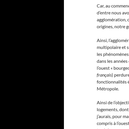
Car, au commence
d’entre nous avo
agglomération, q
origines, notre 
Ainsi, l’agglomé
multipolaire et s
les phénomènes d
dans les années 6
l’ouest « bourgeo
français
) perdure
fonctionnalités 
Métropole.
Ainsi de l’object
logements, dont 
j’aurais, pour ma
compris à l’ouest