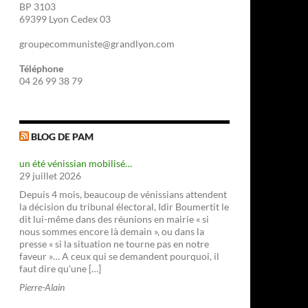
BP 3103
69399 Lyon Cedex 03
groupecommuniste@grandlyon.com
Téléphone
04 26 99 38 79
BLOG DE PAM
un été vénissian mobilisé…
29 juillet 2026
Depuis 4 mois, beaucoup de vénissians attendent
la décision du tribunal électoral, Idir Boumertit le
dit lui-même dans des réunions en mairie « si
nous sommes encore là demain », ou dans la
presse « si la situation ne tourne pas en notre
faveur »… A ceux qui se demandent pourquoi, il
faut dire qu'une […]
Pierre-Alain