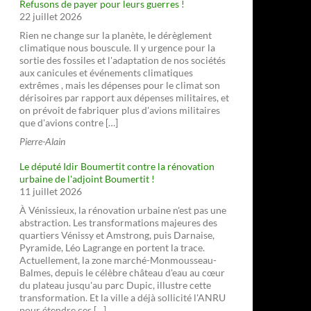
Refusons de payer pour leurs guerres !
22 juillet 2026
Rien ne change sur la planète, le dérèglement
climatique nous bouscule. Il y urgence pour la
sortie des fossiles et l'adaptation de nos sociétés
aux canicules et événements climatiques
extrêmes , mais les dépenses pour le climat son
dérisoires par rapport aux dépenses militaires, et
on prévoit de fabriquer plus d'avions militaires
que d'avions contre […]
Pierre-Alain
Le député Idir Boumertit contre la rénovation
urbaine de l'adjoint Boumertit !
11 juillet 2026
À Vénissieux, la rénovation urbaine n'est pas une
abstraction. Les transformations majeures des
quartiers Vénissy et Amstrong, puis Darnaise,
Pyramide, Léo Lagrange en portent la trace.
Actuellement, la zone marché-Monmousseau-
Balmes, depuis le célèbre château d'eau au cœur
du plateau jusqu'au parc Dupic, illustre cette
transformation. Et la ville a déjà sollicité l'ANRU
pour étendre ces […]