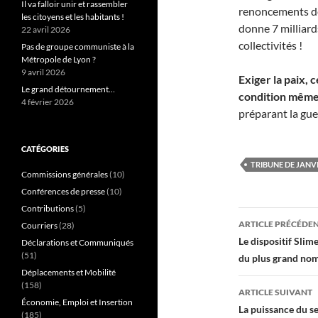
Il va falloir unir et rassembler
renoncements de
les citoyens et les habitants !
donne 7 milliard
22 avril 2026
collectivités !
Pas de groupe communiste à la
Métropole de Lyon ?
9 avril 2026
Exiger la paix, c
Le grand détournement…
condition même 
4 février 2026
préparant la guer
CATÉGORIES
TRIBUNE DE JANVI
Commissions générales
(10)
Conférences de presse
(10)
Contributions
(5)
Navigati
ARTICLE PRÉCÉDE
Courriers
(28)
des
Le dispositif Slim
Déclarations et Communiqués
(51)
du plus grand no
articles
Déplacements et Mobilité
(158)
ARTICLE SUIVANT
Économie, Emploi et Insertion
La puissance du se
(185)