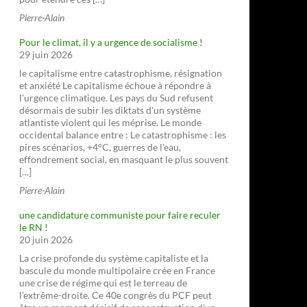
Pierre-Alain
Pour le climat, il y a urgence de socialisme !
29 juin 2026
le capitalisme entre catastrophisme, résignation
et anxiété Le capitalisme échoue à répondre à
l'urgence climatique. Les pays du Sud refusent
désormais de subir les diktats d'un système
atlantiste violent qui les méprise. Le monde
occidental balance entre : Le catastrophisme : les
pires scénarios, +4°C, guerres de l'eau,
effondrement social, en masquant le plus souvent
[…]
Pierre-Alain
une candidature communiste pour faire reculer
le RN !
20 juin 2026
La crise profonde du système capitaliste et la
bascule du monde multipolaire crée en France
une crise de régime qui est le terreau de
l'extrême-droite. Ce 40e congrès du PCF peut