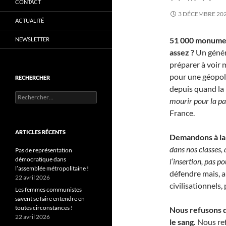
CONTACT
3 DÉCEMBRE 20
ACTUALITÉ
51 000 monumen
NEWSLETTER
assez ?
Un généra
préparer à voir 
pour une géopoli
RECHERCHER
depuis quand la 
Rechercher :
mourir pour la pat
France.
ARTICLES RÉCENTS
Demandons à la 
dans nos classes,
Pas de représentation
démocratique dans
l’insertion, pas po
l’assemblée métropolitaine !
défendre mais, au
22 avril 2026
civilisationnels,
Les femmes communistes
savent se faire entendre en
toutes circonstances !
Nous refusons qu
22 avril 2026
le sang.
Nous refu