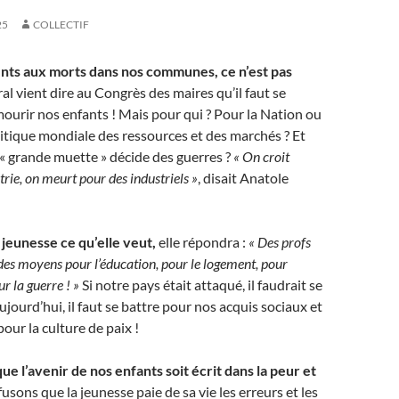
25
COLLECTIF
ts aux morts dans nos communes, ce n’est pas
l vient dire au Congrès des maires qu’il faut se
mourir nos enfants ! Mais pour qui ? Pour la Nation ou
tique mondiale des ressources et des marchés ? Et
« grande muette » décide des guerres ?
« On croit
rie, on meurt pour des industriels »
, disait Anatole
jeunesse ce qu’elle veut,
elle répondra :
« Des profs
 des moyens pour l’éducation, pour le logement, pour
ur la guerre ! »
Si notre pays était attaqué, il faudrait se
jourd’hui, il faut se battre pour nos acquis sociaux et
 pour la culture de paix !
e l’avenir de nos enfants soit écrit dans la peur et
sons que la jeunesse paie de sa vie les erreurs et les