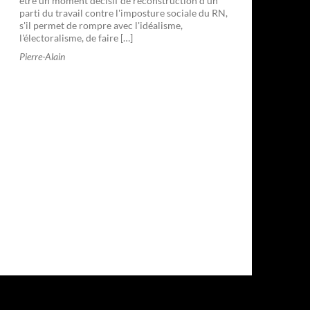
être un moment décisif de reconstruction d'un
parti du travail contre l'imposture sociale du RN,
s'il permet de rompre avec l'idéalisme,
l'électoralisme, de faire […]
Pierre-Alain