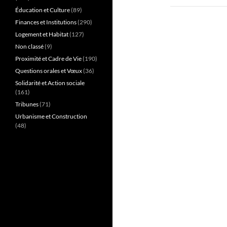
Éducation et Culture
(89)
Finances et Institutions
(290)
Logement et Habitat
(127)
Non classé
(9)
Proximité et Cadre de Vie
(190)
Questions orales et Vœux
(36)
Solidarité et Action sociale
(161)
Tribunes
(71)
Urbanisme et Construction
(48)