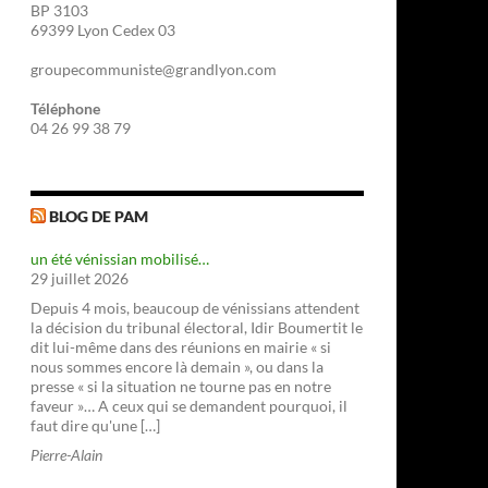
BP 3103
69399 Lyon Cedex 03
groupecommuniste@grandlyon.com
Téléphone
04 26 99 38 79
BLOG DE PAM
un été vénissian mobilisé…
29 juillet 2026
Depuis 4 mois, beaucoup de vénissians attendent
la décision du tribunal électoral, Idir Boumertit le
dit lui-même dans des réunions en mairie « si
nous sommes encore là demain », ou dans la
presse « si la situation ne tourne pas en notre
faveur »… A ceux qui se demandent pourquoi, il
faut dire qu'une […]
Pierre-Alain