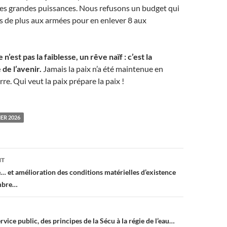
s grandes puissances. Nous refusons un budget qui
s de plus aux armées pour en enlever 8 aux
e n’est pas la faiblesse, un rêve naïf : c’est la
de l’avenir.
Jamais la paix n’a été maintenue en
re. Qui veut la paix prépare la paix !
ER 2026
on
NT
e… et amélioration des conditions matérielles d’existence
mbre…
rvice public, des principes de la Sécu à la régie de l’eau…