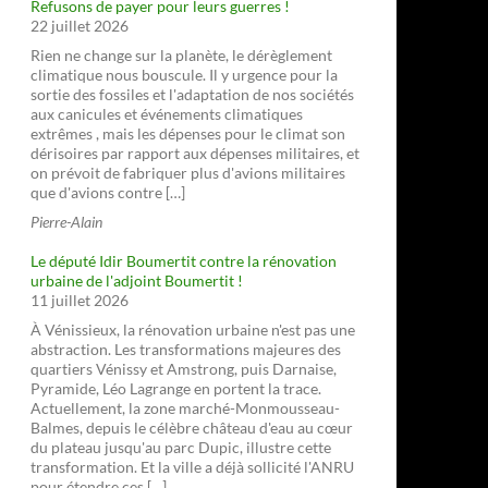
Refusons de payer pour leurs guerres !
22 juillet 2026
Rien ne change sur la planète, le dérèglement
climatique nous bouscule. Il y urgence pour la
sortie des fossiles et l'adaptation de nos sociétés
aux canicules et événements climatiques
extrêmes , mais les dépenses pour le climat son
dérisoires par rapport aux dépenses militaires, et
on prévoit de fabriquer plus d'avions militaires
que d'avions contre […]
Pierre-Alain
Le député Idir Boumertit contre la rénovation
urbaine de l'adjoint Boumertit !
11 juillet 2026
À Vénissieux, la rénovation urbaine n'est pas une
abstraction. Les transformations majeures des
quartiers Vénissy et Amstrong, puis Darnaise,
Pyramide, Léo Lagrange en portent la trace.
Actuellement, la zone marché-Monmousseau-
Balmes, depuis le célèbre château d'eau au cœur
du plateau jusqu'au parc Dupic, illustre cette
transformation. Et la ville a déjà sollicité l'ANRU
pour étendre ces […]