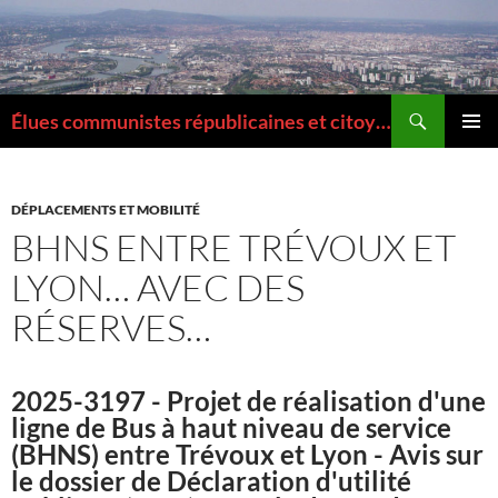
Aller
au
contenu
Recherche
Élues communistes républicaines et citoyennes de la Métropole de Lyon
MENU
PRINCI
DÉPLACEMENTS ET MOBILITÉ
BHNS ENTRE TRÉVOUX ET
LYON… AVEC DES
RÉSERVES…
2025-3197 - Projet de réalisation d'une
ligne de Bus à haut niveau de service
(BHNS) entre Trévoux et Lyon - Avis sur
le dossier de Déclaration d'utilité