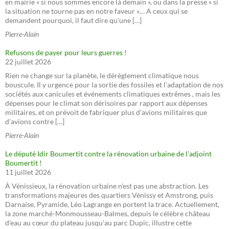
en mairie « si nous sommes encore là demain », ou dans la presse « si
la situation ne tourne pas en notre faveur »… A ceux qui se
demandent pourquoi, il faut dire qu'une […]
Pierre-Alain
Refusons de payer pour leurs guerres !
22 juillet 2026
Rien ne change sur la planète, le dérèglement climatique nous
bouscule. Il y urgence pour la sortie des fossiles et l'adaptation de nos
sociétés aux canicules et événements climatiques extrêmes , mais les
dépenses pour le climat son dérisoires par rapport aux dépenses
militaires, et on prévoit de fabriquer plus d'avions militaires que
d'avions contre […]
Pierre-Alain
Le député Idir Boumertit contre la rénovation urbaine de l'adjoint
Boumertit !
11 juillet 2026
À Vénissieux, la rénovation urbaine n'est pas une abstraction. Les
transformations majeures des quartiers Vénissy et Amstrong, puis
Darnaise, Pyramide, Léo Lagrange en portent la trace. Actuellement,
la zone marché-Monmousseau-Balmes, depuis le célèbre château
d'eau au cœur du plateau jusqu'au parc Dupic, illustre cette