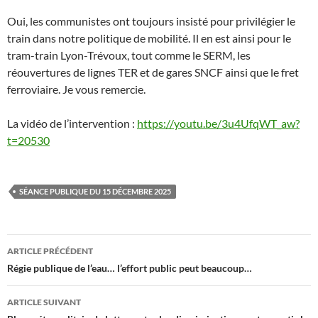
Oui, les communistes ont toujours insisté pour privilégier le
train dans notre politique de mobilité. Il en est ainsi pour le
tram-train Lyon-Trévoux, tout comme le SERM, les
réouvertures de lignes TER et de gares SNCF ainsi que le fret
ferroviaire. Je vous remercie.
La vidéo de l’intervention :
https://youtu.be/3u4UfqWT_aw?
t=20530
SÉANCE PUBLIQUE DU 15 DÉCEMBRE 2025
Navigation
ARTICLE PRÉCÉDENT
des
Régie publique de l’eau… l’effort public peut beaucoup…
articles
ARTICLE SUIVANT