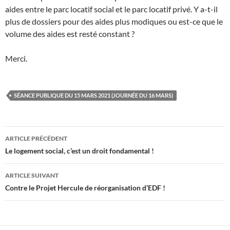
aides entre le parc locatif social et le parc locatif privé. Y a-t-il
plus de dossiers pour des aides plus modiques ou est-ce que le
volume des aides est resté constant ?
Merci.
SÉANCE PUBLIQUE DU 15 MARS 2021 (JOURNÉE DU 16 MARS)
Navigation
ARTICLE PRÉCÉDENT
des
Le logement social, c’est un droit fondamental !
articles
ARTICLE SUIVANT
Contre le Projet Hercule de réorganisation d’EDF !