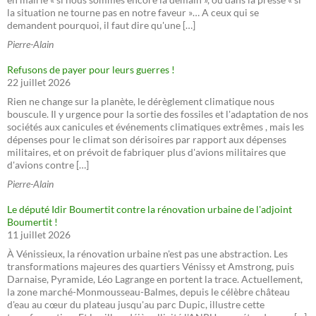
la situation ne tourne pas en notre faveur »… A ceux qui se
demandent pourquoi, il faut dire qu'une […]
Pierre-Alain
Refusons de payer pour leurs guerres !
22 juillet 2026
Rien ne change sur la planète, le dérèglement climatique nous
bouscule. Il y urgence pour la sortie des fossiles et l'adaptation de nos
sociétés aux canicules et événements climatiques extrêmes , mais les
dépenses pour le climat son dérisoires par rapport aux dépenses
militaires, et on prévoit de fabriquer plus d'avions militaires que
d'avions contre […]
Pierre-Alain
Le député Idir Boumertit contre la rénovation urbaine de l'adjoint
Boumertit !
11 juillet 2026
À Vénissieux, la rénovation urbaine n'est pas une abstraction. Les
transformations majeures des quartiers Vénissy et Amstrong, puis
Darnaise, Pyramide, Léo Lagrange en portent la trace. Actuellement,
la zone marché-Monmousseau-Balmes, depuis le célèbre château
d'eau au cœur du plateau jusqu'au parc Dupic, illustre cette