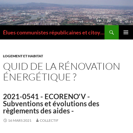
Aller
au
contenu
Recherche
Élues communistes républicaines et citoyennes de la Métropole de Lyon
MENU
PRINCI
LOGEMENT ET HABITAT
QUID DE LA RÉNOVATION
ÉNERGÉTIQUE ?
2021-0541 - ECORENO'V -
Subventions et évolutions des
règlements des aides -
16 MARS 2021
COLLECTIF