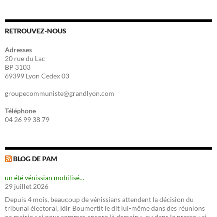
RETROUVEZ-NOUS
Adresses
20 rue du Lac
BP 3103
69399 Lyon Cedex 03
groupecommuniste@grandlyon.com
Téléphone
04 26 99 38 79
BLOG DE PAM
un été vénissian mobilisé…
29 juillet 2026
Depuis 4 mois, beaucoup de vénissians attendent la décision du
tribunal électoral, Idir Boumertit le dit lui-même dans des réunions
en mairie « si nous sommes encore là demain », ou dans la presse « si