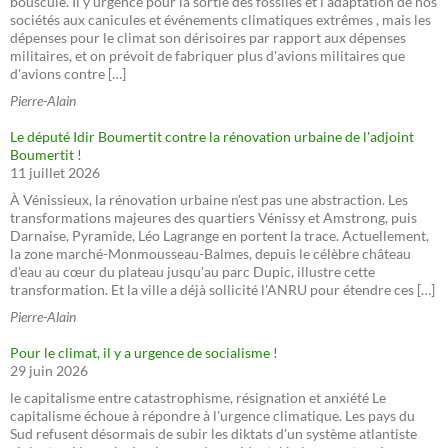
bouscule. Il y urgence pour la sortie des fossiles et l'adaptation de nos
sociétés aux canicules et événements climatiques extrêmes , mais les
dépenses pour le climat son dérisoires par rapport aux dépenses
militaires, et on prévoit de fabriquer plus d'avions militaires que
d'avions contre […]
Pierre-Alain
Le député Idir Boumertit contre la rénovation urbaine de l'adjoint
Boumertit !
11 juillet 2026
À Vénissieux, la rénovation urbaine n'est pas une abstraction. Les
transformations majeures des quartiers Vénissy et Amstrong, puis
Darnaise, Pyramide, Léo Lagrange en portent la trace. Actuellement,
la zone marché-Monmousseau-Balmes, depuis le célèbre château
d'eau au cœur du plateau jusqu'au parc Dupic, illustre cette
transformation. Et la ville a déjà sollicité l'ANRU pour étendre ces […]
Pierre-Alain
Pour le climat, il y a urgence de socialisme !
29 juin 2026
le capitalisme entre catastrophisme, résignation et anxiété Le
capitalisme échoue à répondre à l'urgence climatique. Les pays du
Sud refusent désormais de subir les diktats d'un système atlantiste