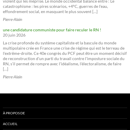
violent qui les méprise. Le monde occidental balance entre : Le
catastrophisme : les pires scénarios, +4°C, guerres de l'eau,
effondrement social, en masquant le plus souvent […]
Pierre-Alain
une candidature communiste pour faire reculer le RN !
20 juin 2026
La crise profonde du système capitaliste et la bascule du monde
multipolaire crée en France une crise de régime qui est le terreau de
l'extrême-droite. Ce 40e congrès du PCF peut être un moment décisif
de reconstruction d'un parti du travail contre l'imposture sociale du
RN, s'il permet de rompre avec l'idéalisme, l'électoralisme, de faire
[…]
Pierre-Alain
À PROPOS DE
ACCUEIL