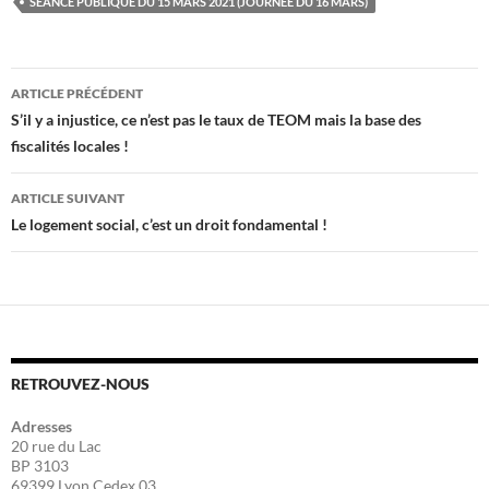
SÉANCE PUBLIQUE DU 15 MARS 2021 (JOURNÉE DU 16 MARS)
Navigation
ARTICLE PRÉCÉDENT
des
S’il y a injustice, ce n’est pas le taux de TEOM mais la base des
fiscalités locales !
articles
ARTICLE SUIVANT
Le logement social, c’est un droit fondamental !
RETROUVEZ-NOUS
Adresses
20 rue du Lac
BP 3103
69399 Lyon Cedex 03