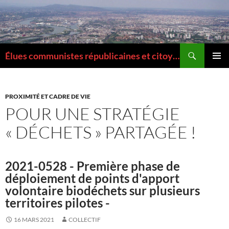
Aller
au
contenu
Recherche
Élues communistes républicaines et citoyennes de la Métropole de Lyon
MENU
PRINCI
PROXIMITÉ ET CADRE DE VIE
POUR UNE STRATÉGIE
« DÉCHETS » PARTAGÉE !
2021-0528 - Première phase de
déploiement de points d'apport
volontaire biodéchets sur plusieurs
territoires pilotes -
16 MARS 2021
COLLECTIF