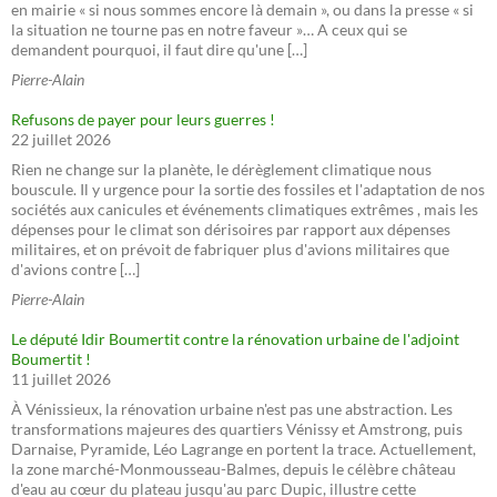
en mairie « si nous sommes encore là demain », ou dans la presse « si
la situation ne tourne pas en notre faveur »… A ceux qui se
demandent pourquoi, il faut dire qu'une […]
Pierre-Alain
Refusons de payer pour leurs guerres !
22 juillet 2026
Rien ne change sur la planète, le dérèglement climatique nous
bouscule. Il y urgence pour la sortie des fossiles et l'adaptation de nos
sociétés aux canicules et événements climatiques extrêmes , mais les
dépenses pour le climat son dérisoires par rapport aux dépenses
militaires, et on prévoit de fabriquer plus d'avions militaires que
d'avions contre […]
Pierre-Alain
Le député Idir Boumertit contre la rénovation urbaine de l'adjoint
Boumertit !
11 juillet 2026
À Vénissieux, la rénovation urbaine n'est pas une abstraction. Les
transformations majeures des quartiers Vénissy et Amstrong, puis
Darnaise, Pyramide, Léo Lagrange en portent la trace. Actuellement,
la zone marché-Monmousseau-Balmes, depuis le célèbre château
d'eau au cœur du plateau jusqu'au parc Dupic, illustre cette