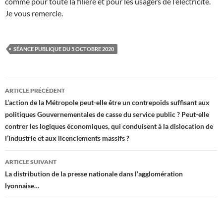
comme pour toute la filière et pour les usagers de l’électricité.
Je vous remercie.
SÉANCE PUBLIQUE DU 5 OCTOBRE 2020
Navigation
ARTICLE PRÉCÉDENT
des
L’action de la Métropole peut-elle être un contrepoids suffisant aux
politiques Gouvernementales de casse du service public ? Peut-elle
articles
contrer les logiques économiques, qui conduisent à la dislocation de
l’industrie et aux licenciements massifs ?
ARTICLE SUIVANT
La distribution de la presse nationale dans l’agglomération
lyonnaise…