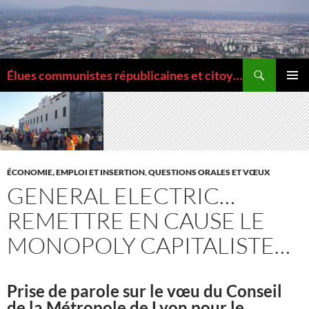
Aller
au
contenu
Recherche
Élues communistes républicaines et citoyennes de la Métropole de Lyon
MENU
PRINCI
ÉCONOMIE, EMPLOI ET INSERTION
,
QUESTIONS ORALES ET VŒUX
GENERAL ELECTRIC…
REMETTRE EN CAUSE LE
MONOPOLY CAPITALISTE…
Prise de parole sur le vœu du Conseil
de la Métropole de Lyon pour le