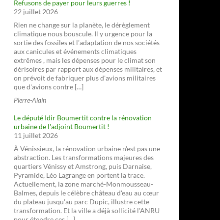
Refusons de payer pour leurs guerres !
22 juillet 2026
Rien ne change sur la planète, le dérèglement
climatique nous bouscule. Il y urgence pour la
sortie des fossiles et l'adaptation de nos sociétés
aux canicules et événements climatiques
extrêmes , mais les dépenses pour le climat son
dérisoires par rapport aux dépenses militaires, et
on prévoit de fabriquer plus d'avions militaires
que d'avions contre […]
Pierre-Alain
Le député Idir Boumertit contre la rénovation
urbaine de l'adjoint Boumertit !
11 juillet 2026
À Vénissieux, la rénovation urbaine n'est pas une
abstraction. Les transformations majeures des
quartiers Vénissy et Amstrong, puis Darnaise,
Pyramide, Léo Lagrange en portent la trace.
Actuellement, la zone marché-Monmousseau-
Balmes, depuis le célèbre château d'eau au cœur
du plateau jusqu'au parc Dupic, illustre cette
transformation. Et la ville a déjà sollicité l'ANRU
pour étendre ces […]