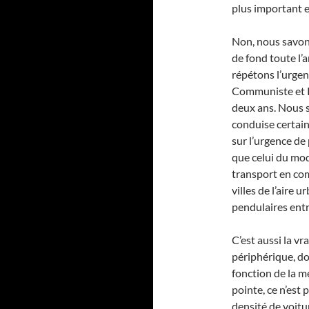
plus important et,
Non, nous savons 
de fond toute l’
répétons l’urgen
Communiste et Pa
deux ans. Nous 
conduise certain
sur l’urgence de
que celui du mod
transport en com
villes de l’aire 
pendulaires ent
C’est aussi la vr
périphérique, don
fonction de la m
pointe, ce n’est 
densité de voitu