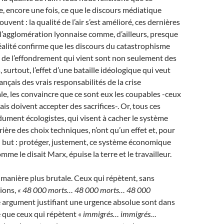
 encore une fois, ce que le discours médiatique
uvent : la qualité de l’air s’est amélioré, ces dernières
l’agglomération lyonnaise comme, d’ailleurs, presque
éalité confirme que les discours du catastrophisme
 de l’effondrement qui vient sont non seulement des
surtout, l’effet d’une bataille idéologique qui veut
nçais des vrais responsabilités de la crise
, les convaincre que ce sont eux les coupables -ceux
is doivent accepter des sacrifices-. Or, tous ces
ument écologistes, qui visent à cacher le système
ère des choix techniques, n’ont qu’un effet et, pour
 but : protéger, justement, ce système économique
me le disait Marx, épuise la terre et le travailleur.
e manière plus brutale. Ceux qui répètent, sans
tions,
« 48 000 morts…
48 000 morts…
48 000
rgument justifiant une urgence absolue sont dans
e que ceux qui répètent
« immigrés… immigrés…