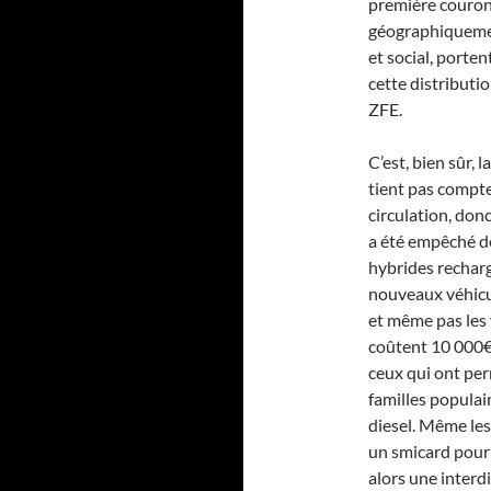
première couron
géographiquemen
et social, porten
cette distributio
ZFE.
C’est, bien sûr, 
tient pas compte 
circulation, don
a été empêché de
hybrides recharg
nouveaux véhicu
et même pas les 
coûtent 10 000€
ceux qui ont per
familles populai
diesel. Même les
un smicard pour 
alors une interdi