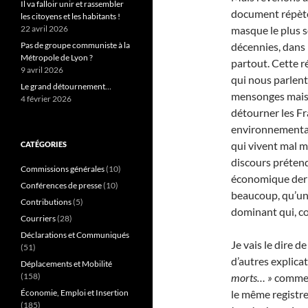
Il va falloir unir et rassembler
document répète,
les citoyens et les habitants !
22 avril 2026
masque le plus so
Pas de groupe communiste à la
décennies, dans 
Métropole de Lyon ?
partout. Cette r
9 avril 2026
qui nous parlent
Le grand détournement…
mensonges mais, 
4 février 2026
détourner les Fra
environnementale
qui vivent mal ma
CATÉGORIES
discours prétend
Commissions générales
(10)
économique derri
Conférences de presse
(10)
beaucoup, qu’un
Contributions
(5)
dominant qui, com
Courriers
(28)
Déclarations et Communiqués
Je vais le dire d
(51)
d’autres explica
Déplacements et Mobilité
(158)
morts… »
comme a
Économie, Emploi et Insertion
le même registr
(185)