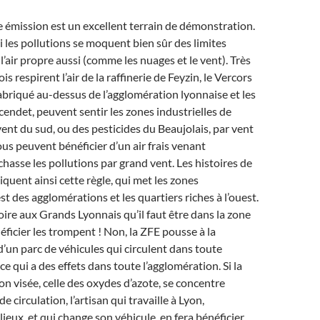
e émission est un excellent terrain de démonstration.
 les pollutions se moquent bien sûr des limites
l’air propre aussi (comme les nuages et le vent). Très
is respirent l’air de la raffinerie de Feyzin, le Vercors
fabriqué au-dessus de l’agglomération lyonnaise et les
ncendet, peuvent sentir les zones industrielles de
vent du sud, ou des pesticides du Beaujolais, par vent
us peuvent bénéficier d’un air frais venant
chasse les pollutions par grand vent. Les histoires de
iquent ainsi cette règle, qui met les zones
’est des agglomérations et les quartiers riches à l’ouest.
oire aux Grands Lyonnais qu’il faut être dans la zone
ficier les trompent ! Non, la ZFE pousse à la
’un parc de véhicules qui circulent dans toute
ce qui a des effets dans toute l’agglomération. Si la
on visée, celle des oxydes d’azote, se concentre
e circulation, l’artisan qui travaille à Lyon,
lieux, et qui change son véhicule, en fera bénéficier