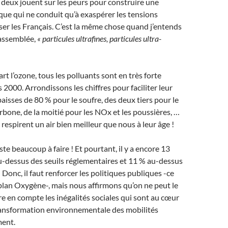
s deux jouent sur les peurs pour construire une
ue qui ne conduit qu’à exaspérer les tensions
viser les Français. C’est la même chose quand j’entends
 assemblée,
« particules ultrafines, particules ultra-
rt l’ozone, tous les polluants sont en très forte
 2000. Arrondissons les chiffres pour faciliter leur
aisses de 80 % pour le soufre, des deux tiers pour le
one, de la moitié pour les NOx et les poussières, …
respirent un air bien meilleur que nous à leur âge !
este beaucoup à faire ! Et pourtant, il y a encore 13
u-dessus des seuils réglementaires et 11 % au-dessus
Donc, il faut renforcer les politiques publiques -ce
lan Oxygène-, mais nous affirmons qu’on ne peut le
re en compte les inégalités sociales qui sont au cœur
transformation environnementale des mobilités
ent.