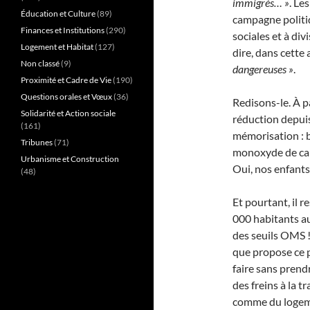
immigrés… »
. Le
Éducation et Culture
(89)
campagne politiq
Finances et Institutions
(290)
sociales et à di
Logement et Habitat
(127)
dire, dans cette
Non classé
(9)
dangereuses »
.
Proximité et Cadre de Vie
(190)
Questions orales et Vœux
(36)
Redisons-le. À pa
Solidarité et Action sociale
réduction depuis
(161)
mémorisation : b
Tribunes
(71)
monoxyde de carb
Urbanisme et Construction
Oui, nos enfants 
(48)
Et pourtant, il r
000 habitants a
des seuils OMS ! 
que propose ce p
faire sans prend
des freins à la 
comme du logem