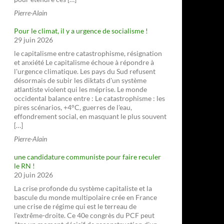
Pierre-Alain
Pour le climat, il y a urgence de socialisme !
29 juin 2026
le capitalisme entre catastrophisme, résignation
et anxiété Le capitalisme échoue à répondre à
l'urgence climatique. Les pays du Sud refusent
désormais de subir les diktats d'un système
atlantiste violent qui les méprise. Le monde
occidental balance entre : Le catastrophisme : les
pires scénarios, +4°C, guerres de l'eau,
effondrement social, en masquant le plus souvent
[…]
Pierre-Alain
une candidature communiste pour faire reculer
le RN !
20 juin 2026
La crise profonde du système capitaliste et la
bascule du monde multipolaire crée en France
une crise de régime qui est le terreau de
l'extrême-droite. Ce 40e congrès du PCF peut