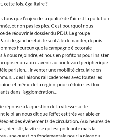
 cette fois, égalitaire ?
tous que l’enjeu de la qualité de l’air est la pollution
année, et non pas les pics. C’est pourquoi nous
ce de réouvrir le dossier du PDU. Le groupe
rti de gauche était le seul à le demander, depuis
sommes heureux que la campagne électorale
s à nous rejoindre, et nous en profitons pour insister
 proposer un autre avenir au boulevard périphérique
èle parisien… inventer une mobilité circulaire en
mun… des liaisons rail cadencées avec toutes les
urbaine, et même de la région, pour réduire les flux
rants dans l’agglomération…
aie réponse à la question de la vitesse sur le
t le bilan nous dit que l’effet est très variable en
étéo et des événements de circulation. Aux heures de
pas, bien sûr, la vitesse qui est polluante mais la
res -une question fondamentale pour la place du