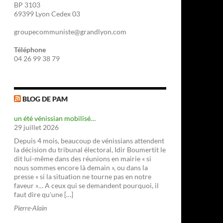
BP 3103
69399 Lyon Cedex 03
groupecommuniste@grandlyon.com
Téléphone
04 26 99 38 79
BLOG DE PAM
un été vénissian mobilisé…
29 juillet 2026
Depuis 4 mois, beaucoup de vénissians attendent
la décision du tribunal électoral, Idir Boumertit le
dit lui-même dans des réunions en mairie « si
nous sommes encore là demain », ou dans la
presse « si la situation ne tourne pas en notre
faveur »… A ceux qui se demandent pourquoi, il
faut dire qu'une […]
Pierre-Alain