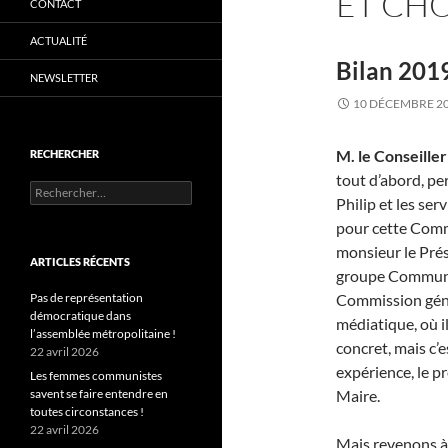
ET CHO
CONTACT
ACTUALITÉ
Bilan 2019
NEWSLETTER
10 DÉCEMBRE 2
M. le Conseille
RECHERCHER
tout d’abord, pe
Rechercher :
Philip et les ser
pour cette Commi
monsieur le Prés
ARTICLES RÉCENTS
groupe Communi
Pas de représentation
Commission génér
démocratique dans
médiatique, où il
l’assemblée métropolitaine !
concret, mais c’
22 avril 2026
expérience, le pr
Les femmes communistes
savent se faire entendre en
Maire.
toutes circonstances !
22 avril 2026
Mais revenons à l