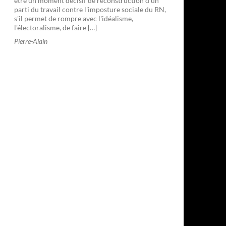
être un moment décisif de reconstruction d'un
parti du travail contre l'imposture sociale du RN,
s'il permet de rompre avec l'idéalisme,
l'électoralisme, de faire […]
Pierre-Alain