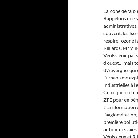
La Zone de faibl
Rappelons que si
administratives, 
souvent, les Iséro
respire l’ozone 
‎Rilliards, Mr Vi
Vénissieux, par 
d’ouest… mais to
d’Auvergne, qui 
l’urbanisme expl
industrielles à l
Ceux qui font cr
ZFE pour en béné
transformation d
l’agglomération, 
première polluti
autour des axes d
Vénissieux et Ril