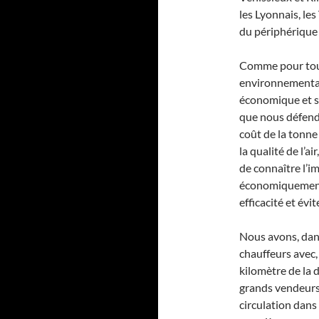
les Lyonnais, les
du périphérique e
Comme pour tout
environnemental,
économique et so
que nous défendo
coût de la tonne
la qualité de l’a
de connaître l’im
économiquement, 
efficacité et évi
Nous avons, dans
chauffeurs avec,
kilomètre de la d
grands vendeurs
circulation dans