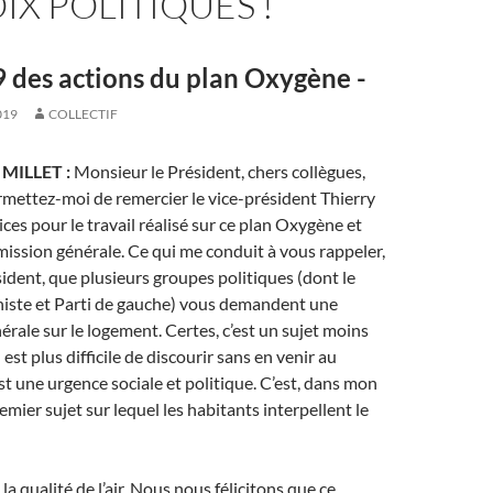
IX POLITIQUES !
 des actions du plan Oxygène -
019
COLLECTIF
r MILLET :
Monsieur le Président, chers collègues,
rmettez-moi de remercier le vice-président Thierry
vices pour le travail réalisé sur ce plan Oxygène et
ssion générale. Ce qui me conduit à vous rappeler,
ident, que plusieurs groupes politiques (dont le
ste et Parti de gauche) vous demandent une
ale sur le logement. Certes, c’est un sujet moins
 est plus difficile de discourir sans en venir au
est une urgence sociale et politique. C’est, dans mon
emier sujet sur lequel les habitants interpellent le
a qualité de l’air. Nous nous félicitons que ce