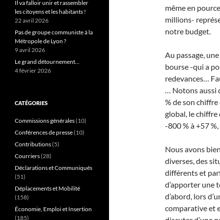
Il va falloir unir et rassembler
même en pourcent
les citoyens et les habitants !
millions- représ
22 avril 2026
notre budget.
Pas de groupe communiste à la
Métropole de Lyon ?
9 avril 2026
Au passage, une
Le grand détournement…
bourse -qui a po
4 février 2026
redevances… Faut
… Notons aussi q
% de son chiffre
CATÉGORIES
global, le chiffr
Commissions générales
(10)
-800 % à +57 %,
Conférences de presse
(10)
Contributions
(5)
Nous avons bien 
Courriers
(28)
diverses, des si
Déclarations et Communiqués
différents et par
(51)
d’apporter une t
Déplacements et Mobilité
d’abord, lors d’
(158)
comparative et e
Économie, Emploi et Insertion
(185)
discuter d’une p