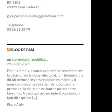
BP 3103
69399 Lyon Cedex 03
groupecommuniste@grandlyon.com
Téléphone
04 26 99 38 79
BLOG DE PAM
un été vénissian mobilisé…
29 juillet 2026
Depuis 4 mois, beaucoup de vénissians attendent
la décision du tribunal électoral, Idir Boumertit le
dit lui-même dans des réunions en mairie « si
nous sommes encore là demain », ou dans la
presse « si la situation ne tourne pas en notre
faveur »… A ceux qui se demandent pourquoi, il
faut dire qu'une […]
Pierre-Alain