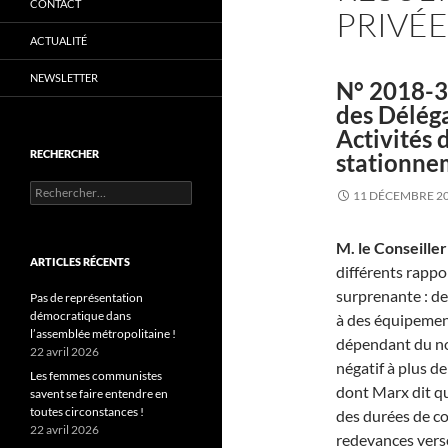
CONTACT
PRIVÉ
ACTUALITÉ
NEWSLETTER
N° 2018-3
des Déléga
Activités 
RECHERCHER
stationne
Rechercher :
11 DÉCEMBRE 2
M. le Conseille
ARTICLES RÉCENTS
différents rappo
surprenante : des
Pas de représentation
démocratique dans
à des équipement
l’assemblée métropolitaine !
dépendant du nom
22 avril 2026
négatif à plus de
Les femmes communistes
dont Marx dit qu’
savent se faire entendre en
toutes circonstances !
des durées de co
22 avril 2026
redevances versé