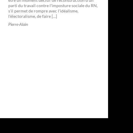
être un moment décisif de reconstruction d'un
parti du travail contre l'imposture sociale du RN,
s'il permet de rompre avec l'idéalisme,
l'électoralisme, de faire […]
Pierre-Alain