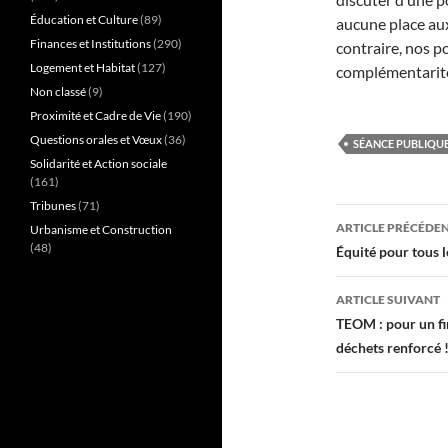
Éducation et Culture
(89)
aucune place aux
Finances et Institutions
(290)
contraire, nos po
Logement et Habitat
(127)
complémentarité
Non classé
(9)
Proximité et Cadre de Vie
(190)
Questions orales et Vœux
(36)
SÉANCE PUBLIQUE
Solidarité et Action sociale
(161)
Tribunes
(71)
Navigati
ARTICLE PRÉCÉDE
Urbanisme et Construction
des
(48)
Équité pour tous l
articles
ARTICLE SUIVANT
TEOM : pour un fi
déchets renforcé 