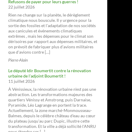
Refusons de payer pour leurs guerres !
22 juillet 2026
Rien ne change sur la planète, le dérèglement
climatique nous bouscule. Il y urgence pour la
sortie des fossiles et l'adaptation de nos sociétés
aux canicules et événements climatiques
extrêmes , mais les dépenses pour le climat son
dérisoires par rapport aux dépenses militaires, et
on prévoit de fabriquer plus d'avions militaires
que d'avions contre […]
Pierre-Alain
Le député Idir Boumertit contre la rénovation
urbaine de l'adjoint Boumertit !
11 juillet 2026
À Vénissieux, la rénovation urbaine n'est pas une
abstraction. Les transformations majeures des
quartiers Vénissy et Amstrong, puis Darnaise,
Pyramide, Léo Lagrange en portent la trace.
Actuellement, la zone marché-Monmousseau-
Balmes, depuis le célèbre château d'eau au cœur
du plateau jusqu'au parc Dupic, illustre cette
transformation. Et la ville a déjà sollicité l'ANRU
pour étendre ces […]