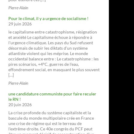
Pierre-Alain
Pour le climat, il y a urgence de socialisme !
29 juin 2026
le capitalisme entre catastrophisme, résignation
et anxiété Le capitalisme échoue à répondre à
l'urgence climatique. Les pays du Sud refusent
désormais de subir les diktats d'un système
atlantiste violent qui les méprise. Le monde
occidental balance entre : Le catastrophisme : les
pires scénarios, +4°C, guerres de l'eau,
effondrement social, en masquant le plus souvent
[…]
Pierre-Alain
une candidature communiste pour faire reculer
le RN !
20 juin 2026
La crise profonde du système capitaliste et la
bascule du monde multipolaire crée en France
une crise de régime qui est le terreau de
l'extrême-droite. Ce 40e congrès du PCF peut