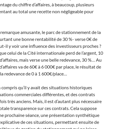
age du chiffre d’affaires, à beaucoup, plusieurs
entant au total une recette non négligeable pour
 remarque amusante, le parc de stationnement de la
urtant une bonne rentabilité de 30 %- verse 0€ de
-il y voir une influence des investisseurs proches ?
ue celui de la Cité internationale perd de l’argent, 10
 d’affaires, mais verse une belle redevance, 30 %… Au
e d’affaires va de 60€ à 6 000€ par place, le résultat de
 la redevance de 0 à 1 600€/place…
compris qu’il y avait des situations historiques
tuations commerciales différentes, et des contrats
fois très anciens. Mais, il est d’autant plus nécessaire
otale transparence sur ces contrats. Cela suppose
une prochaine séance, une présentation synthétique
xplicative de ces situations, permettant ensuite de
olitique de gestion du stationnement qui ne laisse