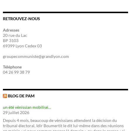
RETROUVEZ-NOUS
Adresses
20 rue du Lac
BP 3103
69399 Lyon Cedex 03
groupecommuniste@grandlyon.com
Téléphone
04 26 99 38 79
BLOG DE PAM
un été vénissian mobilisé…
29 juillet 2026
Depuis 4 mois, beaucoup de vénissians attendent la décision du
tribunal électoral, Idir Boumertit le dit lui-même dans des réunions
en mairie « si nous sommes encore là demain », ou dans la presse « si