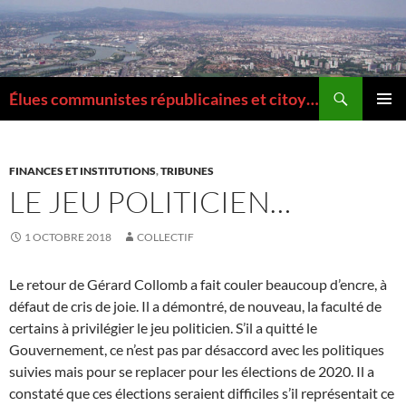
Aller
au
contenu
Recherche
Élues communistes républicaines et citoyennes de la Métropole de Lyon
MENU
PRINCI
FINANCES ET INSTITUTIONS
,
TRIBUNES
LE JEU POLITICIEN…
1 OCTOBRE 2018
COLLECTIF
Le retour de Gérard Collomb a fait couler beaucoup d’encre, à
défaut de cris de joie. Il a démontré, de nouveau, la faculté de
certains à privilégier le jeu politicien. S’il a quitté le
Gouvernement, ce n’est pas par désaccord avec les politiques
suivies mais pour se replacer pour les élections de 2020. Il a
constaté que ces élections seraient difficiles s’il représentait ce