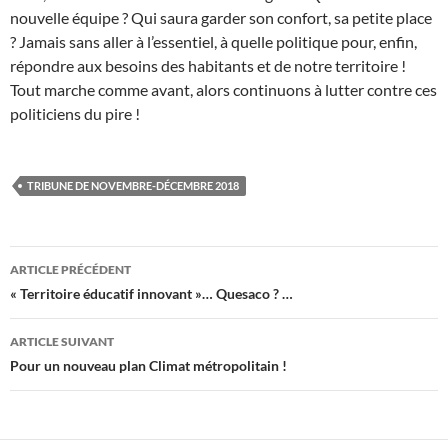
nouvelle équipe ? Qui saura garder son confort, sa petite place
? Jamais sans aller à l’essentiel, à quelle politique pour, enfin,
répondre aux besoins des habitants et de notre territoire !
Tout marche comme avant, alors continuons à lutter contre ces
politiciens du pire !
TRIBUNE DE NOVEMBRE-DÉCEMBRE 2018
Navigation
ARTICLE PRÉCÉDENT
des
« Territoire éducatif innovant »… Quesaco ? …
articles
ARTICLE SUIVANT
Pour un nouveau plan Climat métropolitain !