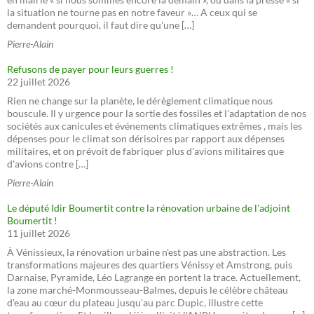
la situation ne tourne pas en notre faveur »… A ceux qui se
demandent pourquoi, il faut dire qu'une […]
Pierre-Alain
Refusons de payer pour leurs guerres !
22 juillet 2026
Rien ne change sur la planète, le dérèglement climatique nous
bouscule. Il y urgence pour la sortie des fossiles et l'adaptation de nos
sociétés aux canicules et événements climatiques extrêmes , mais les
dépenses pour le climat son dérisoires par rapport aux dépenses
militaires, et on prévoit de fabriquer plus d'avions militaires que
d'avions contre […]
Pierre-Alain
Le député Idir Boumertit contre la rénovation urbaine de l'adjoint
Boumertit !
11 juillet 2026
À Vénissieux, la rénovation urbaine n'est pas une abstraction. Les
transformations majeures des quartiers Vénissy et Amstrong, puis
Darnaise, Pyramide, Léo Lagrange en portent la trace. Actuellement,
la zone marché-Monmousseau-Balmes, depuis le célèbre château
d'eau au cœur du plateau jusqu'au parc Dupic, illustre cette