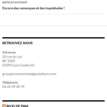
articles
ARTICLE SUIVANT
Encore des remarques et des inquiétudes !
RETROUVEZ-NOUS
Adresses
20 rue du Lac
BP 3103
69399 Lyon Cedex 03
groupecommuniste@grandlyon.com
Téléphone
04 26 99 38 79
BLOG DE PAM