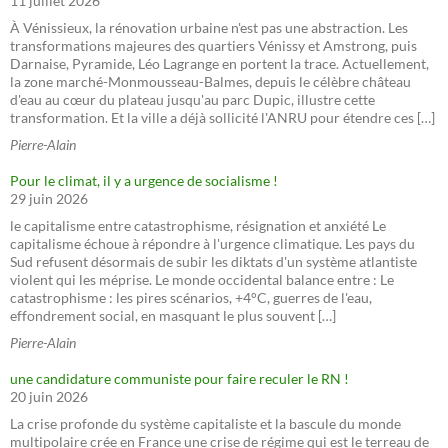
11 juillet 2026
À Vénissieux, la rénovation urbaine n'est pas une abstraction. Les
transformations majeures des quartiers Vénissy et Amstrong, puis
Darnaise, Pyramide, Léo Lagrange en portent la trace. Actuellement,
la zone marché-Monmousseau-Balmes, depuis le célèbre château
d'eau au cœur du plateau jusqu'au parc Dupic, illustre cette
transformation. Et la ville a déjà sollicité l'ANRU pour étendre ces […]
Pierre-Alain
Pour le climat, il y a urgence de socialisme !
29 juin 2026
le capitalisme entre catastrophisme, résignation et anxiété Le
capitalisme échoue à répondre à l'urgence climatique. Les pays du
Sud refusent désormais de subir les diktats d'un système atlantiste
violent qui les méprise. Le monde occidental balance entre : Le
catastrophisme : les pires scénarios, +4°C, guerres de l'eau,
effondrement social, en masquant le plus souvent […]
Pierre-Alain
une candidature communiste pour faire reculer le RN !
20 juin 2026
La crise profonde du système capitaliste et la bascule du monde
multipolaire crée en France une crise de régime qui est le terreau de