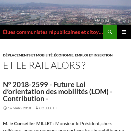
Aller
au
contenu
Recherche
Élues communistes républicaines et citoyennes de la Métropole de Lyon
MENU
PRINCI
DÉPLACEMENTS ET MOBILITÉ
,
ÉCONOMIE, EMPLOI ET INSERTION
ET LE RAIL ALORS ?
N° 2018-2599 - Future Loi
d’orientation des mobilités (LOM) -
Contribution -
16 MARS 2018
COLLECTIF
M. le Conseiller MILLET :
Monsieur le Président, chers
collègues, nous ne pouvons que partager les six ambitions de