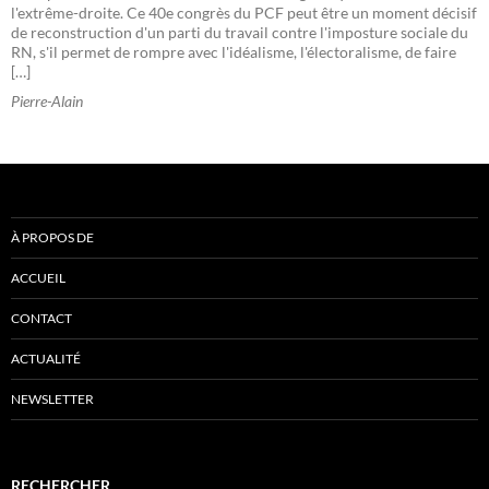
l'extrême-droite. Ce 40e congrès du PCF peut être un moment décisif
de reconstruction d'un parti du travail contre l'imposture sociale du
RN, s'il permet de rompre avec l'idéalisme, l'électoralisme, de faire
[…]
Pierre-Alain
À PROPOS DE
ACCUEIL
CONTACT
ACTUALITÉ
NEWSLETTER
RECHERCHER