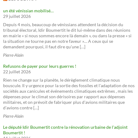
un été vénissian mobilisé…
29 juillet 2026
Depuis 4 mois, beaucoup de vénissians attendent la décision du
tribunal électoral, Idir Boumertit le dit lui-même dans des réunions
en mairie « si nous sommes encore là demain », ou dans la presse « si
la situation ne tourne pas en notre faveur »… A ceux qui se
demandent pourquoi, il faut dire qu'une […]
Pierre-Alain
Refusons de payer pour leurs guerres !
22 juillet 2026
Rien ne change sur la planète, le dérèglement climatique nous
bouscule. Il y urgence pour la sortie des fossiles et l'adaptation de nos
sociétés aux canicules et événements climatiques extrêmes , mais les
dépenses pour le climat son dérisoires par rapport aux dépenses
militaires, et on prévoit de fabriquer plus d'avions militaires que
d'avions contre […]
Pierre-Alain
Le député Idir Boumertit contre la rénovation urbaine de l'adjoint
Boumertit !