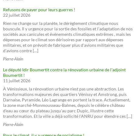
Refusons de payer pour leurs guerres !
22 juillet 2026
Rien ne change sur la planète, le dérèglement climatique nous
bouscule. Il y urgence pour la sortie des fossiles et l'adaptation de nos
sociétés aux canicules et événements climatiques extrêmes , mais les
dépenses pour le climat son dérisoires par rapport aux dépenses
militaires, et on prévoit de fabriquer plus d'avions militaires que
d'avions contre […]
Pierre-Alain
Le député Idir Boumertit contre la rénovation urbaine de l'adjoint
Boumertit !
11 juillet 2026
À Vénissieux, la rénovation urbaine n'est pas une abstraction. Les
transformations majeures des quartiers Vénissy et Amstrong, puis
Darnaise, Pyramide, Léo Lagrange en portent la trace. Actuellement,
la zone marché-Monmousseau-Balmes, depuis le célèbre château
d'eau au cœur du plateau jusqu'au parc Dupic, illustre cette
transformation. Et la ville a déjà sollicité l'ANRU pour étendre ces […]
Pierre-Alain
Pour le climat, il y a urgence de socialisme !