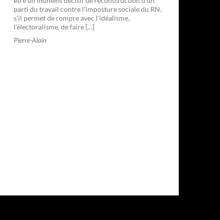
être un moment décisif de reconstruction d'un
parti du travail contre l'imposture sociale du RN,
s'il permet de rompre avec l'idéalisme,
l'électoralisme, de faire […]
Pierre-Alain