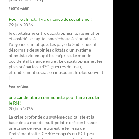
Pierre-Alain
Pour le climat, il y a urgence de socialisme !
29 juin 2026
le capitalisme entre catastrophisme, résignation
et anxiété Le capitalisme échoue à répondre à
l'urgence climatique. Les pays du Sud refusent
désormais de subir les diktats d'un système
atlantiste violent qui les méprise. Le monde
occidental balance entre : Le catastrophisme : les
pires scénarios, +4°C, guerres de l'eau,
effondrement social, en masquant le plus souvent
[…]
Pierre-Alain
une candidature communiste pour faire reculer
le RN !
20 juin 2026
La crise profonde du système capitaliste et la
bascule du monde multipolaire crée en France
une crise de régime qui est le terreau de
l'extrême-droite. Ce 40e congrès du PCF peut