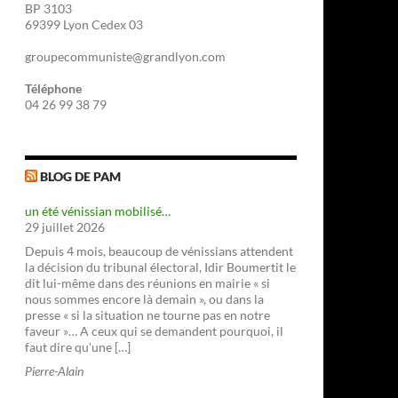
BP 3103
69399 Lyon Cedex 03
groupecommuniste@grandlyon.com
Téléphone
04 26 99 38 79
BLOG DE PAM
un été vénissian mobilisé…
29 juillet 2026
Depuis 4 mois, beaucoup de vénissians attendent
la décision du tribunal électoral, Idir Boumertit le
dit lui-même dans des réunions en mairie « si
nous sommes encore là demain », ou dans la
presse « si la situation ne tourne pas en notre
faveur »… A ceux qui se demandent pourquoi, il
faut dire qu'une […]
Pierre-Alain