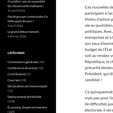
Il va falloir unir et rassembler
les citoyens et les habitants !
Ces nouvelles dé
22 avril 2026
participent à l’
Pas de groupe communiste à la
Moins d’action p
Métropole de Lyon ?
vie au quotidien,
9 avril 2026
politiques. Avec
Le grand détournement…
4 février 2026
entreprises et à 
son taux d’exoné
budget de l’État 
CATÉGORIES
soit au rendez-v
République, le ch
Commissions générales
(10)
précarité devien
Conférences de presse
(10)
Président, qui di
Contributions
(5)
candidat !
Courriers
(28)
Déclarations et Communiqués
(51)
Ce quinquennat a
Déplacements et Mobilité
mais pas pour l’
(158)
de difficultés p
Économie, Emploi et Insertion
électorale, il se
(185)