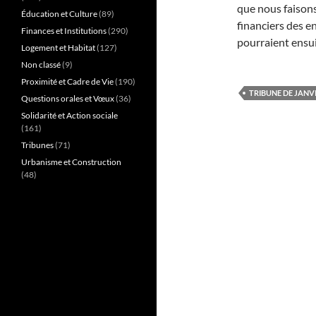
que nous faisons 
Éducation et Culture
(89)
financiers des e
Finances et Institutions
(290)
pourraient ensuit
Logement et Habitat
(127)
Non classé
(9)
Proximité et Cadre de Vie
(190)
TRIBUNE DE JANVI
Questions orales et Vœux
(36)
Solidarité et Action sociale
(161)
Tribunes
(71)
Urbanisme et Construction
(48)