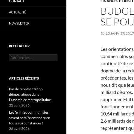
FINANCES ET INST
CONTACT
BUDGET
ACTUALITÉ
SE POU
NEWSLETTER
15 JANVIER 2017
RECHERCHER
Les orientations
comme « plus soli
Rechercher :
continuité de ce
dogme de la réd
précédentes, les
ARTICLES RÉCENTS
nous dit que leu
Pas de représentation
milliard d’euros.
démocratique dans
supprimer. Et il 
l’assemblée métropolitaine !
22 avril 2026
fonctionnement 
Les femmes communistes
10,64 milliards d
savent se faire entendre en
2,6 milliards de 
toutes circonstances !
représentent qu
22 avril 2026