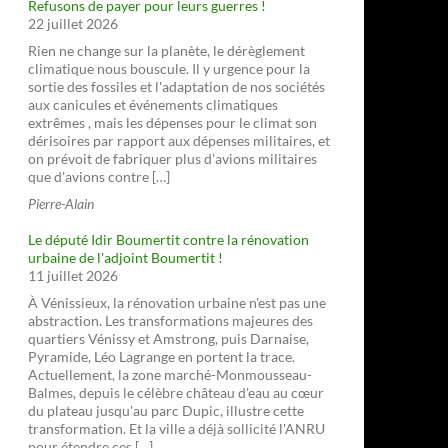
Refusons de payer pour leurs guerres !
22 juillet 2026
Rien ne change sur la planète, le dérèglement
climatique nous bouscule. Il y urgence pour la
sortie des fossiles et l'adaptation de nos sociétés
aux canicules et événements climatiques
extrêmes , mais les dépenses pour le climat son
dérisoires par rapport aux dépenses militaires, et
on prévoit de fabriquer plus d'avions militaires
que d'avions contre […]
Pierre-Alain
Le député Idir Boumertit contre la rénovation
urbaine de l'adjoint Boumertit !
11 juillet 2026
À Vénissieux, la rénovation urbaine n'est pas une
abstraction. Les transformations majeures des
quartiers Vénissy et Amstrong, puis Darnaise,
Pyramide, Léo Lagrange en portent la trace.
Actuellement, la zone marché-Monmousseau-
Balmes, depuis le célèbre château d'eau au cœur
du plateau jusqu'au parc Dupic, illustre cette
transformation. Et la ville a déjà sollicité l'ANRU
pour étendre ces […]