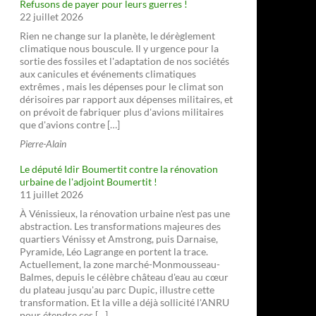
Refusons de payer pour leurs guerres !
22 juillet 2026
Rien ne change sur la planète, le dérèglement
climatique nous bouscule. Il y urgence pour la
sortie des fossiles et l'adaptation de nos sociétés
aux canicules et événements climatiques
extrêmes , mais les dépenses pour le climat son
dérisoires par rapport aux dépenses militaires, et
on prévoit de fabriquer plus d'avions militaires
que d'avions contre […]
Pierre-Alain
Le député Idir Boumertit contre la rénovation
urbaine de l'adjoint Boumertit !
11 juillet 2026
À Vénissieux, la rénovation urbaine n'est pas une
abstraction. Les transformations majeures des
quartiers Vénissy et Amstrong, puis Darnaise,
Pyramide, Léo Lagrange en portent la trace.
Actuellement, la zone marché-Monmousseau-
Balmes, depuis le célèbre château d'eau au cœur
du plateau jusqu'au parc Dupic, illustre cette
transformation. Et la ville a déjà sollicité l'ANRU
pour étendre ces […]