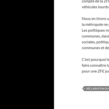
compte de la ZFE
véhicules lourds
Nous en tirons u
la métropole ne 
Les politiques m
communes, dans l
sociales, politi
communes et des
C’est pourquoi l
faire connaître 
pour une ZFE ju
DÉCLARATION DU 