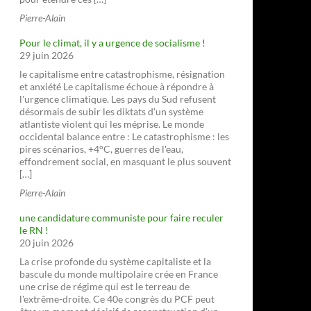
Pierre-Alain
Pour le climat, il y a urgence de socialisme !
29 juin 2026
le capitalisme entre catastrophisme, résignation
et anxiété Le capitalisme échoue à répondre à
l'urgence climatique. Les pays du Sud refusent
désormais de subir les diktats d'un système
atlantiste violent qui les méprise. Le monde
occidental balance entre : Le catastrophisme : les
pires scénarios, +4°C, guerres de l'eau,
effondrement social, en masquant le plus souvent
[…]
Pierre-Alain
une candidature communiste pour faire reculer
le RN !
20 juin 2026
La crise profonde du système capitaliste et la
bascule du monde multipolaire crée en France
une crise de régime qui est le terreau de
l'extrême-droite. Ce 40e congrès du PCF peut