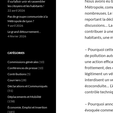
Nous avons eu bi
Il va falloir unir et rassembler
les citoyens et les habitants !
Métropole, comme
22 avril 2026
nombreuses. Le 
Pas de groupe communiste à la
reportant la déc
Métropole de Lyon ?
discussions… La 
9 avril 2026
contribuer à une
Le grand détournement…
4 février 2026
habitants, une m
– Pourquoi cette
CATÉGORIES
de pollution aut
une action effic
Commissions générales
(10)
frottement, des
Conférences de presse
(10)
légitiment un vé
Contributions
(5)
interdisent un vé
Courriers
(28)
écoconduite… L’é
Déclarations et Communiqués
(51)
contrôle techniq
Déplacements et Mobilité
(158)
– Pourquoi annon
Économie, Emploi et Insertion
évoquée comme re
(185)