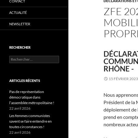
DÉCLARATIONS E
CONTACT
ZFE 2
ACTUALITÉ
MOBIL
NEWSLETTER
PROPRE
RECHERCHER
DÉCLARAT
Rechercher :
COMMUNIS
RHÔNE -
15 FÉVRIER 2023
ARTICLES RÉCENTS
Pas de représentation
Nous apprenons p
démocratique dans
Président de la
l’assemblée métropolitaine !
22 avril 2026
déploiement de l
Les femmes communistes
prend en compte
savent se faire entendre en
nombreux acteu
toutes circonstances !
22 avril 2026