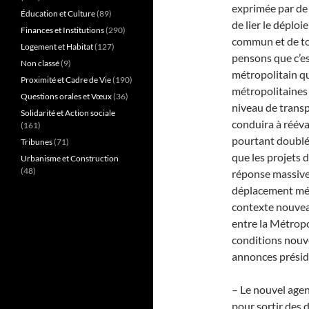
exprimée par de 
Éducation et Culture
(89)
de lier le déplo
Finances et Institutions
(290)
commun et de tou
Logement et Habitat
(127)
pensons que c’es
Non classé
(9)
métropolitain qui
Proximité et Cadre de Vie
(190)
métropolitaines 
Questions orales et Vœux
(36)
niveau de trans
Solidarité et Action sociale
conduira à rééva
(161)
pourtant doublé 
Tribunes
(71)
que les projets 
Urbanisme et Construction
(48)
réponse massive 
déplacement métr
contexte nouveau
entre la Métropo
conditions nouve
annonces présid
– Le nouvel age
pour sortir des 