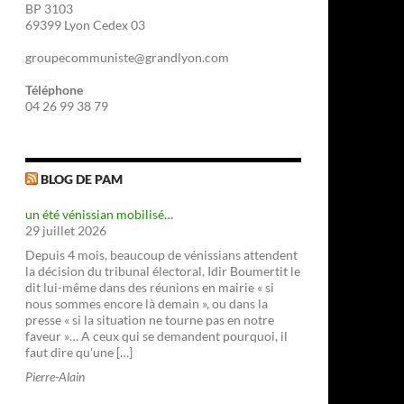
BP 3103
69399 Lyon Cedex 03
groupecommuniste@grandlyon.com
Téléphone
04 26 99 38 79
BLOG DE PAM
un été vénissian mobilisé…
29 juillet 2026
Depuis 4 mois, beaucoup de vénissians attendent
la décision du tribunal électoral, Idir Boumertit le
dit lui-même dans des réunions en mairie « si
nous sommes encore là demain », ou dans la
presse « si la situation ne tourne pas en notre
faveur »… A ceux qui se demandent pourquoi, il
faut dire qu'une […]
Pierre-Alain