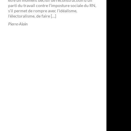
être un moment décisif de reconstruction d'un
parti du travail contre l'imposture sociale du RN,
s'il permet de rompre avec l'idéalisme,
l'électoralisme, de faire […]
Pierre-Alain