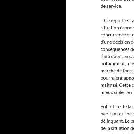
de service.
– Ce report est 
situation écono
concurrence et 
d’une décision d
conséquences doi
l’entretien avec
notamment, mieu
marché de l’occas
pourraient appo
maîtrisé. Cette 
mieux cibler le 
Enfin, il reste 
habitant qui ne 
délinquant. Le 
de la situation d