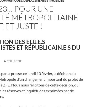
T COMMUNIQUÉS
,
DÉPLACEMENTS ET MOBILITÉ
023… POUR UNE
ITÉ MÉTROPOLITAINE
 ET JUSTE !
ION DES ÉLU.E.S
TES ET RÉPUBLICAIN.E.S DU
COLLECTIF
ar la presse, ce lundi 13 février, la décision du
 Métropole d’un changement important du projet de
a ZFE. Nous nous félicitons de cette décision, qui
 les réserves et inquiétudes exprimées par de
rs.