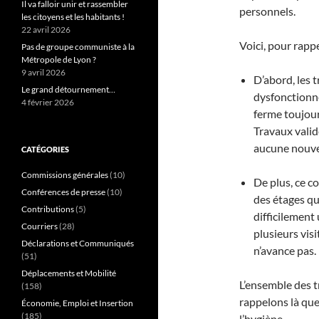
Il va falloir unir et rassembler
personnels.
les citoyens et les habitants !
22 avril 2026
Voici, pour rappe
Pas de groupe communiste à la
Métropole de Lyon ?
9 avril 2026
D’abord, les
Le grand détournement…
dysfonctionne
4 février 2026
ferme toujour
Travaux valid
aucune nouve
CATÉGORIES
Commissions générales
(10)
De plus, ce c
Conférences de presse
(10)
des étages qu
Contributions
(5)
difficilement 
Courriers
(28)
plusieurs visi
Déclarations et Communiqués
n’avance pas.
(51)
Déplacements et Mobilité
L’ensemble des t
(158)
rappelons là que 
Économie, Emploi et Insertion
(185)
l’hygiène.