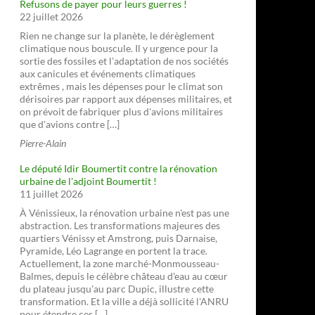
Refusons de payer pour leurs guerres !
22 juillet 2026
Rien ne change sur la planète, le dérèglement
climatique nous bouscule. Il y urgence pour la
sortie des fossiles et l'adaptation de nos sociétés
aux canicules et événements climatiques
extrêmes , mais les dépenses pour le climat son
dérisoires par rapport aux dépenses militaires, et
on prévoit de fabriquer plus d'avions militaires
que d'avions contre […]
Pierre-Alain
Le député Idir Boumertit contre la rénovation
urbaine de l'adjoint Boumertit !
11 juillet 2026
À Vénissieux, la rénovation urbaine n'est pas une
abstraction. Les transformations majeures des
quartiers Vénissy et Amstrong, puis Darnaise,
Pyramide, Léo Lagrange en portent la trace.
Actuellement, la zone marché-Monmousseau-
Balmes, depuis le célèbre château d'eau au cœur
du plateau jusqu'au parc Dupic, illustre cette
transformation. Et la ville a déjà sollicité l'ANRU
pour étendre ces […]