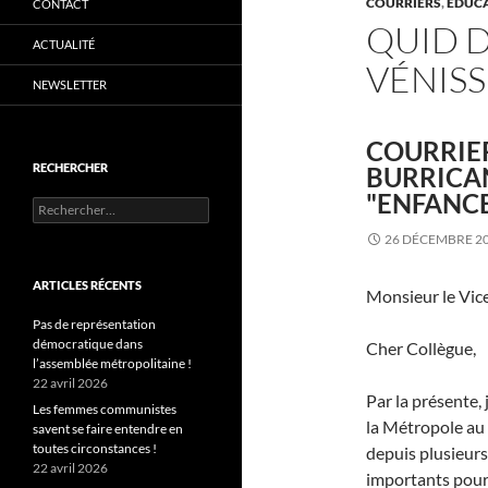
COURRIERS
,
ÉDUCA
CONTACT
QUID 
ACTUALITÉ
VÉNISSI
NEWSLETTER
COURRIER
RECHERCHER
BURRICA
"ENFANCE
Rechercher :
26 DÉCEMBRE 2
ARTICLES RÉCENTS
Monsieur le Vic
Pas de représentation
démocratique dans
Cher Collègue,
l’assemblée métropolitaine !
22 avril 2026
Par la présente,
Les femmes communistes
la Métropole au 
savent se faire entendre en
toutes circonstances !
depuis plusieurs
22 avril 2026
importants pour 