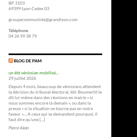
BP 3103
69399 Lyon Cedex 03
groupecommuniste@grandlyon.com
Téléphone
04 26 99 38 79
BLOG DE PAM
un été vénissian mobilisé…
29 juillet 2026
Depuis 4 mois, beaucoup de vénissians attendent
la décision du tribunal électoral, Idir Boumertit le
dit lui-même dans des réunions en mairie « si
nous sommes encore là demain », ou dans la
presse « si la situation ne tourne pas en notre
faveur »… A ceux qui se demandent pourquoi, il
faut dire qu'une […]
Pierre-Alain