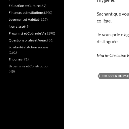
Éducation et Culture
(89)
Finances et Institutions
(290)
Sachant que vous
Logement et Habitat
(127)
collège,
Non classé
(9)
Proximité et Cadre de Vie
(190)
Je vous prie d’a
Questions orales et Vœux
(36)
distinguée.
Solidarité et Action sociale
(161)
Marie-Christine 
Tribunes
(71)
Urbanisme et Construction
(48)
COURRIER DU 26 