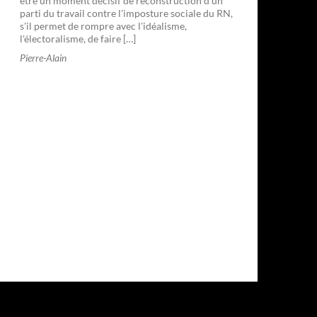
être un moment décisif de reconstruction d'un
parti du travail contre l'imposture sociale du RN,
s'il permet de rompre avec l'idéalisme,
l'électoralisme, de faire […]
Pierre-Alain