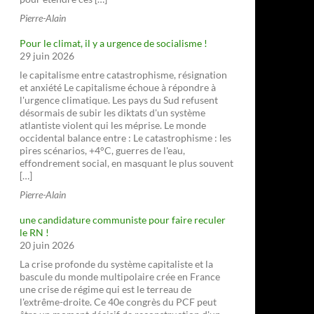
Pierre-Alain
Pour le climat, il y a urgence de socialisme !
29 juin 2026
le capitalisme entre catastrophisme, résignation
et anxiété Le capitalisme échoue à répondre à
l'urgence climatique. Les pays du Sud refusent
désormais de subir les diktats d'un système
atlantiste violent qui les méprise. Le monde
occidental balance entre : Le catastrophisme : les
pires scénarios, +4°C, guerres de l'eau,
effondrement social, en masquant le plus souvent
[…]
Pierre-Alain
une candidature communiste pour faire reculer
le RN !
20 juin 2026
La crise profonde du système capitaliste et la
bascule du monde multipolaire crée en France
une crise de régime qui est le terreau de
l'extrême-droite. Ce 40e congrès du PCF peut