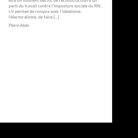
être un moment décisif de reconstruction d'un
parti du travail contre l'imposture sociale du RN,
s'il permet de rompre avec l'idéalisme,
l'électoralisme, de faire […]
Pierre-Alain