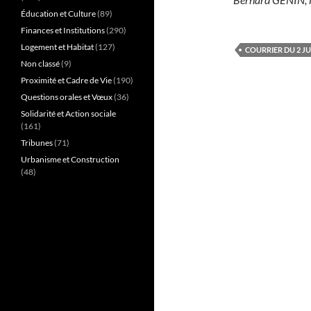
Éducation et Culture
(89)
Finances et Institutions
(290)
Logement et Habitat
(127)
COURRIER DU 2 JU
Non classé
(9)
Proximité et Cadre de Vie
(190)
Questions orales et Vœux
(36)
Solidarité et Action sociale
(161)
Tribunes
(71)
Urbanisme et Construction
(48)