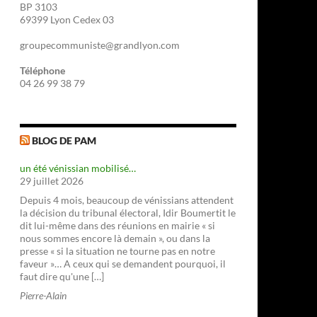
BP 3103
69399 Lyon Cedex 03
groupecommuniste@grandlyon.com
Téléphone
04 26 99 38 79
BLOG DE PAM
un été vénissian mobilisé…
29 juillet 2026
Depuis 4 mois, beaucoup de vénissians attendent
la décision du tribunal électoral, Idir Boumertit le
dit lui-même dans des réunions en mairie « si
nous sommes encore là demain », ou dans la
presse « si la situation ne tourne pas en notre
faveur »… A ceux qui se demandent pourquoi, il
faut dire qu'une […]
Pierre-Alain