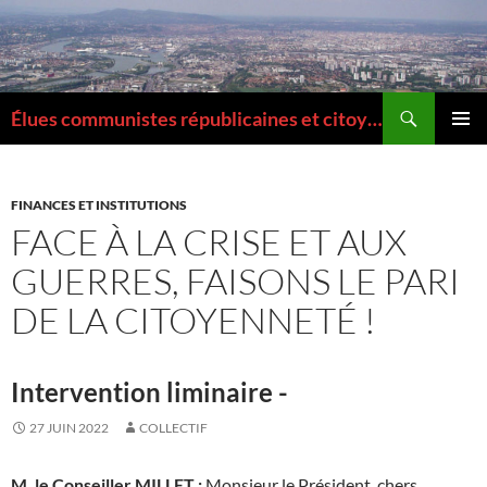
Aller
au
contenu
Recherche
Élues communistes républicaines et citoyennes de la Métropole de Lyon
MENU
PRINCI
FINANCES ET INSTITUTIONS
FACE À LA CRISE ET AUX
GUERRES, FAISONS LE PARI
DE LA CITOYENNETÉ !
Intervention liminaire -
27 JUIN 2022
COLLECTIF
M. le Conseiller MILLET :
Monsieur le Président, chers