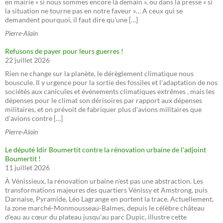
en mairie « si nous sommes encore là demain », ou dans la presse « si
la situation ne tourne pas en notre faveur »… A ceux qui se
demandent pourquoi, il faut dire qu'une […]
Pierre-Alain
Refusons de payer pour leurs guerres !
22 juillet 2026
Rien ne change sur la planète, le dérèglement climatique nous
bouscule. Il y urgence pour la sortie des fossiles et l'adaptation de nos
sociétés aux canicules et événements climatiques extrêmes , mais les
dépenses pour le climat son dérisoires par rapport aux dépenses
militaires, et on prévoit de fabriquer plus d'avions militaires que
d'avions contre […]
Pierre-Alain
Le député Idir Boumertit contre la rénovation urbaine de l'adjoint
Boumertit !
11 juillet 2026
À Vénissieux, la rénovation urbaine n'est pas une abstraction. Les
transformations majeures des quartiers Vénissy et Amstrong, puis
Darnaise, Pyramide, Léo Lagrange en portent la trace. Actuellement,
la zone marché-Monmousseau-Balmes, depuis le célèbre château
d'eau au cœur du plateau jusqu'au parc Dupic, illustre cette