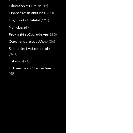
Éducation et Culture
(89)
Finances et Institutions
(290)
Logement et Habitat
(127)
Non classé
(9)
Proximité et Cadre de Vie
(190)
Questions orales et Vœux
(36)
Solidarité et Action sociale
(161)
Tribunes
(71)
Urbanisme et Construction
(48)