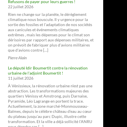
Refusons de payer pour leurs guerres !
22 juillet 2026
Rien ne change sur la planète, le dérèglement
climatique nous bouscule. Il y urgence pour la
sortie des fossiles et l'adaptation de nos sociétés
aux canicules et événements climatiques
extrêmes , mais les dépenses pour le climat son
dérisoires par rapport aux dépenses militaires, et
on prévoit de fabriquer plus d'avions militaires
que d'avions contre […]
Pierre-Alain
Le député Idir Boumertit contre la rénovation
urbaine de l'adjoint Boumertit !
11 juillet 2026
À Vénissieux, la rénovation urbaine n'est pas une
abstraction. Les transformations majeures des
quartiers Vénissy et Amstrong, puis Darnaise,
Pyramide, Léo Lagrange en portent la trace.
Actuellement, la zone marché-Monmousseau-
Balmes, depuis le célèbre château d'eau au cœur
du plateau jusqu'au parc Dupic, illustre cette
transformation. Et la ville a déjà sollicité l'ANRU
pour étendre ces […]