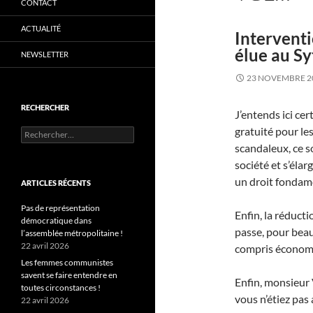
CONTACT
ACTUALITÉ
Interventi
élue au Sy
NEWSLETTER
23 NOVEMBRE 2
RECHERCHER
J’entends ici cer
gratuité pour les
Rechercher :
scandaleux, ce so
société et s’élar
un droit fondamen
ARTICLES RÉCENTS
Pas de représentation
Enfin, la réducti
démocratique dans
passe, pour beau
l’assemblée métropolitaine !
22 avril 2026
compris économi
Les femmes communistes
savent se faire entendre en
Enfin, monsieur 
toutes circonstances !
vous n’étiez pas 
22 avril 2026