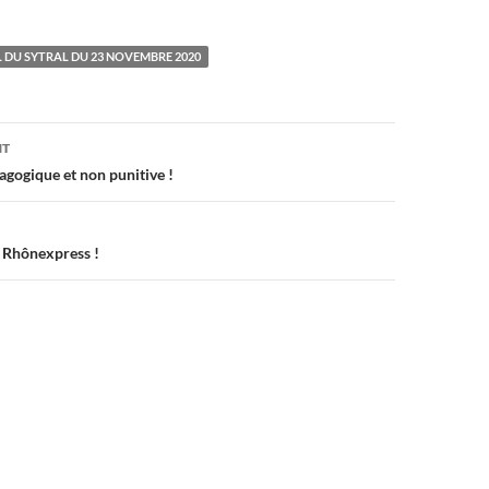
 DU SYTRAL DU 23 NOVEMBRE 2020
on
NT
gogique et non punitive !
 Rhônexpress !