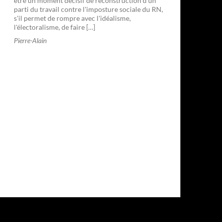
être un moment décisif de reconstruction d'un
parti du travail contre l'imposture sociale du RN,
s'il permet de rompre avec l'idéalisme,
l'électoralisme, de faire […]
Pierre-Alain