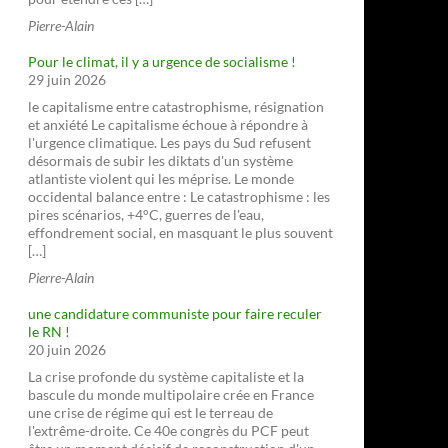
Pierre-Alain
Pour le climat, il y a urgence de socialisme !
29 juin 2026
le capitalisme entre catastrophisme, résignation
et anxiété Le capitalisme échoue à répondre à
l'urgence climatique. Les pays du Sud refusent
désormais de subir les diktats d'un système
atlantiste violent qui les méprise. Le monde
occidental balance entre : Le catastrophisme : les
pires scénarios, +4°C, guerres de l'eau,
effondrement social, en masquant le plus souvent
[…]
Pierre-Alain
une candidature communiste pour faire reculer
le RN !
20 juin 2026
La crise profonde du système capitaliste et la
bascule du monde multipolaire crée en France
une crise de régime qui est le terreau de
l'extrême-droite. Ce 40e congrès du PCF peut