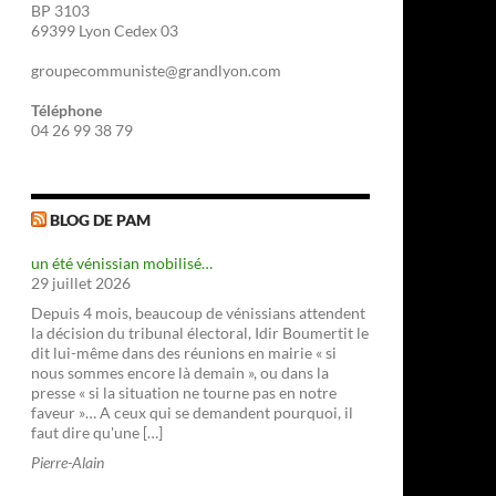
BP 3103
69399 Lyon Cedex 03
groupecommuniste@grandlyon.com
Téléphone
04 26 99 38 79
BLOG DE PAM
un été vénissian mobilisé…
29 juillet 2026
Depuis 4 mois, beaucoup de vénissians attendent
la décision du tribunal électoral, Idir Boumertit le
dit lui-même dans des réunions en mairie « si
nous sommes encore là demain », ou dans la
presse « si la situation ne tourne pas en notre
faveur »… A ceux qui se demandent pourquoi, il
faut dire qu'une […]
Pierre-Alain