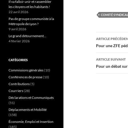
Il va falloir unir et rassembler
les citoyens et les habitants !
22 avril 2026
COMITÉ SYNDICAL
Pas de groupe communiste à la
Métropole de Lyon ?
9 avril 2026
Navigati
Le grand détournement…
ARTICLE PRÉCÉDE
4 février 2026
des
Pour une ZFE péda
articles
ARTICLE SUIVANT
CATÉGORIES
Pour un débat sur
Commissions générales
(10)
Conférences de presse
(10)
Contributions
(5)
Courriers
(28)
Déclarations et Communiqués
(51)
Déplacements et Mobilité
(158)
Économie, Emploi et Insertion
(185)