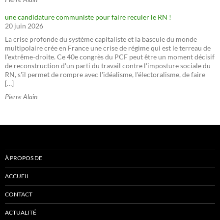
une candidature communiste pour faire reculer le RN !
20 juin 2026
La crise profonde du système capitaliste et la bascule du monde
multipolaire crée en France une crise de régime qui est le terreau de
l'extrême-droite. Ce 40e congrès du PCF peut être un moment décisif
de reconstruction d'un parti du travail contre l'imposture sociale du
RN, s'il permet de rompre avec l'idéalisme, l'électoralisme, de faire
[…]
Pierre-Alain
À PROPOS DE
ACCUEIL
CONTACT
ACTUALITÉ