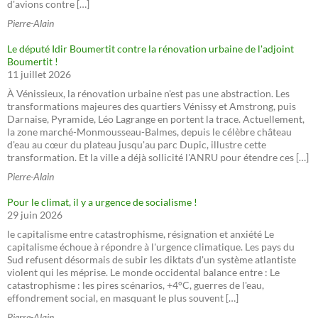
d'avions contre […]
Pierre-Alain
Le député Idir Boumertit contre la rénovation urbaine de l'adjoint
Boumertit !
11 juillet 2026
À Vénissieux, la rénovation urbaine n'est pas une abstraction. Les
transformations majeures des quartiers Vénissy et Amstrong, puis
Darnaise, Pyramide, Léo Lagrange en portent la trace. Actuellement,
la zone marché-Monmousseau-Balmes, depuis le célèbre château
d'eau au cœur du plateau jusqu'au parc Dupic, illustre cette
transformation. Et la ville a déjà sollicité l'ANRU pour étendre ces […]
Pierre-Alain
Pour le climat, il y a urgence de socialisme !
29 juin 2026
le capitalisme entre catastrophisme, résignation et anxiété Le
capitalisme échoue à répondre à l'urgence climatique. Les pays du
Sud refusent désormais de subir les diktats d'un système atlantiste
violent qui les méprise. Le monde occidental balance entre : Le
catastrophisme : les pires scénarios, +4°C, guerres de l'eau,
effondrement social, en masquant le plus souvent […]
Pierre-Alain