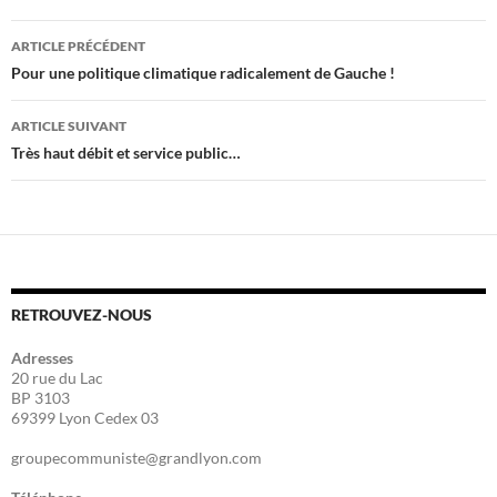
Navigation
ARTICLE PRÉCÉDENT
des
Pour une politique climatique radicalement de Gauche !
articles
ARTICLE SUIVANT
Très haut débit et service public…
RETROUVEZ-NOUS
Adresses
20 rue du Lac
BP 3103
69399 Lyon Cedex 03
groupecommuniste@grandlyon.com