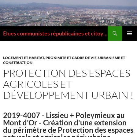
Aller
au
contenu
Recherche
Élues communistes républicaines et citoyennes de la Métropole de Lyon
MENU
PRINCI
LOGEMENT ET HABITAT
,
PROXIMITÉ ET CADRE DE VIE
,
URBANISME ET
CONSTRUCTION
PROTECTION DES ESPACES
AGRICOLES ET
DÉVELOPPEMENT URBAIN !
2019-4007 - Lissieu + Poleymieux au
Mont d'Or - Création d'une extension
du périmètre de Protection des espaces