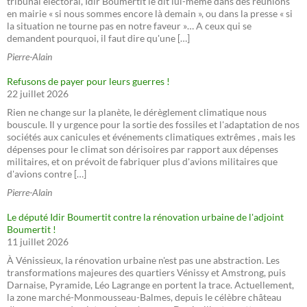
tribunal électoral, Idir Boumertit le dit lui-même dans des réunions
en mairie « si nous sommes encore là demain », ou dans la presse « si
la situation ne tourne pas en notre faveur »… A ceux qui se
demandent pourquoi, il faut dire qu'une […]
Pierre-Alain
Refusons de payer pour leurs guerres !
22 juillet 2026
Rien ne change sur la planète, le dérèglement climatique nous
bouscule. Il y urgence pour la sortie des fossiles et l'adaptation de nos
sociétés aux canicules et événements climatiques extrêmes , mais les
dépenses pour le climat son dérisoires par rapport aux dépenses
militaires, et on prévoit de fabriquer plus d'avions militaires que
d'avions contre […]
Pierre-Alain
Le député Idir Boumertit contre la rénovation urbaine de l'adjoint
Boumertit !
11 juillet 2026
À Vénissieux, la rénovation urbaine n'est pas une abstraction. Les
transformations majeures des quartiers Vénissy et Amstrong, puis
Darnaise, Pyramide, Léo Lagrange en portent la trace. Actuellement,
la zone marché-Monmousseau-Balmes, depuis le célèbre château