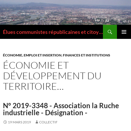
Aller
au
contenu
Recherche
Élues communistes républicaines et citoyennes de la Métropole de Lyon
MENU
PRINCI
ÉCONOMIE, EMPLOI ET INSERTION
,
FINANCES ET INSTITUTIONS
ÉCONOMIE ET
DÉVELOPPEMENT DU
TERRITOIRE…
N° 2019-3348 - Association la Ruche
industrielle - Désignation -
19 MARS 2019
COLLECTIF