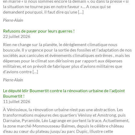
en mairie « si nous sommes encore là demain », ou dans la presse « si
la situation ne tourne pas en notre faveur »… A ceux qui se
demandent pourquoi, il faut dire qu'une […]
Pierre-Alain
Refusons de payer pour leurs guerres !
22 juillet 2026
Rien ne change sur la planète, le dérèglement climatique nous
bouscule. Il y urgence pour la sortie des fossiles et l'adaptation de nos
sociétés aux canicules et événements climatiques extrêmes , mais les
dépenses pour le climat son dérisoires par rapport aux dépenses
militaires, et on prévoit de fabriquer plus d'avions militaires que
d'avions contre […]
Pierre-Alain
Le député Idir Boumertit contre la rénovation urbaine de l'adjoint
Boumertit !
11 juillet 2026
À Vénissieux, la rénovation urbaine n'est pas une abstraction. Les
transformations majeures des quartiers Vénissy et Amstrong, puis
Darnaise, Pyramide, Léo Lagrange en portent la trace. Actuellement,
la zone marché-Monmousseau-Balmes, depuis le célèbre château
d'eau au cœur du plateau jusqu'au parc Dupic, illustre cette