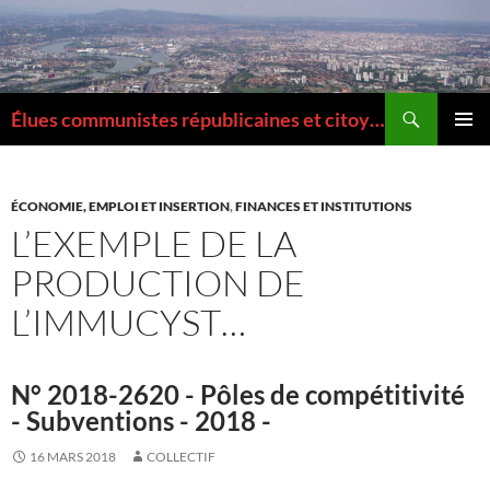
Aller
au
contenu
Recherche
Élues communistes républicaines et citoyennes de la Métropole de Lyon
MENU
PRINCI
ÉCONOMIE, EMPLOI ET INSERTION
,
FINANCES ET INSTITUTIONS
L’EXEMPLE DE LA
PRODUCTION DE
L’IMMUCYST…
N° 2018-2620 - Pôles de compétitivité
- Subventions - 2018 -
16 MARS 2018
COLLECTIF