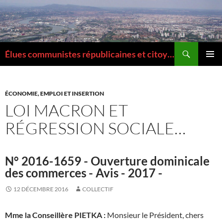
Aller
au
contenu
Recherche
Élues communistes républicaines et citoyennes de la Métropole de Lyon
MENU
PRINCI
ÉCONOMIE, EMPLOI ET INSERTION
LOI MACRON ET
RÉGRESSION SOCIALE…
N° 2016-1659 - Ouverture dominicale
des commerces - Avis - 2017 -
12 DÉCEMBRE 2016
COLLECTIF
Mme la Conseillère PIETKA :
Monsieur le Président, chers