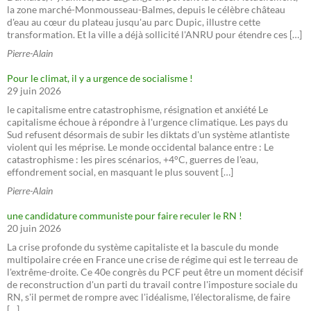
la zone marché-Monmousseau-Balmes, depuis le célèbre château
d'eau au cœur du plateau jusqu'au parc Dupic, illustre cette
transformation. Et la ville a déjà sollicité l'ANRU pour étendre ces […]
Pierre-Alain
Pour le climat, il y a urgence de socialisme !
29 juin 2026
le capitalisme entre catastrophisme, résignation et anxiété Le
capitalisme échoue à répondre à l'urgence climatique. Les pays du
Sud refusent désormais de subir les diktats d'un système atlantiste
violent qui les méprise. Le monde occidental balance entre : Le
catastrophisme : les pires scénarios, +4°C, guerres de l'eau,
effondrement social, en masquant le plus souvent […]
Pierre-Alain
une candidature communiste pour faire reculer le RN !
20 juin 2026
La crise profonde du système capitaliste et la bascule du monde
multipolaire crée en France une crise de régime qui est le terreau de
l'extrême-droite. Ce 40e congrès du PCF peut être un moment décisif
de reconstruction d'un parti du travail contre l'imposture sociale du
RN, s'il permet de rompre avec l'idéalisme, l'électoralisme, de faire
[…]