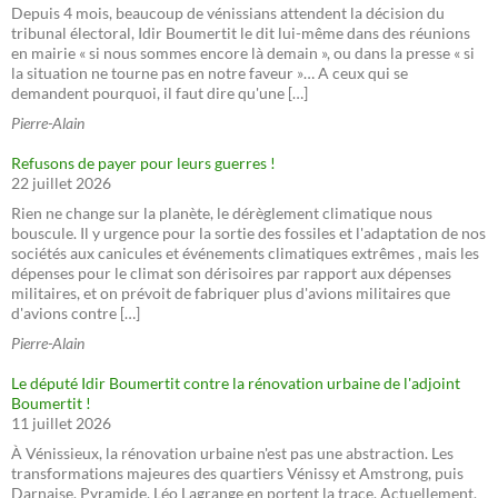
Depuis 4 mois, beaucoup de vénissians attendent la décision du
tribunal électoral, Idir Boumertit le dit lui-même dans des réunions
en mairie « si nous sommes encore là demain », ou dans la presse « si
la situation ne tourne pas en notre faveur »… A ceux qui se
demandent pourquoi, il faut dire qu'une […]
Pierre-Alain
Refusons de payer pour leurs guerres !
22 juillet 2026
Rien ne change sur la planète, le dérèglement climatique nous
bouscule. Il y urgence pour la sortie des fossiles et l'adaptation de nos
sociétés aux canicules et événements climatiques extrêmes , mais les
dépenses pour le climat son dérisoires par rapport aux dépenses
militaires, et on prévoit de fabriquer plus d'avions militaires que
d'avions contre […]
Pierre-Alain
Le député Idir Boumertit contre la rénovation urbaine de l'adjoint
Boumertit !
11 juillet 2026
À Vénissieux, la rénovation urbaine n'est pas une abstraction. Les
transformations majeures des quartiers Vénissy et Amstrong, puis
Darnaise, Pyramide, Léo Lagrange en portent la trace. Actuellement,