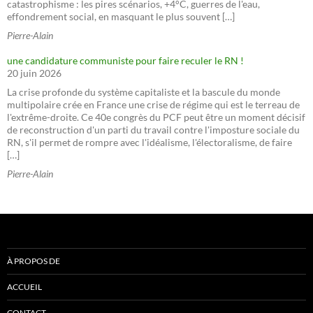
catastrophisme : les pires scénarios, +4°C, guerres de l'eau,
effondrement social, en masquant le plus souvent […]
Pierre-Alain
une candidature communiste pour faire reculer le RN !
20 juin 2026
La crise profonde du système capitaliste et la bascule du monde
multipolaire crée en France une crise de régime qui est le terreau de
l'extrême-droite. Ce 40e congrès du PCF peut être un moment décisif
de reconstruction d'un parti du travail contre l'imposture sociale du
RN, s'il permet de rompre avec l'idéalisme, l'électoralisme, de faire
[…]
Pierre-Alain
À PROPOS DE
ACCUEIL
CONTACT