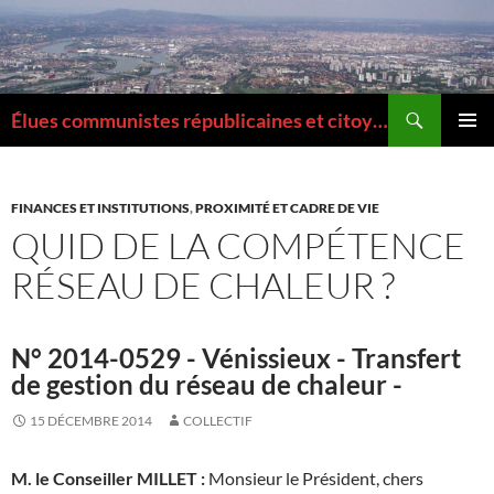
Aller
au
contenu
Recherche
Élues communistes républicaines et citoyennes de la Métropole de Lyon
MENU
PRINCI
FINANCES ET INSTITUTIONS
,
PROXIMITÉ ET CADRE DE VIE
QUID DE LA COMPÉTENCE
RÉSEAU DE CHALEUR ?
N° 2014-0529 - Vénissieux - Transfert
de gestion du réseau de chaleur -
15 DÉCEMBRE 2014
COLLECTIF
M. le Conseiller MILLET :
Monsieur le Président, chers