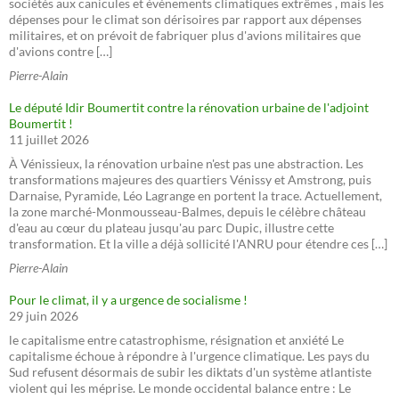
sociétés aux canicules et événements climatiques extrêmes , mais les
dépenses pour le climat son dérisoires par rapport aux dépenses
militaires, et on prévoit de fabriquer plus d'avions militaires que
d'avions contre […]
Pierre-Alain
Le député Idir Boumertit contre la rénovation urbaine de l'adjoint
Boumertit !
11 juillet 2026
À Vénissieux, la rénovation urbaine n'est pas une abstraction. Les
transformations majeures des quartiers Vénissy et Amstrong, puis
Darnaise, Pyramide, Léo Lagrange en portent la trace. Actuellement,
la zone marché-Monmousseau-Balmes, depuis le célèbre château
d'eau au cœur du plateau jusqu'au parc Dupic, illustre cette
transformation. Et la ville a déjà sollicité l'ANRU pour étendre ces […]
Pierre-Alain
Pour le climat, il y a urgence de socialisme !
29 juin 2026
le capitalisme entre catastrophisme, résignation et anxiété Le
capitalisme échoue à répondre à l'urgence climatique. Les pays du
Sud refusent désormais de subir les diktats d'un système atlantiste
violent qui les méprise. Le monde occidental balance entre : Le